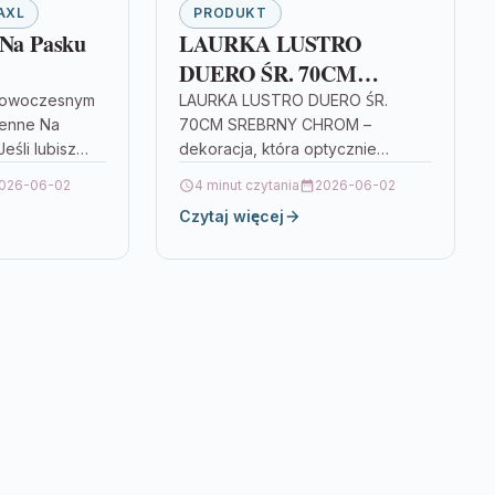
AXL
PRODUKT
 Na Pasku
LAURKA LUSTRO
DUERO ŚR. 70CM
SREBRNY CHROM
 nowoczesnym
LAURKA LUSTRO DUERO ŚR.
ienne Na
70CM SREBRNY CHROM –
eśli lubisz
dekoracja, która optycznie
 liczy się nie
powiększa wnętrze Jeśli szukasz
026-06-02
4 minut czytania
2026-06-02
elementu, który od razu podniesie
Czytaj więcej
charakter pomieszczenia, LAURKA
LUSTRO…