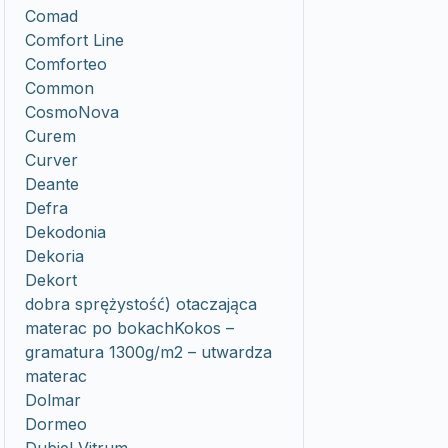
Comad
Comfort Line
Comforteo
Common
CosmoNova
Curem
Curver
Deante
Defra
Dekodonia
Dekoria
Dekort
dobra sprężystość) otaczająca
materac po bokachKokos –
gramatura 1300g/m2 – utwardza
materac
Dolmar
Dormeo