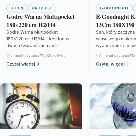
GODRE
PRODUKT
E-GOODNIGHT
Godre Warna Multipocket
E-Goodnight K
180×220 cm H2/H4
13Cm 180X190
Godre Warna Multipocket
Sen, który zaczyna 
180×220 cm H2/H4 – komfort w
właściwego matera
dwóch twardościach Jeśli
wypoczynek nie bie
szukasz materaca, który dopasuje
— zaczyna się od 
5 minut czytania
2026-06-02
4 minut czytania
2
się do Twoich preferencji i
materaca dopasow
Czytaj więcej
Czytaj więcej
pozwoli wygodnie spać…
Twoich potrzeb. Jeś