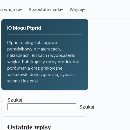
 i wnętrza
Pozostałe marki
Więcej
O blogu Ptprid
Ptprid to blog katalogowo-
poradnikowy o materacach,
nakładkach, łóżkach i wyposażeniu
wnętrz. Publikujemy opisy produktów,
porównania oraz praktyczne
wskazówki dotyczące snu, sypialni,
salonu i łazienki.
Szukaj
Szukaj
Ostatnie wpisy