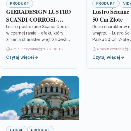
PRODUKT
PRODUKT
VID
GIERADESIGN LUSTRO
Lustro Ścienne
SCANDI CORROSI-
50 Cm Złote
CZARNA RAMA 100CM
Lustro postarzane Scandi Corrosi
Retro charakter w
w czarnej ramie – efekt, który
wnętrzu – Lustro Śc
SCR/SL/100
zmienia charakter wnętrza Jeśli
Pasku 50 Cm Złote J
szukasz dekoracji, która nie tylko
aranżacje, w których
4 minut czytania
2026-06-02
4 minut czytania
2
odbija światło, ale też buduje…
tylko funkcja, ale…
Czytaj więcej
Czytaj więcej
GODRE
PRODUKT