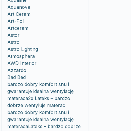
Aqualine
Aquanova
Art Ceram
Art-Pol
Artceram
Astor
Astro
Astro Lighting
Atmosphera
AWD Interior
Azzardo
Bad Bed
bardzo dobry komfort snu i
gwarantuje idealną wentylację
materaca2x Lateks – bardzo
dobrze wentyluje materac
bardzo dobry komfort snu i
gwarantuje idealną wentylację
materacaLateks – bardzo dobrze