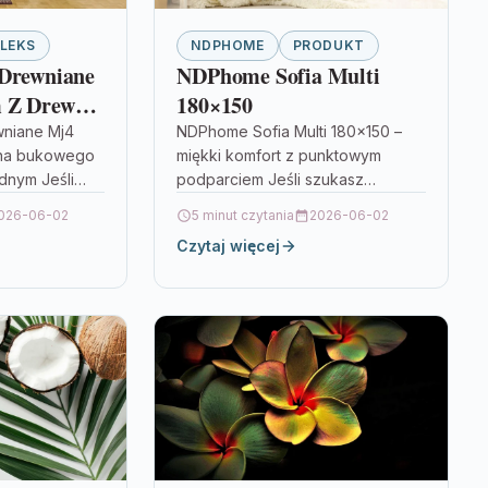
LEKS
NDPHOME
PRODUKT
 Drewniane
NDPhome Sofia Multi
 Z Drewna
180×150
wniane Mj4
NDPhome Sofia Multi 180×150 –
na bukowego
miękki komfort z punktowym
ednym Jeśli
podparciem Jeśli szukasz
o punktu
materaca, który zapewnia
026-06-02
5 minut czytania
2026-06-02
ąda lekko, a
wygodę, a przy tym wspiera
Czytaj więcej
naturalną pozycję kręgosłupa,
NDPhome…