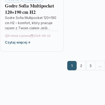
Godre Sofia Multipocket
120×190 cm H2
Godre Sofia Multipocket 120×190
cm H2 – komfort, który pracuje
razem z Twoim ciałem Jeśli
szukasz materaca, który łączy
5 minut czytania
2026-06-02
sprężynowy komfort z
Czytaj więcej
dopasowaniem pianki…
1
2
3
…