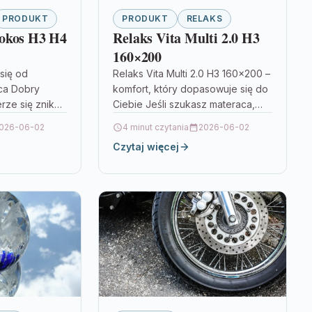
PRODUKT
PRODUKT
RELAKS
okos H3 H4
Relaks Vita Multi 2.0 H3
160×200
się od
Relaks Vita Multi 2.0 H3 160×200 –
ca Dobry
komfort, który dopasowuje się do
rze się znikąd
Ciebie Jeśli szukasz materaca,
wyboru
który nie tylko dobrze wygląda,
026-06-02
4 minut czytania
2026-06-02
anego do
ale przede wszystkim…
Czytaj więcej
li…