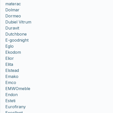
materac
Dolmar
Dormeo
Dubiel Vitrum
Duravit
Dutchbone
E-goodnight
Eglo
Ekodom
Elior
Elita
Elstead
Emako
Emco
EMWOmeble
Endon
Esteti
Eurofirany
Excellent