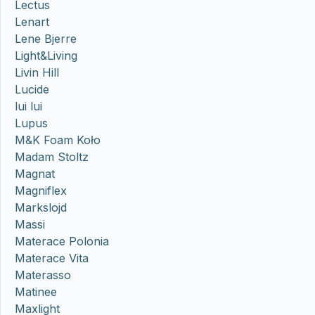
Lectus
Lenart
Lene Bjerre
Light&Living
Livin Hill
Lucide
lui lui
Lupus
M&K Foam Koło
Madam Stoltz
Magnat
Magniflex
Markslojd
Massi
Materace Polonia
Materace Vita
Materasso
Matinee
Maxlight