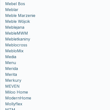
Mebel Bos
Meblar
Meble Marzenie
Meble Wójcik
Meblejana
MebleMWM
Mebletkaniny
Meblocross
MebloMix
Media
Menu
Merida
Merita
Merkury
MEVEN
Miloo Home
ModernHome
Mollyflex
MTM