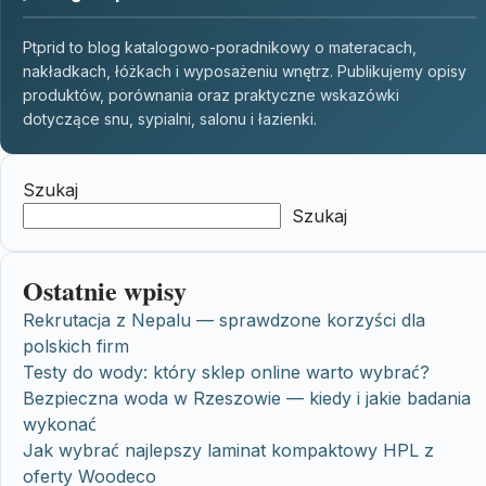
Ptprid to blog katalogowo-poradnikowy o materacach,
nakładkach, łóżkach i wyposażeniu wnętrz. Publikujemy opisy
produktów, porównania oraz praktyczne wskazówki
dotyczące snu, sypialni, salonu i łazienki.
Szukaj
Szukaj
Ostatnie wpisy
Rekrutacja z Nepalu — sprawdzone korzyści dla
polskich firm
Testy do wody: który sklep online warto wybrać?
Bezpieczna woda w Rzeszowie — kiedy i jakie badania
wykonać
Jak wybrać najlepszy laminat kompaktowy HPL z
oferty Woodeco