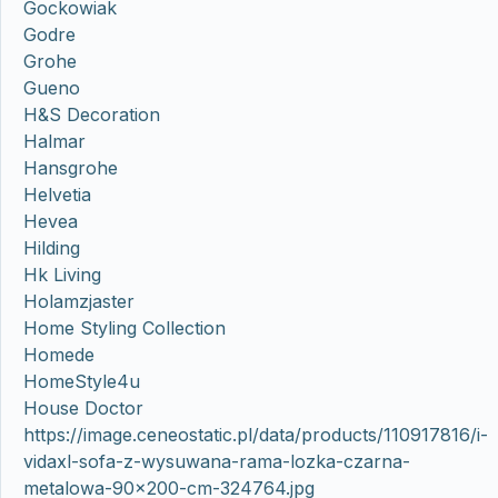
Gockowiak
Godre
Grohe
Gueno
H&S Decoration
Halmar
Hansgrohe
Helvetia
Hevea
Hilding
Hk Living
Holamzjaster
Home Styling Collection
Homede
HomeStyle4u
House Doctor
https://image.ceneostatic.pl/data/products/110917816/i-
vidaxl-sofa-z-wysuwana-rama-lozka-czarna-
metalowa-90×200-cm-324764.jpg