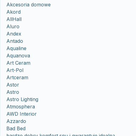
Akcesoria domowe
Akord
AllHall
Aluro
Andex
Antado
Aqualine
Aquanova
Art Ceram
Art-Pol
Artceram
Astor
Astro
Astro Lighting
Atmosphera
AWD Interior
Azzardo
Bad Bed
bardzo dobry komfort snu i gwarantuje idealną