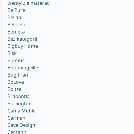
wentyluje materac
Be Pure
Beliani
Belldeco
Bemeta
Bez kategorii
Bigbuy Home
Bisk
Blomus
Bloomingville
Bog-Fran
BoLove
Boltze
Brabantia
Burlington
Cama Meble
Carmani
Caya Design
Cersanit