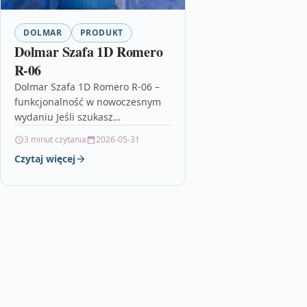
DOLMAR
PRODUKT
Dolmar Szafa 1D Romero
R-06
Dolmar Szafa 1D Romero R-06 –
funkcjonalność w nowoczesnym
wydaniu Jeśli szukasz
praktycznego mebla do
3 minut czytania
2026-05-31
codziennego użytku, Dolmar
Czytaj więcej
Szafa 1D Romero R-06 może
okazać…