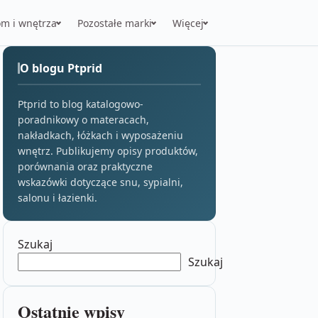
m i wnętrza
Pozostałe marki
Więcej
O blogu Ptprid
Ptprid to blog katalogowo-
poradnikowy o materacach,
nakładkach, łóżkach i wyposażeniu
wnętrz. Publikujemy opisy produktów,
porównania oraz praktyczne
wskazówki dotyczące snu, sypialni,
salonu i łazienki.
Szukaj
Szukaj
Ostatnie wpisy