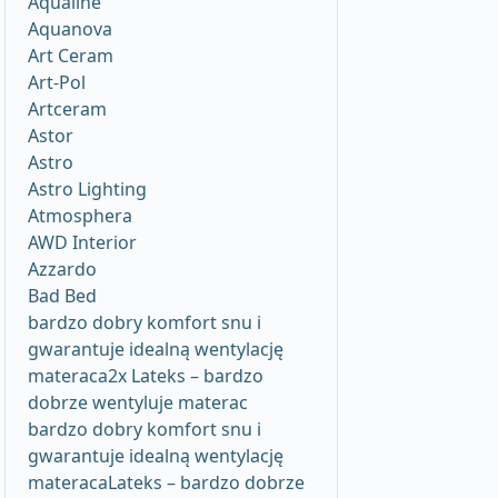
Aqualine
Aquanova
Art Ceram
Art-Pol
Artceram
Astor
Astro
Astro Lighting
Atmosphera
AWD Interior
Azzardo
Bad Bed
bardzo dobry komfort snu i
gwarantuje idealną wentylację
materaca2x Lateks – bardzo
dobrze wentyluje materac
bardzo dobry komfort snu i
gwarantuje idealną wentylację
materacaLateks – bardzo dobrze