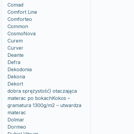
Comad
Comfort Line
Comforteo
Common
CosmoNova
Curem
Curver
Deante
Defra
Dekodonia
Dekoria
Dekort
dobra sprężystość) otaczająca
materac po bokachKokos –
gramatura 1300g/m2 – utwardza
materac
Dolmar
Dormeo