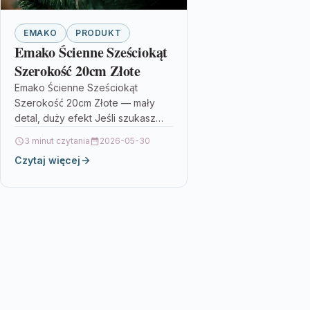
EMAKO
PRODUKT
Emako Ścienne Sześciokąt
Szerokość 20cm Złote
Emako Ścienne Sześciokąt
Szerokość 20cm Złote — mały
detal, duży efekt Jeśli szukasz
sposobu, by szybko odświeżyć
3 minut czytania
2026-05-30
wnętrze bez skomplikowanych
Czytaj więcej
remontów, zwróć uwagę na…