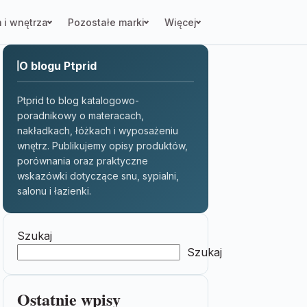
 i wnętrza
Pozostałe marki
Więcej
O blogu Ptprid
Ptprid to blog katalogowo-
poradnikowy o materacach,
nakładkach, łóżkach i wyposażeniu
wnętrz. Publikujemy opisy produktów,
porównania oraz praktyczne
wskazówki dotyczące snu, sypialni,
salonu i łazienki.
Szukaj
Szukaj
Ostatnie wpisy