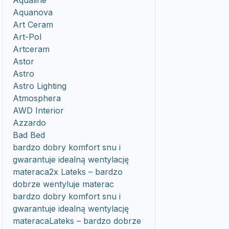
Aqualine
Aquanova
Art Ceram
Art-Pol
Artceram
Astor
Astro
Astro Lighting
Atmosphera
AWD Interior
Azzardo
Bad Bed
bardzo dobry komfort snu i
gwarantuje idealną wentylację
materaca2x Lateks – bardzo
dobrze wentyluje materac
bardzo dobry komfort snu i
gwarantuje idealną wentylację
materacaLateks – bardzo dobrze