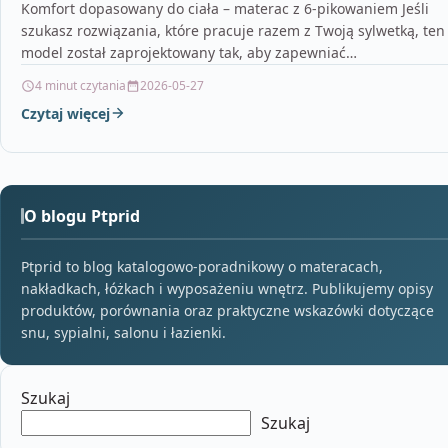
– zminimalizowane jest ryzyku wystąpienia alergii
Komfort dopasowany do ciała – materac z 6-pikowaniem Jeśli
szukasz rozwiązania, które pracuje razem z Twoją sylwetką, ten
i uczuleńSprężyny kieszeniowe 9 stref (262szt/m2)
model został zaprojektowany tak, aby zapewniać…
– bezgłośna
4 minut czytania
2026-05-27
Czytaj więcej
O blogu Ptprid
Ptprid to blog katalogowo-poradnikowy o materacach,
nakładkach, łóżkach i wyposażeniu wnętrz. Publikujemy opisy
produktów, porównania oraz praktyczne wskazówki dotyczące
snu, sypialni, salonu i łazienki.
Szukaj
Szukaj