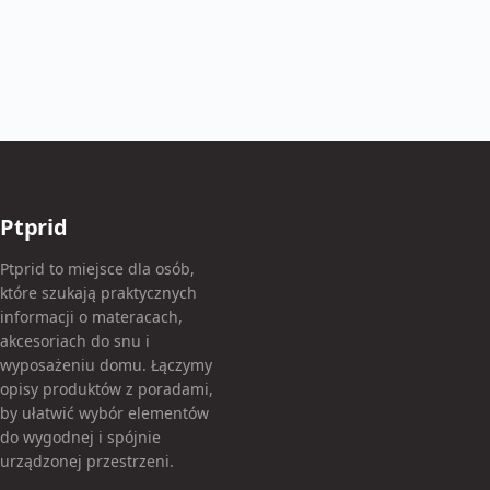
Ptprid
Ptprid to miejsce dla osób,
które szukają praktycznych
informacji o materacach,
akcesoriach do snu i
wyposażeniu domu. Łączymy
opisy produktów z poradami,
by ułatwić wybór elementów
do wygodnej i spójnie
urządzonej przestrzeni.