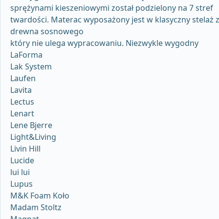
sprężynami kieszeniowymi został podzielony na 7 stref
twardości. Materac wyposażony jest w klasyczny stelaż 
drewna sosnowego
który nie ulega wypracowaniu. Niezwykle wygodny
LaForma
Lak System
Laufen
Lavita
Lectus
Lenart
Lene Bjerre
Light&Living
Livin Hill
Lucide
lui lui
Lupus
M&K Foam Koło
Madam Stoltz
Magnat