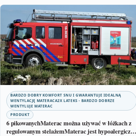
BARDZO DOBRY KOMFORT SNU I GWARANTUJE IDEALNĄ
WENTYLACJĘ MATERACA2X LATEKS - BARDZO DOBRZE
WENTYLUJE MATERAC
PRODUKT
6 pikowanychMaterac można używać w łóżkach z
regulowanym stelażemMaterac jest hypoalergiczn