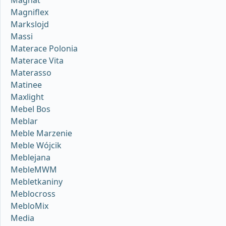
Magniflex
Markslojd
Massi
Materace Polonia
Materace Vita
Materasso
Matinee
Maxlight
Mebel Bos
Meblar
Meble Marzenie
Meble Wójcik
Meblejana
MebleMWM
Mebletkaniny
Meblocross
MebloMix
Media