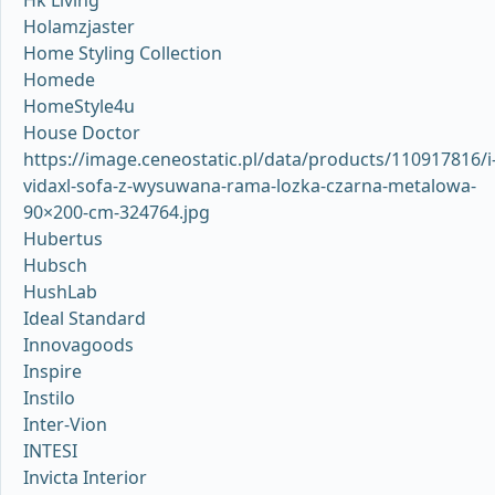
Holamzjaster
Home Styling Collection
Homede
HomeStyle4u
House Doctor
https://image.ceneostatic.pl/data/products/110917816/i
vidaxl-sofa-z-wysuwana-rama-lozka-czarna-metalowa-
90×200-cm-324764.jpg
Hubertus
Hubsch
HushLab
Ideal Standard
Innovagoods
Inspire
Instilo
Inter-Vion
INTESI
Invicta Interior