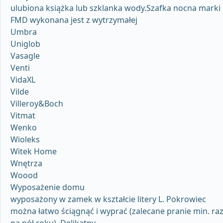
ulubiona książka lub szklanka wody.Szafka nocna marki
FMD wykonana jest z wytrzymałej
Umbra
Uniglob
Vasagle
Venti
VidaXL
Vilde
Villeroy&Boch
Vitmat
Wenko
Wioleks
Witek Home
Wnętrza
Woood
Wyposażenie domu
wyposażony w zamek w kształcie litery L. Pokrowiec
można łatwo ściągnąć i wyprać (zalecane pranie min. ra
na pół roku). Delikatny