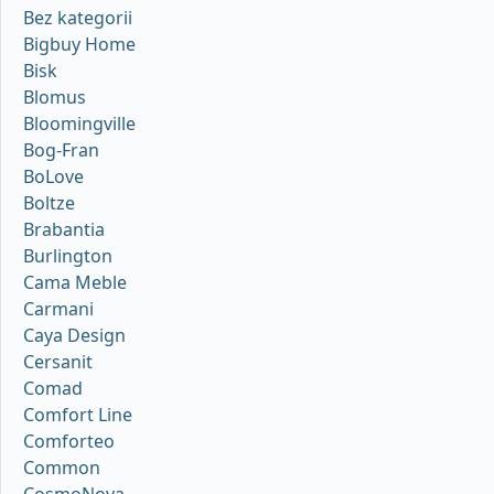
Bez kategorii
Bigbuy Home
Bisk
Blomus
Bloomingville
Bog-Fran
BoLove
Boltze
Brabantia
Burlington
Cama Meble
Carmani
Caya Design
Cersanit
Comad
Comfort Line
Comforteo
Common
CosmoNova