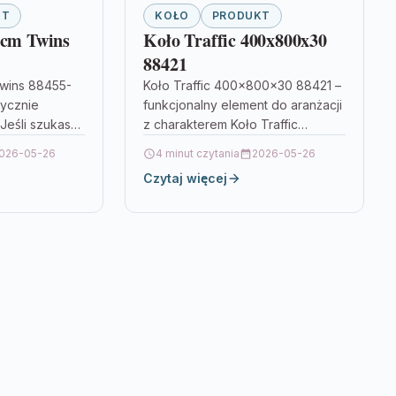
KT
KOŁO
PRODUKT
 cm Twins
Koło Traffic 400x800x30
88421
Twins 88455-
Koło Traffic 400x800x30 88421 –
tycznie
funkcjonalny element do aranżacji
Jeśli szukasz
z charakterem Koło Traffic
a łazience
400x800x30 88421 to produkt,
026-05-26
4 minut czytania
2026-05-26
szczeniu)
który w praktyce łączy estetykę i
Czytaj więcej
esnego…
codzienną…