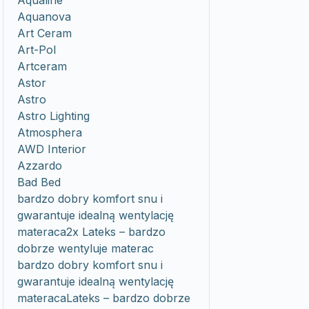
Aqualine
Aquanova
Art Ceram
Art-Pol
Artceram
Astor
Astro
Astro Lighting
Atmosphera
AWD Interior
Azzardo
Bad Bed
bardzo dobry komfort snu i
gwarantuje idealną wentylację
materaca2x Lateks – bardzo
dobrze wentyluje materac
bardzo dobry komfort snu i
gwarantuje idealną wentylację
materacaLateks – bardzo dobrze