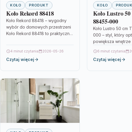
KOŁO
PRODUKT
KOŁO
PRODU
Koło Rekord 88418
Koło Lustro 50
88455-000
Koło Rekord 88418 – wygodny
wybór do domowych przestrzeni
Koło Lustro 50 cm 
Koło Rekord 88418 to praktyczny
000 – styl, który op
element, który może ułatwić
powiększa wnętrze 
codzienne użytkowanie mebli i
dodatku, który dod
4 minut czytania
2026-05-26
6 minut czytania
2
akcesoriów w…
(albo innemu pomie
Czytaj więcej
Czytaj więcej
lekkości i nowocz