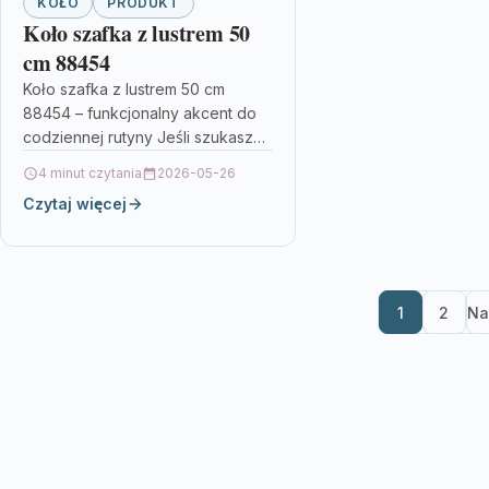
KOŁO
PRODUKT
Koło szafka z lustrem 50
cm 88454
Koło szafka z lustrem 50 cm
88454 – funkcjonalny akcent do
codziennej rutyny Jeśli szukasz
praktycznego mebla, który
4 minut czytania
2026-05-26
jednocześnie porządkuje
Czytaj więcej
przestrzeń i optycznie ją…
1
2
Na