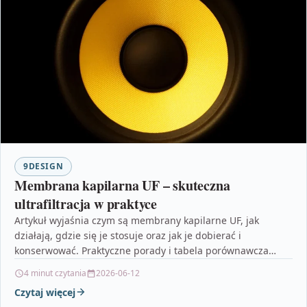
9DESIGN
Membrana kapilarna UF – skuteczna
ultrafiltracja w praktyce
Artykuł wyjaśnia czym są membrany kapilarne UF, jak
działają, gdzie się je stosuje oraz jak je dobierać i
konserwować. Praktyczne porady i tabela porównawcza…
4 minut czytania
2026-06-12
Czytaj więcej