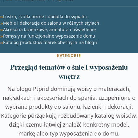
Lustra, szafki nocne i dodatki do sypialni
Meble i dekoracje do salonu w różnych stylach
Akcesoria łazienkowe, armatura i oświetlenie
Pomysły na funkcjonalne wyposażenie domu
Katalog produktów marek obecnych na blogu
KATEGORIE
Przegląd tematów o śnie i wyposażeniu
wnętrz
Na blogu Ptprid dominują wpisy o materacach,
nakładkach i akcesoriach do spania, uzupełnione o
wybrane produkty do salonu, łazienki i dekoracji.
Kategorie porządkują rozbudowany katalog wpisów,
dzięki czemu łatwiej znaleźć konkretny model,
markę albo typ wyposażenia do domu.