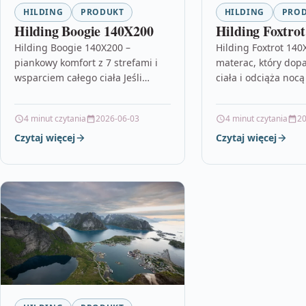
HILDING
PRODUKT
HILDING
PRO
Hilding Boogie 140X200
Hilding Foxtro
Hilding Boogie 140X200 –
Hilding Foxtrot 140
piankowy komfort z 7 strefami i
materac, który dop
wsparciem całego ciała Jeśli
ciała i odciąża nocą
szukasz materaca, który
materaca, który za
równomiernie podtrzymuje
w każdej pozycji i n
4 minut czytania
2026-06-03
4 minut czytania
20
sylwetkę i jednocześnie daje
uczucie…
Czytaj więcej
Czytaj więcej