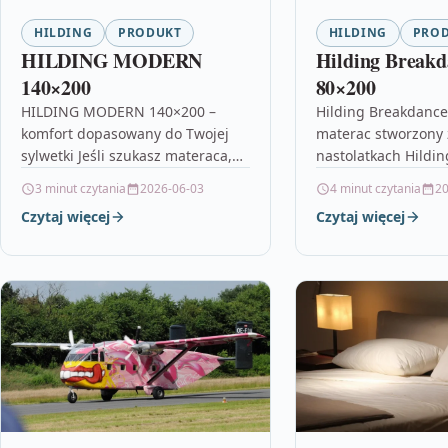
HILDING
PRODUKT
HILDING
PRO
HILDING MODERN
Hilding Breakd
140×200
80×200
HILDING MODERN 140×200 –
Hilding Breakdance
komfort dopasowany do Twojej
materac stworzony 
sylwetki Jeśli szukasz materaca,
nastolatkach Hildi
który sprawdzi się w różnych
80×200 to propozycj
3 minut czytania
2026-06-03
4 minut czytania
20
warunkach i dla różnych potrzeb,
które potrzebują w
Czytaj więcej
Czytaj więcej
model HILDING…
jednocześnie funkc
materaca…