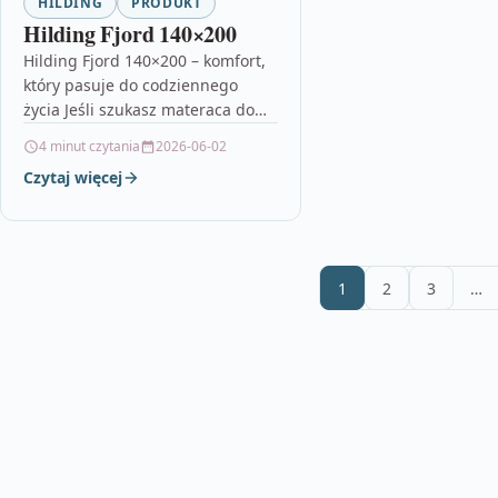
HILDING
PRODUKT
Hilding Fjord 140×200
Hilding Fjord 140×200 – komfort,
który pasuje do codziennego
życia Jeśli szukasz materaca do
sypialni, który łączy wygodę z
4 minut czytania
2026-06-02
praktycznym podejściem do
Czytaj więcej
zakupów, model…
1
2
3
…