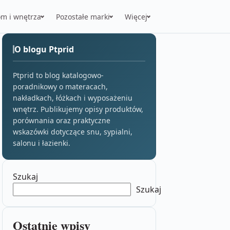
m i wnętrza
Pozostałe marki
Więcej
O blogu Ptprid
Ptprid to blog katalogowo-
poradnikowy o materacach,
nakładkach, łóżkach i wyposażeniu
wnętrz. Publikujemy opisy produktów,
porównania oraz praktyczne
wskazówki dotyczące snu, sypialni,
salonu i łazienki.
Szukaj
Szukaj
Ostatnie wpisy