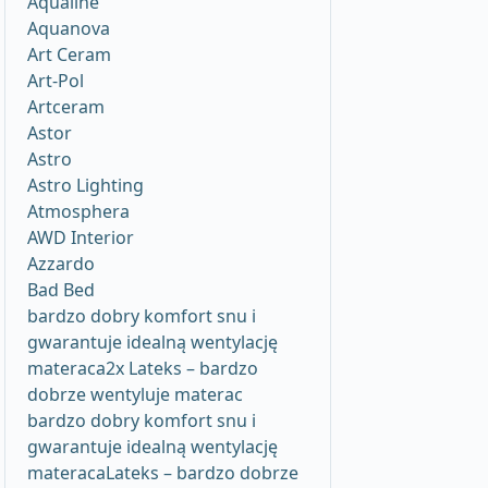
Aqualine
Aquanova
Art Ceram
Art-Pol
Artceram
Astor
Astro
Astro Lighting
Atmosphera
AWD Interior
Azzardo
Bad Bed
bardzo dobry komfort snu i
gwarantuje idealną wentylację
materaca2x Lateks – bardzo
dobrze wentyluje materac
bardzo dobry komfort snu i
gwarantuje idealną wentylację
materacaLateks – bardzo dobrze