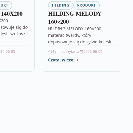
DUKT
HILDING
PRODUKT
t 140X200
HILDING MELODY
160×200
X200 –
asowuje się do
HILDING MELODY 160×200 –
 Jeśli szukasz
materac twardy, który
pewni komfort
dopasowuje się do sylwetki Jeśli
ie…
szukasz materaca, który zapewnia
26-06-03
4 minut czytania
2026-06-02
twarde, stabilne podparcie, a
Czytaj więcej
jednocześnie nie “sztywnieje”
ciała…