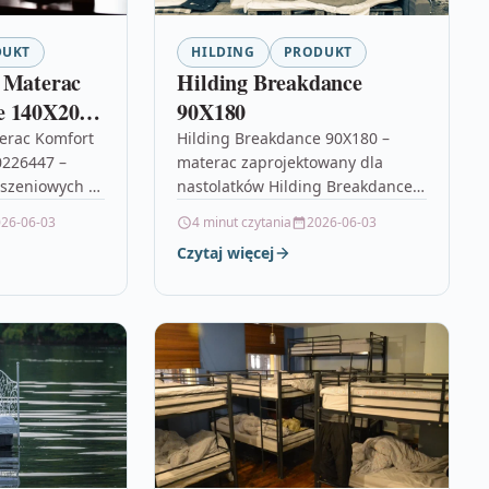
DUKT
HILDING
PRODUKT
 Materac
Hilding Breakdance
e 140X200
90X180
erac Komfort
Hilding Breakdance 90X180 –
0226447 –
materac zaprojektowany dla
eszeniowych w
nastolatków Hilding Breakdance
a Jeśli
90X180 to propozycja dla młodych
26-06-03
4 minut czytania
2026-06-03
tóry łączy
użytkowników, którzy potrzebują
Czytaj więcej
ci z
wygodnego i jednocześnie
funkcjonalnego podparcia
podczas…