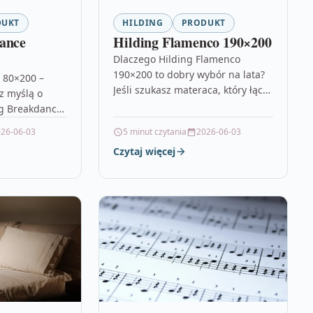
DUKT
HILDING
PRODUKT
ance
Hilding Flamenco 190×200
Dlaczego Hilding Flamenco
190×200 to dobry wybór na lata?
 80×200 –
Jeśli szukasz materaca, który łączy
z myślą o
komfort snu z podejściem do
ng Breakdance
zdrowia, model Hilding Flamenco
a dla osób,
26-06-03
5 minut czytania
2026-06-03
190×200…
ygodnego i
Czytaj więcej
jonalnego