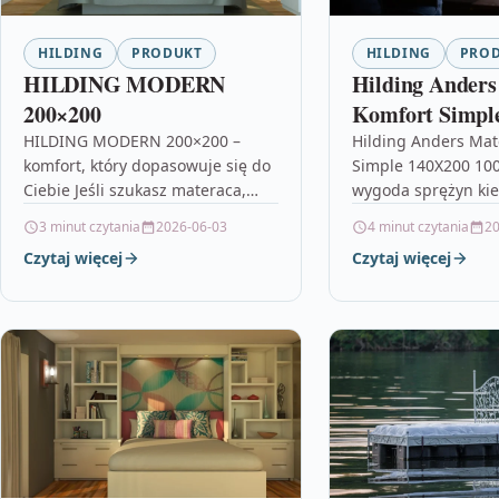
HILDING
PRODUKT
HILDING
PRO
HILDING MODERN
Hilding Anders
200×200
Komfort Simpl
100226447
HILDING MODERN 200×200 –
Hilding Anders Mat
komfort, który dopasowuje się do
Simple 140X200 10
Ciebie Jeśli szukasz materaca,
wygoda sprężyn ki
który nie narzuca jednego,
rozmiarze dla dwojg
3 minut czytania
2026-06-03
4 minut czytania
20
sztywnego odczucia, a
szukasz materaca, k
Czytaj więcej
Czytaj więcej
jednocześnie zapewnia wsparcie
odczucie sprężystoś
dla…
punktowym…