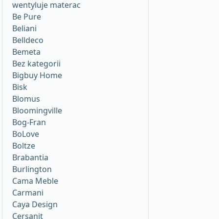
wentyluje materac
Be Pure
Beliani
Belldeco
Bemeta
Bez kategorii
Bigbuy Home
Bisk
Blomus
Bloomingville
Bog-Fran
BoLove
Boltze
Brabantia
Burlington
Cama Meble
Carmani
Caya Design
Cersanit