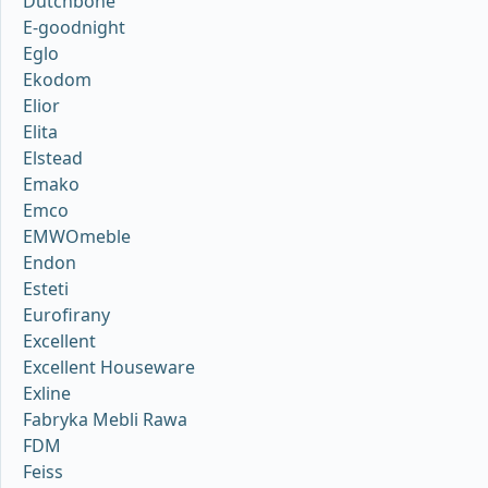
Dutchbone
E-goodnight
Eglo
Ekodom
Elior
Elita
Elstead
Emako
Emco
EMWOmeble
Endon
Esteti
Eurofirany
Excellent
Excellent Houseware
Exline
Fabryka Mebli Rawa
FDM
Feiss