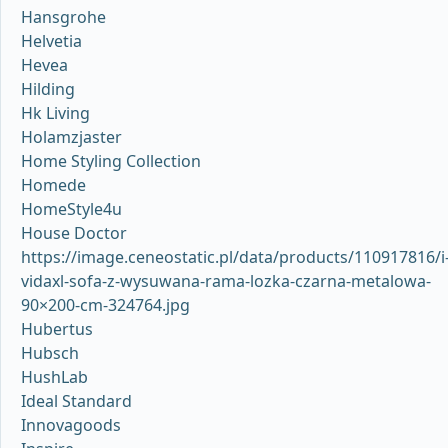
Hansgrohe
Helvetia
Hevea
Hilding
Hk Living
Holamzjaster
Home Styling Collection
Homede
HomeStyle4u
House Doctor
https://image.ceneostatic.pl/data/products/110917816/i
vidaxl-sofa-z-wysuwana-rama-lozka-czarna-metalowa-
90×200-cm-324764.jpg
Hubertus
Hubsch
HushLab
Ideal Standard
Innovagoods