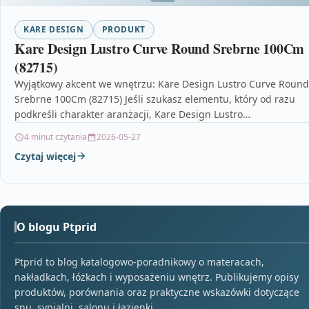
KARE DESIGN
PRODUKT
Kare Design Lustro Curve Round Srebrne 100Cm
(82715)
Wyjątkowy akcent we wnętrzu: Kare Design Lustro Curve Round
Srebrne 100Cm (82715) Jeśli szukasz elementu, który od razu
podkreśli charakter aranżacji, Kare Design Lustro…
4 minut czytania
2026-05-27
Czytaj więcej
O blogu Ptprid
Ptprid to blog katalogowo-poradnikowy o materacach,
nakładkach, łóżkach i wyposażeniu wnętrz. Publikujemy opisy
produktów, porównania oraz praktyczne wskazówki dotyczące
snu, sypialni, salonu i łazienki.