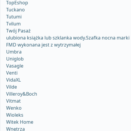
TopEshop
Tuckano
Tutumi
Tvilum
Twój Pasaż
ulubiona książka lub szklanka wody.Szafka nocna marki
FMD wykonana jest z wytrzymałej
Umbra
Uniglob
Vasagle
Venti
VidaXL
Vilde
Villeroy&Boch
Vitmat
Wenko
Wioleks
Witek Home
Wnętrza