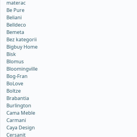
materac
Be Pure
Beliani
Belldeco
Bemeta
Bez kategorii
Bigbuy Home
Bisk
Blomus
Bloomingville
Bog-Fran
BoLove
Boltze
Brabantia
Burlington
Cama Meble
Carmani
Caya Design
Cersanit