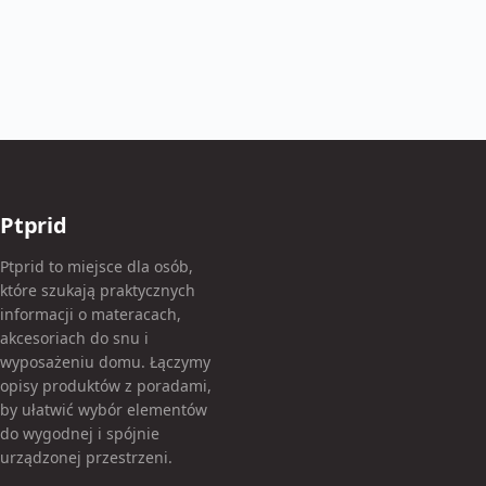
Ptprid
Ptprid to miejsce dla osób,
które szukają praktycznych
informacji o materacach,
akcesoriach do snu i
wyposażeniu domu. Łączymy
opisy produktów z poradami,
by ułatwić wybór elementów
do wygodnej i spójnie
urządzonej przestrzeni.