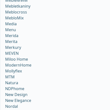
MebleMWM
Mebletkaniny
Meblocross
MebloMix
Media
Menu
Merida
Merita
Merkury
MEVEN
Miloo Home
ModernHome
Mollyflex
MTM
Natura
NDPhome
New Design
New Elegance
Nordal