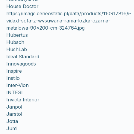
House Doctor
https://image.ceneostatic.pl/data/products/110917816/i-
vidaxl-sofa-z-wysuwana-rama-lozka-czarna-
metalowa-90×200-cm-324764.jpg
Hubertus
Hubsch
HushLab
Ideal Standard
Innovagoods
Inspire
Instilo
Inter-Vion
INTESI
Invicta Interior
Janpol
Jarstol
Jotta
Jumi