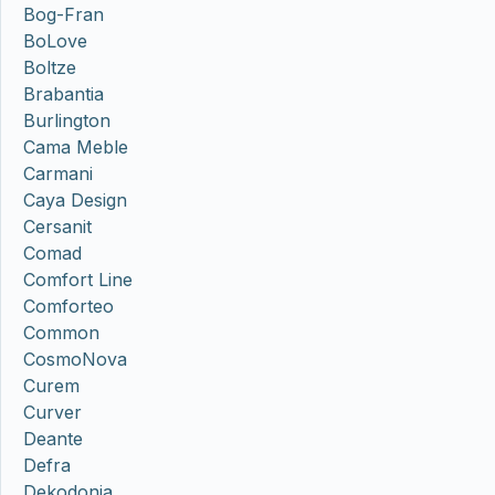
Bog-Fran
BoLove
Boltze
Brabantia
Burlington
Cama Meble
Carmani
Caya Design
Cersanit
Comad
Comfort Line
Comforteo
Common
CosmoNova
Curem
Curver
Deante
Defra
Dekodonia