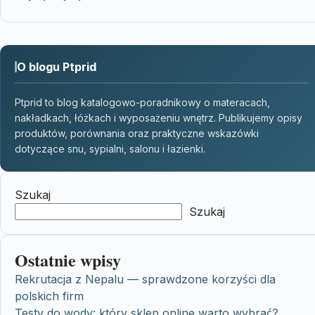
O blogu Ptprid
Ptprid to blog katalogowo-poradnikowy o materacach,
nakładkach, łóżkach i wyposażeniu wnętrz. Publikujemy opisy
produktów, porównania oraz praktyczne wskazówki
dotyczące snu, sypialni, salonu i łazienki.
Szukaj
Szukaj
Ostatnie wpisy
Rekrutacja z Nepalu — sprawdzone korzyści dla
polskich firm
Testy do wody: który sklep online warto wybrać?