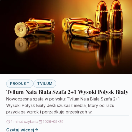
PRODUKT
TVILUM
Tvilum Naia Biała Szafa 2+1 Wysoki Połysk Biały
Nowoczesna szafa w połysku: Tvilum Naia Biała Szafa 2+1
Wysoki Połysk Biały Jeśli szukasz mebla, który od razu
przyciąga wzrok i porządkuje przestrzeń w…
4 minut czytania
2026-05-29
Czytaj więcej