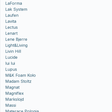
LaForma
Lak System
Laufen
Lavita
Lectus
Lenart
Lene Bjerre
Light&Living
Livin Hill
Lucide
lui lui
Lupus
M&K Foam Koło
Madam Stoltz
Magnat
Magniflex
Markslojd
Massi
Materace Polonia