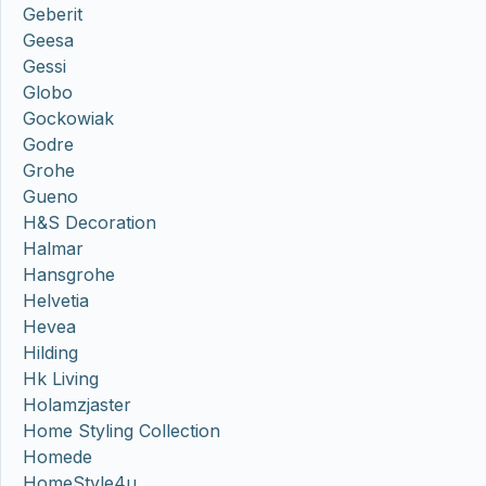
Geberit
Geesa
Gessi
Globo
Gockowiak
Godre
Grohe
Gueno
H&S Decoration
Halmar
Hansgrohe
Helvetia
Hevea
Hilding
Hk Living
Holamzjaster
Home Styling Collection
Homede
HomeStyle4u