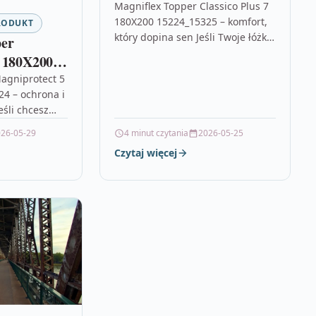
15224_15325
Magniflex Topper Classico Plus 7
180X200 15224_15325 – komfort,
RODUKT
który dopina sen Jeśli Twoje łóżko
per
jest wygodne, ale chcesz poczuć
 180X200
jeszcze większą miękkość,
agniprotect 5
lepsze…
4 – ochrona i
śli chcesz
nu bez
26-05-29
4 minut czytania
2026-05-25
teraca,
Czytaj więcej
Magniprotect…