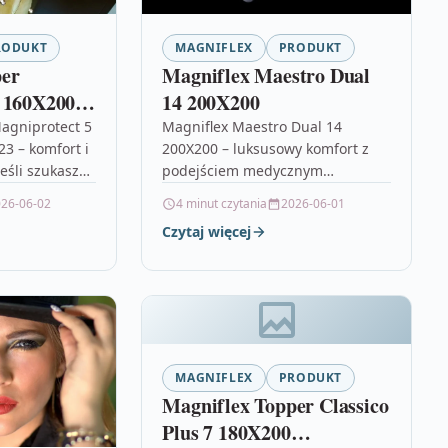
RODUKT
MAGNIFLEX
PRODUKT
per
Magniflex Maestro Dual
 160X200
14 200X200
agniprotect 5
Magniflex Maestro Dual 14
3 – komfort i
200X200 – luksusowy komfort z
eśli szukasz
podejściem medycznym
eść komfort
Magniflex Maestro Dual 14
26-06-02
4 minut czytania
2026-06-01
ałego
200X200 to propozycja dla osób,
Czytaj więcej
…
które oczekują od materaca…
MAGNIFLEX
PRODUKT
Magniflex Topper Classico
Plus 7 180X200