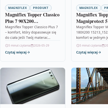
MAGNIFLEX
PRODUKT
MAGNIFLEX
P
Magniflex Topper Classico
Magniflex Top
Plus 7 90X200
Magniprotect 5
15224_15320
15213_15224
Magniflex Topper Classico Plus 7
Magniflex Topper M
– komfort, który dopasowuje się
180X200 15213_1522
do ciała Jeśli Twój materac
komfort w jednym Je
właściwy jest jeszcze w dobrym
podnieść komfort s
5 minut czytania
2026-05-29
5 minut czytania
20
stanie, ale czujesz, że…
wymiany całego ma
Czytaj więcej
Czytaj więcej
Magniflex Topper 