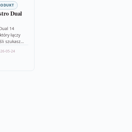
RODUKT
tro Dual
Dual 14
który łączy
śli szukasz
go klasy
26-05-24
realnie
snu,