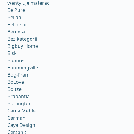
wentyluje materac
Be Pure
Beliani
Belldeco
Bemeta
Bez kategorii
Bigbuy Home
Bisk
Blomus
Bloomingville
Bog-Fran
BoLove
Boltze
Brabantia
Burlington
Cama Meble
Carmani
Caya Design
Cersanit