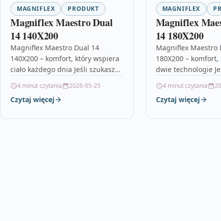
MAGNIFLEX
PRODUKT
MAGNIFLEX
P
Magniflex Maestro Dual
Magniflex Maes
14 140X200
14 180X200
Magniflex Maestro Dual 14
Magniflex Maestro 
140X200 – komfort, który wspiera
180X200 – komfort, 
ciało każdego dnia Jeśli szukasz
dwie technologie Je
materaca, który łączy medyczne
materaca medyczne
4 minut czytania
2026-05-25
4 minut czytania
20
podejście do snu z wyczuwalnym
premium, który ma 
Czytaj więcej
Czytaj więcej
luksusem,…
poprawiać komfort 
Magniflex…