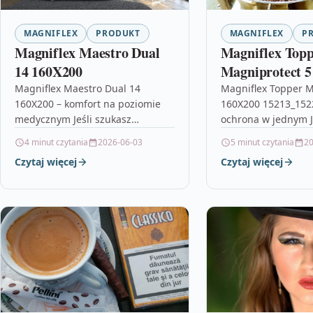
MAGNIFLEX
PRODUKT
MAGNIFLEX
P
Magniflex Maestro Dual
Magniflex Top
14 160X200
Magniprotect 5
15213_15223
Magniflex Maestro Dual 14
Magniflex Topper M
160X200 – komfort na poziomie
160X200 15213_1522
medycznym Jeśli szukasz
ochrona w jednym J
materaca, który łączy luksus z
sposobu, aby podni
4 minut czytania
2026-06-03
5 minut czytania
20
realnym wsparciem dla ciała,
snu bez wymiany c
Czytaj więcej
Czytaj więcej
Magniflex Maestro Dual…
wyposażenia łóżka,