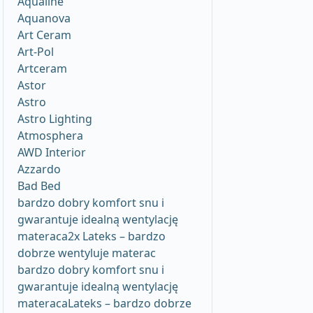
Aqualine
Aquanova
Art Ceram
Art-Pol
Artceram
Astor
Astro
Astro Lighting
Atmosphera
AWD Interior
Azzardo
Bad Bed
bardzo dobry komfort snu i
gwarantuje idealną wentylację
materaca2x Lateks – bardzo
dobrze wentyluje materac
bardzo dobry komfort snu i
gwarantuje idealną wentylację
materacaLateks – bardzo dobrze