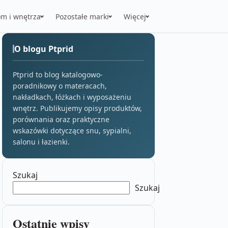
m i wnętrza
Pozostałe marki
Więcej
O blogu Ptprid
Ptprid to blog katalogowo-
poradnikowy o materacach,
nakładkach, łóżkach i wyposażeniu
wnętrz. Publikujemy opisy produktów,
porównania oraz praktyczne
wskazówki dotyczące snu, sypialni,
salonu i łazienki.
Szukaj
Szukaj
Ostatnie wpisy