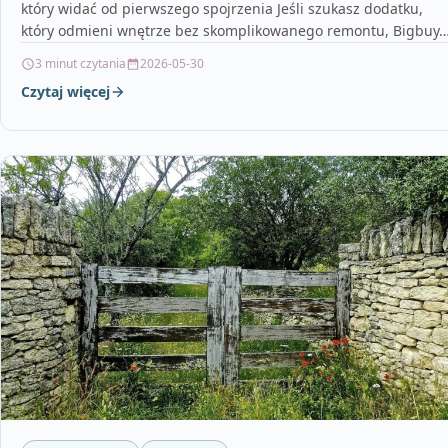
który widać od pierwszego spojrzenia Jeśli szukasz dodatku,
który odmieni wnętrze bez skomplikowanego remontu, Bigbuy
3 minut czytania
2026-05-30
Czytaj więcej