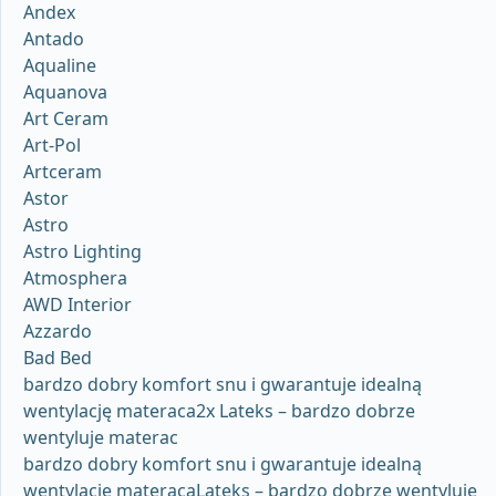
Andex
Antado
Aqualine
Aquanova
Art Ceram
Art-Pol
Artceram
Astor
Astro
Astro Lighting
Atmosphera
AWD Interior
Azzardo
Bad Bed
bardzo dobry komfort snu i gwarantuje idealną
wentylację materaca2x Lateks – bardzo dobrze
wentyluje materac
bardzo dobry komfort snu i gwarantuje idealną
wentylację materacaLateks – bardzo dobrze wentyluje