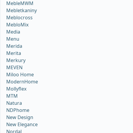
MebleMWM
Mebletkaniny
Meblocross
MebloMix
Media
Menu
Merida
Merita
Merkury
MEVEN
Miloo Home
ModernHome
Mollyflex
MTM
Natura
NDPhome
New Design
New Elegance
Nordal