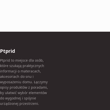
Ptprid
Ptprid to miejsce dla osób,
które szukają praktycznych
informacji o materacach,
akcesoriach do snu i
wyposażeniu domu. Łączymy
opisy produktów z poradami,
by ułatwić wybór elementów
do wygodnej i spójnie
urządzonej przestrzeni.