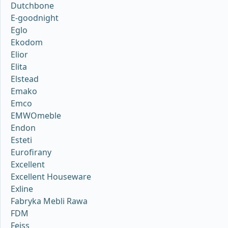
Dutchbone
E-goodnight
Eglo
Ekodom
Elior
Elita
Elstead
Emako
Emco
EMWOmeble
Endon
Esteti
Eurofirany
Excellent
Excellent Houseware
Exline
Fabryka Mebli Rawa
FDM
Feiss