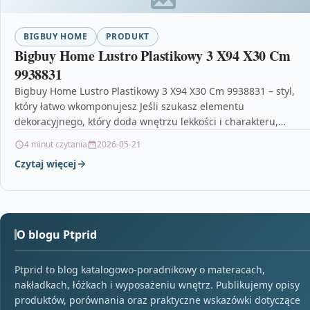
BIGBUY HOME
PRODUKT
Bigbuy Home Lustro Plastikowy 3 X94 X30 Cm
9938831
Bigbuy Home Lustro Plastikowy 3 X94 X30 Cm 9938831 – styl,
który łatwo wkomponujesz Jeśli szukasz elementu
dekoracyjnego, który doda wnętrzu lekkości i charakteru,…
4 minut czytania
2026-05-21
Czytaj więcej
O blogu Ptprid
Ptprid to blog katalogowo-poradnikowy o materacach,
nakładkach, łóżkach i wyposażeniu wnętrz. Publikujemy opisy
produktów, porównania oraz praktyczne wskazówki dotyczące