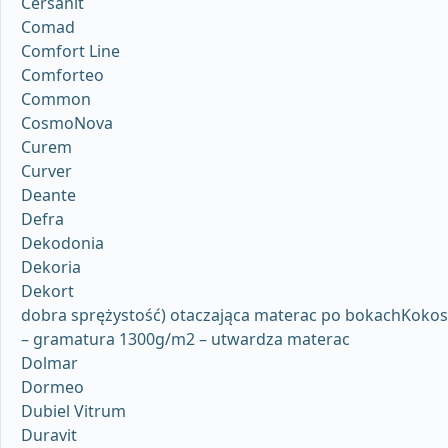
Cersanit
Comad
Comfort Line
Comforteo
Common
CosmoNova
Curem
Curver
Deante
Defra
Dekodonia
Dekoria
Dekort
dobra sprężystość) otaczająca materac po bokachKokos
– gramatura 1300g/m2 – utwardza materac
Dolmar
Dormeo
Dubiel Vitrum
Duravit