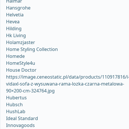
Halmar
Hansgrohe
Helvetia
Hevea
Hilding
Hk Living
Holamzjaster
Home Styling Collection
Homede
HomeStyle4u
House Doctor
https://image.ceneostatic.pl/data/products/110917816/i
vidaxl-sofa-z-wysuwana-rama-lozka-czarna-metalowa-
90×200-cm-324764.jpg
Hubertus
Hubsch
HushLab
Ideal Standard
Innovagoods