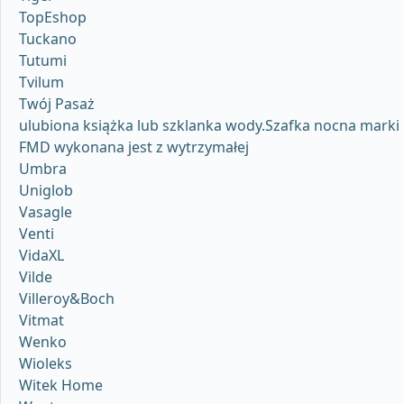
TopEshop
Tuckano
Tutumi
Tvilum
Twój Pasaż
ulubiona książka lub szklanka wody.Szafka nocna marki
FMD wykonana jest z wytrzymałej
Umbra
Uniglob
Vasagle
Venti
VidaXL
Vilde
Villeroy&Boch
Vitmat
Wenko
Wioleks
Witek Home