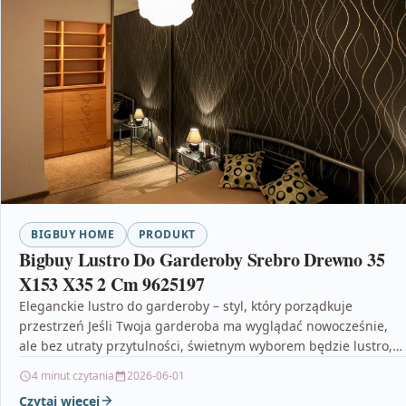
BIGBUY HOME
PRODUKT
Bigbuy Lustro Do Garderoby Srebro Drewno 35
X153 X35 2 Cm 9625197
Eleganckie lustro do garderoby – styl, który porządkuje
przestrzeń Jeśli Twoja garderoba ma wyglądać nowocześnie,
ale bez utraty przytulności, świetnym wyborem będzie lustro,
które…
4 minut czytania
2026-06-01
Czytaj więcej