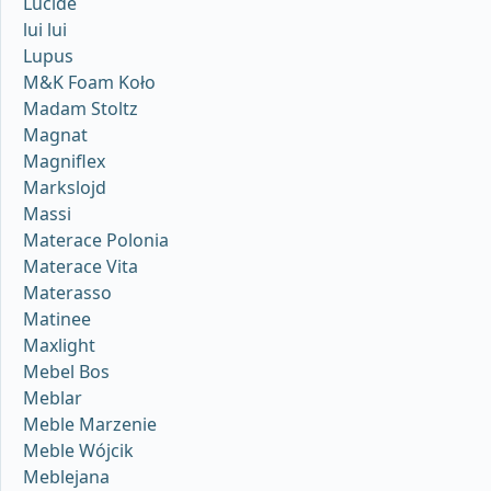
Lucide
lui lui
Lupus
M&K Foam Koło
Madam Stoltz
Magnat
Magniflex
Markslojd
Massi
Materace Polonia
Materace Vita
Materasso
Matinee
Maxlight
Mebel Bos
Meblar
Meble Marzenie
Meble Wójcik
Meblejana