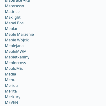
Materace Vita
Materasso
Matinee
Maxlight
Mebel Bos
Meblar
Meble Marzenie
Meble Wójcik
Meblejana
MebleMWM
Mebletkaniny
Meblocross
MebloMix
Media
Menu
Merida
Merita
Merkury
MEVEN