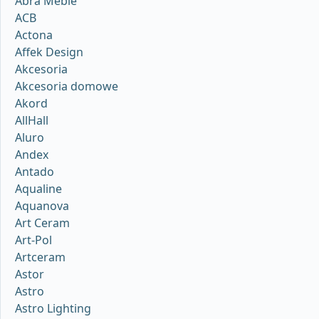
Abra Meble
ACB
Actona
Affek Design
Akcesoria
Akcesoria domowe
Akord
AllHall
Aluro
Andex
Antado
Aqualine
Aquanova
Art Ceram
Art-Pol
Artceram
Astor
Astro
Astro Lighting