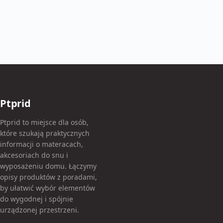
Ptprid
Ptprid to miejsce dla osób,
które szukają praktycznych
informacji o materacach,
akcesoriach do snu i
wyposażeniu domu. Łączymy
opisy produktów z poradami,
by ułatwić wybór elementów
do wygodnej i spójnie
urządzonej przestrzeni.