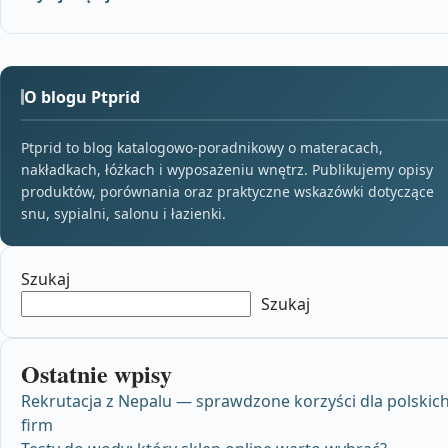
O blogu Ptprid
Ptprid to blog katalogowo-poradnikowy o materacach,
nakładkach, łóżkach i wyposażeniu wnętrz. Publikujemy opisy
produktów, porównania oraz praktyczne wskazówki dotyczące
snu, sypialni, salonu i łazienki.
Szukaj
Szukaj
Ostatnie wpisy
Rekrutacja z Nepalu — sprawdzone korzyści dla polskic
firm