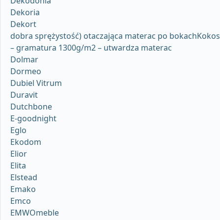
Dekodonia
Dekoria
Dekort
dobra sprężystość) otaczająca materac po bokachKokos
– gramatura 1300g/m2 – utwardza materac
Dolmar
Dormeo
Dubiel Vitrum
Duravit
Dutchbone
E-goodnight
Eglo
Ekodom
Elior
Elita
Elstead
Emako
Emco
EMWOmeble