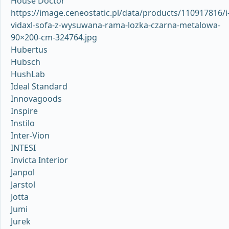
House Doctor
https://image.ceneostatic.pl/data/products/110917816/i
vidaxl-sofa-z-wysuwana-rama-lozka-czarna-metalowa-
90×200-cm-324764.jpg
Hubertus
Hubsch
HushLab
Ideal Standard
Innovagoods
Inspire
Instilo
Inter-Vion
INTESI
Invicta Interior
Janpol
Jarstol
Jotta
Jumi
Jurek