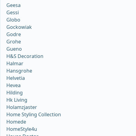
Geesa
Gessi
Globo
Gockowiak
Godre
Grohe
Gueno
H&S Decoration
Halmar
Hansgrohe
Helvetia
Hevea
Hilding
Hk Living
Holamzjaster
Home Styling Collection
Homede
HomeStyle4u