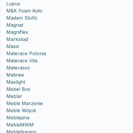
Lupus
M&K Foam Koło
Madam Stoltz
Magnat
Magniflex
Markslojd
Massi
Materace Polonia
Materace Vita
Materasso
Matinee
Maxlight
Mebel Bos
Meblar
Meble Marzenie
Meble Wójcik
Meblejana
MebleMWM
Mebletkaniny