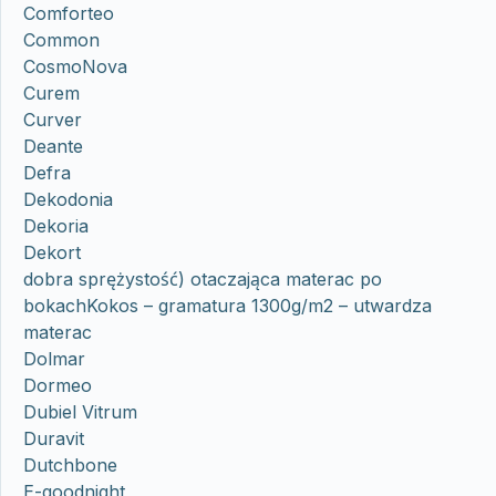
Comforteo
Common
CosmoNova
Curem
Curver
Deante
Defra
Dekodonia
Dekoria
Dekort
dobra sprężystość) otaczająca materac po
bokachKokos – gramatura 1300g/m2 – utwardza
materac
Dolmar
Dormeo
Dubiel Vitrum
Duravit
Dutchbone
E-goodnight