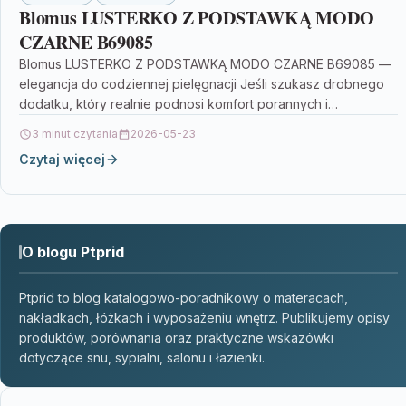
Blomus LUSTERKO Z PODSTAWKĄ MODO
CZARNE B69085
Blomus LUSTERKO Z PODSTAWKĄ MODO CZARNE B69085 —
elegancja do codziennej pielęgnacji Jeśli szukasz drobnego
dodatku, który realnie podnosi komfort porannych i
wieczornych rytuałów,…
3 minut czytania
2026-05-23
Czytaj więcej
O blogu Ptprid
Ptprid to blog katalogowo-poradnikowy o materacach,
nakładkach, łóżkach i wyposażeniu wnętrz. Publikujemy opisy
produktów, porównania oraz praktyczne wskazówki
dotyczące snu, sypialni, salonu i łazienki.