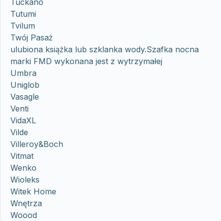
Tuckano
Tutumi
Tvilum
Twój Pasaż
ulubiona książka lub szklanka wody.Szafka nocna
marki FMD wykonana jest z wytrzymałej
Umbra
Uniglob
Vasagle
Venti
VidaXL
Vilde
Villeroy&Boch
Vitmat
Wenko
Wioleks
Witek Home
Wnętrza
Woood