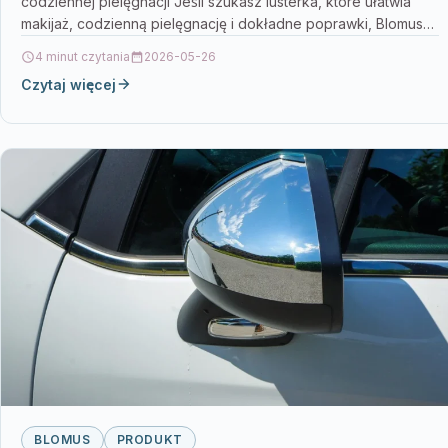
codziennej pielęgnacji Jeśli szukasz lusterka, które ułatwia
makijaż, codzienną pielęgnację i dokładne poprawki, Blomus
Sono Lusterko…
4 minut czytania
2026-05-26
Czytaj więcej
BLOMUS
PRODUKT