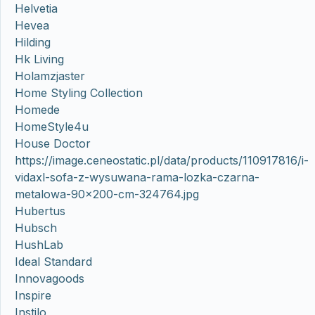
Helvetia
Hevea
Hilding
Hk Living
Holamzjaster
Home Styling Collection
Homede
HomeStyle4u
House Doctor
https://image.ceneostatic.pl/data/products/110917816/i-
vidaxl-sofa-z-wysuwana-rama-lozka-czarna-
metalowa-90×200-cm-324764.jpg
Hubertus
Hubsch
HushLab
Ideal Standard
Innovagoods
Inspire
Instilo