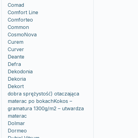
Comad
Comfort Line
Comforteo
Common
CosmoNova
Curem
Curver
Deante
Defra
Dekodonia
Dekoria
Dekort
dobra sprężystość) otaczająca
materac po bokachKokos –
gramatura 1300g/m2 – utwardza
materac
Dolmar
Dormeo