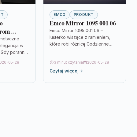
KT
EMCO
PRODUKT
o
Emco Mirror 1095 001 06
hrom
Emco Mirror 1095 001 06 –
lusterko wiszące z ramieniem,
smetyczne
które robi różnicę Codzienne
elegancja w
czynności pielęgnacyjne bywają
 Gdy poranny
prostsze, gdy masz dobre
 ciągu dnia
026-05-28
3 minut czytania
2026-05-28
oświetlenie i właściwe…
lęgnacja mają
Czytaj więcej