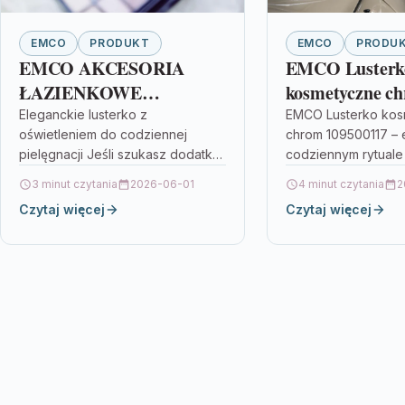
EMCO
PRODUKT
EMCO
PRODU
EMCO AKCESORIA
EMCO Lusterk
ŁAZIENKOWE
kosmetyczne c
LUSTERKO
109500117
Eleganckie lusterko z
EMCO Lusterko ko
oświetleniem do codziennej
chrom 109500117 – 
KOSMETYCZNE Z
pielęgnacji Jeśli szukasz dodatku,
codziennym rytuale
OŚWIETLENIEM
który nadaje łazience bardziej
makijaż, poprawki w
LUSTERKO
3 minut czytania
2026-06-01
4 minut czytania
2
glamourowy charakter i
albo wieczorna pie
KOSMETYCZNE Z
Czytaj więcej
Czytaj więcej
jednocześnie ułatwia codzienne
być nie tylko…
OŚWIETLENIEM,
czynności, EMCO AKCESORIA
ŁAZIENKOWE…
CHROM 20 (109506017)