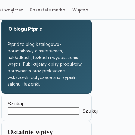
 i wnętrza
Pozostałe marki
Więcej
O blogu Ptprid
Ptprid to blog katalogowo-
poradnikowy o materacach,
nakładkach, łóżkach i wyposażeniu
wnętrz. Publikujemy opisy produktów,
porównania oraz praktyczne
wskazówki dotyczące snu, sypialni,
salonu i łazienki.
Szukaj
Szukaj
Ostatnie wpisy