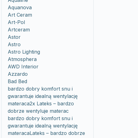
Aqualine
Aquanova
Art Ceram
Art-Pol
Artceram
Astor
Astro
Astro Lighting
Atmosphera
AWD Interior
Azzardo
Bad Bed
bardzo dobry komfort snu i
gwarantuje idealną wentylację
materaca2x Lateks – bardzo
dobrze wentyluje materac
bardzo dobry komfort snu i
gwarantuje idealną wentylację
materacaLateks – bardzo dobrze