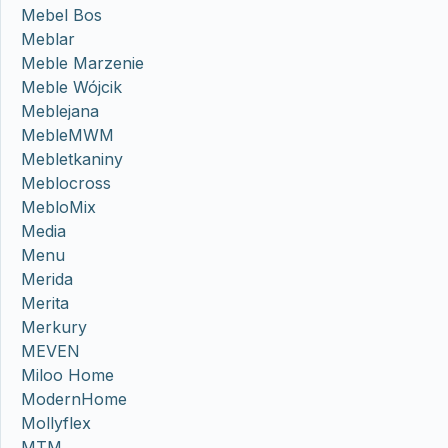
Mebel Bos
Meblar
Meble Marzenie
Meble Wójcik
Meblejana
MebleMWM
Mebletkaniny
Meblocross
MebloMix
Media
Menu
Merida
Merita
Merkury
MEVEN
Miloo Home
ModernHome
Mollyflex
MTM