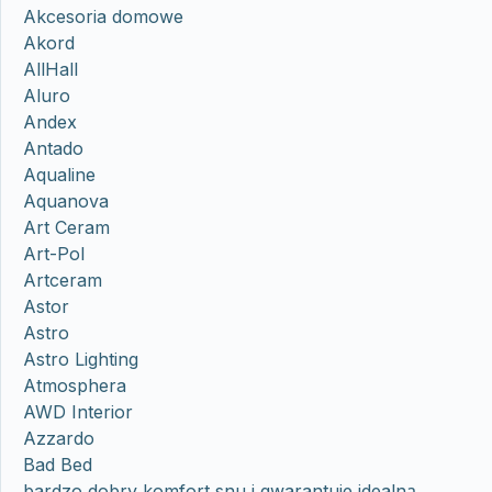
Akcesoria domowe
Akord
AllHall
Aluro
Andex
Antado
Aqualine
Aquanova
Art Ceram
Art-Pol
Artceram
Astor
Astro
Astro Lighting
Atmosphera
AWD Interior
Azzardo
Bad Bed
bardzo dobry komfort snu i gwarantuje idealną