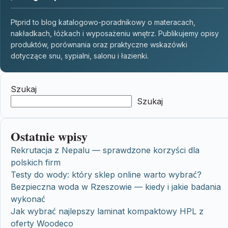
Ptprid to blog katalogowo-poradnikowy o materacach,
nakładkach, łóżkach i wyposażeniu wnętrz. Publikujemy opisy
produktów, porównania oraz praktyczne wskazówki
dotyczące snu, sypialni, salonu i łazienki.
Szukaj
Szukaj
Ostatnie wpisy
Rekrutacja z Nepalu — sprawdzone korzyści dla
polskich firm
Testy do wody: który sklep online warto wybrać?
Bezpieczna woda w Rzeszowie — kiedy i jakie badania
wykonać
Jak wybrać najlepszy laminat kompaktowy HPL z
oferty Woodeco