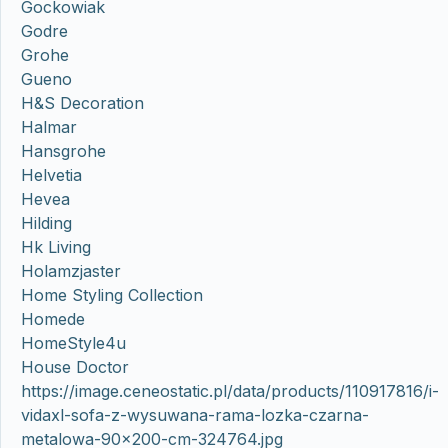
Gockowiak
Godre
Grohe
Gueno
H&S Decoration
Halmar
Hansgrohe
Helvetia
Hevea
Hilding
Hk Living
Holamzjaster
Home Styling Collection
Homede
HomeStyle4u
House Doctor
https://image.ceneostatic.pl/data/products/110917816/i-
vidaxl-sofa-z-wysuwana-rama-lozka-czarna-
metalowa-90×200-cm-324764.jpg