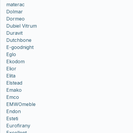
materac
Dolmar
Dormeo
Dubiel Vitrum
Duravit
Dutchbone
E-goodnight
Eglo
Ekodom
Elior
Elita
Elstead
Emako
Emco
EMWOmeble
Endon
Esteti
Eurofirany
Excellent