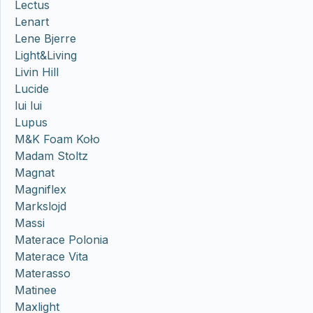
Lectus
Lenart
Lene Bjerre
Light&Living
Livin Hill
Lucide
lui lui
Lupus
M&K Foam Koło
Madam Stoltz
Magnat
Magniflex
Markslojd
Massi
Materace Polonia
Materace Vita
Materasso
Matinee
Maxlight