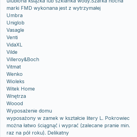
ulubiona książka lub szklanka wody.Szafka nocna
marki FMD wykonana jest z wytrzymałej
Umbra
Uniglob
Vasagle
Venti
VidaXL
Vilde
Villeroy&Boch
Vitmat
Wenko
Wioleks
Witek Home
Wnętrza
Woood
Wyposażenie domu
wyposażony w zamek w kształcie litery L. Pokrowiec
można łatwo ściągnąć i wyprać (zalecane pranie min.
raz na pół roku). Delikatny