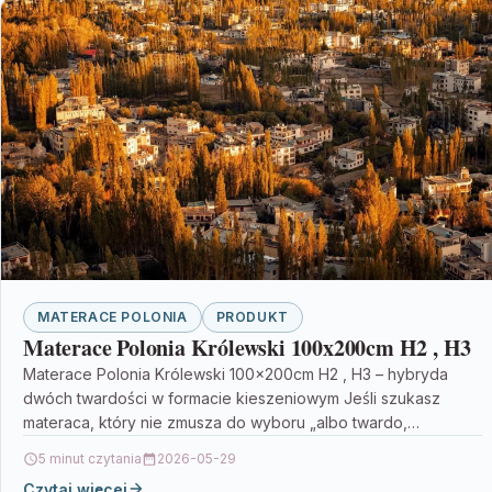
MATERACE POLONIA
PRODUKT
Materace Polonia Królewski 100x200cm H2 , H3
Materace Polonia Królewski 100x200cm H2 , H3 – hybryda
dwóch twardości w formacie kieszeniowym Jeśli szukasz
materaca, który nie zmusza do wyboru „albo twardo,…
5 minut czytania
2026-05-29
Czytaj więcej