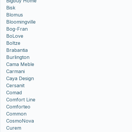
Bigbuy Home
Bisk
Blomus
Bloomingville
Bog-Fran
BoLove
Boltze
Brabantia
Burlington
Cama Meble
Carmani
Caya Design
Cersanit
Comad
Comfort Line
Comforteo
Common
CosmoNova
Curem