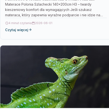
Materace Polonia Szlachecki 140x200cm H3 – twardy
kieszeniowy komfort dla wymagających Jeśli szukasz
materaca, który zapewnia wyraźne podparcie i nie idzie na
kompromisy, Materace…
4 minut czytania
2026-06-01
Czytaj więcej