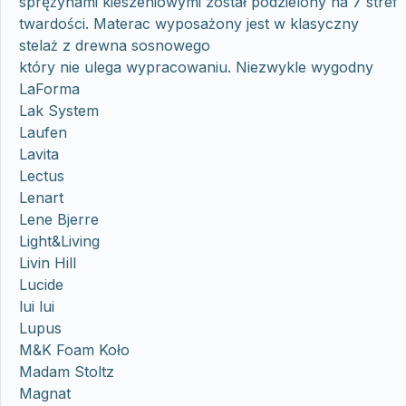
sprężynami kieszeniowymi został podzielony na 7 stref
twardości. Materac wyposażony jest w klasyczny
stelaż z drewna sosnowego
który nie ulega wypracowaniu. Niezwykle wygodny
LaForma
Lak System
Laufen
Lavita
Lectus
Lenart
Lene Bjerre
Light&Living
Livin Hill
Lucide
lui lui
Lupus
M&K Foam Koło
Madam Stoltz
Magnat