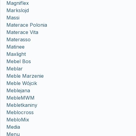
Magniflex
Markslojd
Massi
Materace Polonia
Materace Vita
Materasso
Matinee
Maxlight
Mebel Bos
Meblar
Meble Marzenie
Meble Wójcik
Meblejana
MebleMWM
Mebletkaniny
Meblocross
MebloMix
Media
Menu