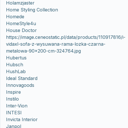
Holamzjaster
Home Styling Collection
Homede
HomeStyle4u
House Doctor
https://image.ceneostatic.pl/data/products/110917816/i-
vidaxl-sofa-z-wysuwana-rama-lozka-czarna-
metalowa-90×200-cm-324764.jpg
Hubertus
Hubsch
HushLab
Ideal Standard
Innovagoods
Inspire
Instilo
Inter-Vion
INTESI
Invicta Interior
Janpol