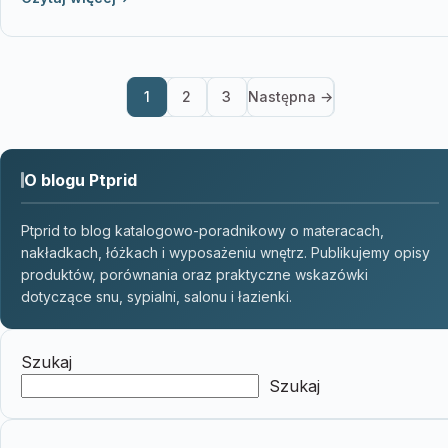
1
2
3
Następna →
O blogu Ptprid
Ptprid to blog katalogowo-poradnikowy o materacach,
nakładkach, łóżkach i wyposażeniu wnętrz. Publikujemy opisy
produktów, porównania oraz praktyczne wskazówki
dotyczące snu, sypialni, salonu i łazienki.
Szukaj
Szukaj