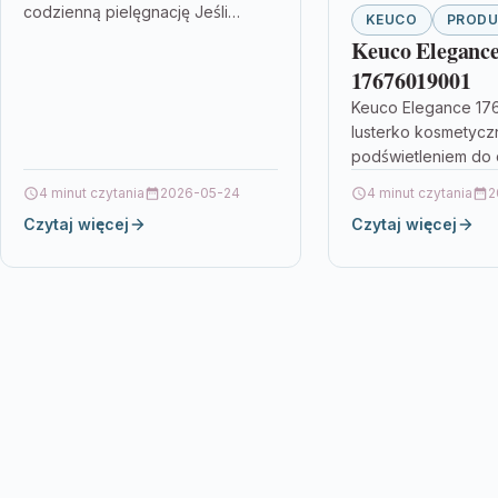
codzienną pielęgnację Jeśli
KEUCO
PROD
zależy Ci na precyzji podczas
Keuco Eleganc
makijażu, depilacji czy pielęgnacji
17676019001
skóry, liczy się nie tylko…
Keuco Elegance 17
lusterko kosmetycz
podświetleniem do 
pielęgnacji Jeśli ce
4 minut czytania
2026-05-24
4 minut czytania
2
w makijażu, depilacj
Czytaj więcej
Czytaj więcej
pielęgnacji skóry, 
lusterko potrafi zro