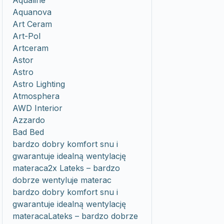
Aqualine
Aquanova
Art Ceram
Art-Pol
Artceram
Astor
Astro
Astro Lighting
Atmosphera
AWD Interior
Azzardo
Bad Bed
bardzo dobry komfort snu i
gwarantuje idealną wentylację
materaca2x Lateks – bardzo
dobrze wentyluje materac
bardzo dobry komfort snu i
gwarantuje idealną wentylację
materacaLateks – bardzo dobrze