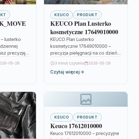
UKT
KEUCO
PRODUKT
OK_MOVE
KEUCO Plan Lusterko
kosmetyczne 17649010000
NE
– lusterko
KEUCO Plan Lusterko
dziennej
kosmetyczne 17649010000 –
NE
nisz precyzję
precyzja pielęgnacji na co dzień
019004
t podczas
Gdy liczy się wygoda podczas
026-05-28
3 minut czytania
2026-05-28
ów
codziennej pielęgnacji, warto
Czytaj więcej
KEUCO
postawić na rozwiązanie, które
ERKO
daje…
DŚWIETLANE…
KEUCO
PRODUKT
Keuco 17612010000
Keuco 17612010000 – precyzyjne