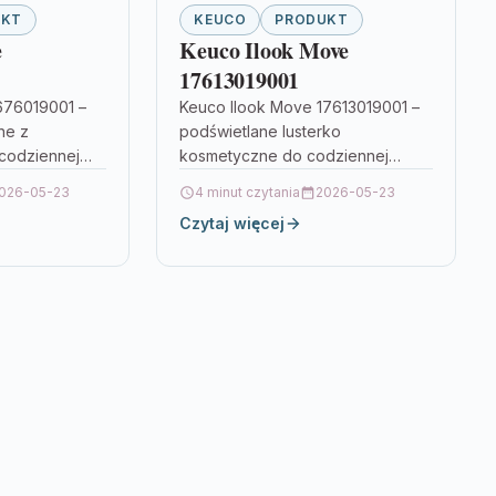
UKT
KEUCO
PRODUKT
e
Keuco Ilook Move
17613019001
676019001 –
Keuco Ilook Move 17613019001 –
ne z
podświetlane lusterko
codziennej
kosmetyczne do codziennej
nisz precyzję
pielęgnacji Jeśli szukasz lusterka,
026-05-23
4 minut czytania
2026-05-23
i czy
które ułatwi precyzyjne zabiegi i
Czytaj więcej
odpowiednie
jednocześnie dobrze wygląda w
bić…
łazience,…