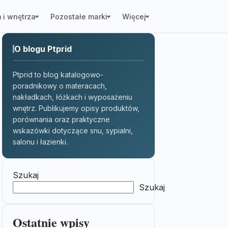
 i wnętrza
Pozostałe marki
Więcej
O blogu Ptprid
Ptprid to blog katalogowo-
poradnikowy o materacach,
nakładkach, łóżkach i wyposażeniu
wnętrz. Publikujemy opisy produktów,
porównania oraz praktyczne
wskazówki dotyczące snu, sypialni,
salonu i łazienki.
Szukaj
Szukaj
Ostatnie wpisy