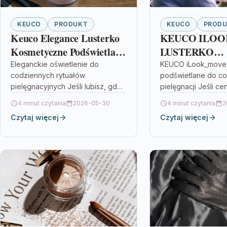
KEUCO
PRODUKT
KEUCO
PROD
Keuco Elegance Lusterko
KEUCO ILO
Kosmetyczne Podświetlane
LUSTERKO
z przewodem, na stolik
KOSMETYCZ
Eleganckie oświetlenie do
KEUCO iLook_move 
codziennych rytuałów
podświetlane do co
17677019000
PODŚWIETLA
pielęgnacyjnych Jeśli lubisz, gdy
pielęgnacji Jeśli ce
CHROM 17613
makijaż, golenie czy codzienna
w makijażu i komfor
4 minut czytania
2026-05-30
4 minut czytania
2
pielęgnacja przebiegają w
codziennych rytuał
Czytaj więcej
Czytaj więcej
komfortowych warunkach, sięgnij
pielęgnacyjnych, 
po lusterko, które łączy
ILOOK_MOVE LUST
funkcjonalność…
KOSMETYCZNE PO