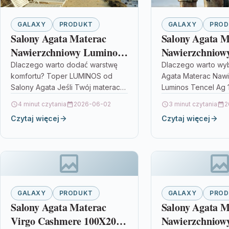
GALAXY
PRODUKT
GALAXY
PRO
Salony Agata Materac
Salony Agata M
Nawierzchniowy Luminos
Nawierzchniow
Tencel Ag 180X200
Tencel Ag 140X
Dlaczego warto dodać warstwę
Dlaczego warto wy
komfortu? Toper LUMINOS od
Agata Materac Naw
Salony Agata Jeśli Twój materac
Luminos Tencel Ag
główny jest jeszcze w dobrym
Jeśli chcesz podni
4 minut czytania
2026-06-02
3 minut czytania
2
stanie, ale chcesz podnieść
spania bez wymian
Czytaj więcej
Czytaj więcej
komfort wypoczynku,…
materaca, dobrym 
bywa materac…
GALAXY
PRODUKT
GALAXY
PRO
Salony Agata Materac
Salony Agata M
Virgo Cashmere 100X200
Nawierzchniow