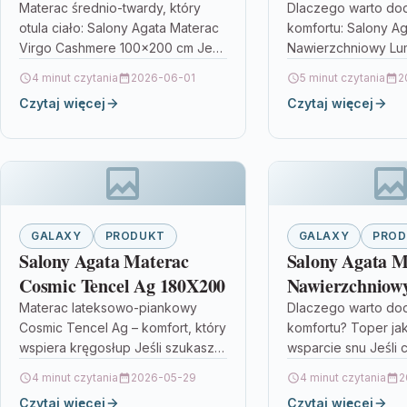
Cm
Tencel Ag 90X2
Materac średnio-twardy, który
Dlaczego warto do
otula ciało: Salony Agata Materac
komfortu: Salony A
Virgo Cashmere 100×200 cm Jeśli
Nawierzchniowy Lu
szukasz materaca o przyjemnym,
Ag 90X200 Salony 
4 minut czytania
2026-06-01
5 minut czytania
2
miękkim w dotyku wykończeniu, a
Nawierzchniowy Lu
Czytaj więcej
Czytaj więcej
jednocześnie chcesz…
Ag 90X200 to prak
sposób,…
GALAXY
PRODUKT
GALAXY
PRO
Salony Agata Materac
Salony Agata M
Cosmic Tencel Ag 180X200
Nawierzchniow
Tencel Ag 100X
Materac lateksowo-piankowy
Dlaczego warto do
Cosmic Tencel Ag – komfort, który
komfortu? Toper ja
wspiera kręgosłup Jeśli szukasz
wsparcie snu Jeśli 
rozwiązania, które łączy
podnieść wygodę 
4 minut czytania
2026-05-29
4 minut czytania
2
sprężystość lateksu z
bez wymiany całeg
Czytaj więcej
Czytaj więcej