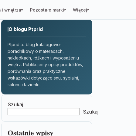
 i wnętrza
Pozostałe marki
Więcej
O blogu Ptprid
Ptprid to blog katalogowo-
poradnikowy o materacach,
nakładkach, łóżkach i wyposażeniu
wnętrz. Publikujemy opisy produktów,
porównania oraz praktyczne
wskazówki dotyczące snu, sypialni,
salonu i łazienki.
Szukaj
Szukaj
Ostatnie wpisy