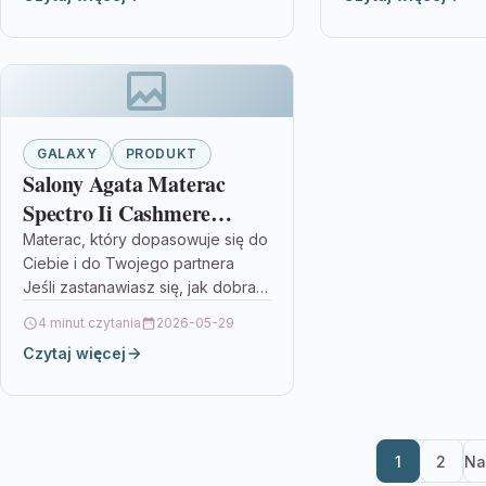
dopasowaniem pianki oraz
dobrym rozwiązani
naturalnymi właściwościami
Salony…
kokosa,…
GALAXY
PRODUKT
Salony Agata Materac
Spectro Ii Cashmere
90X200
Materac, który dopasowuje się do
Ciebie i do Twojego partnera
Jeśli zastanawiasz się, jak dobrać
odpowiednią twardość materaca
4 minut czytania
2026-05-29
do własnych preferencji, model
Czytaj więcej
Salony Agata…
1
2
Na