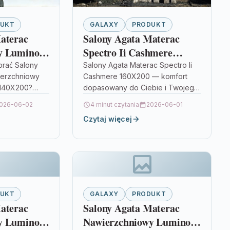
DUKT
GALAXY
PRODUKT
aterac
Salony Agata Materac
y Luminos
Spectro Ii Cashmere
200
160X200
brać Salony
Salony Agata Materac Spectro Ii
ierzchniowy
Cashmere 160X200 — komfort
 140X200?
dopasowany do Ciebie i Twojego
eść komfort
partnera Jeśli od dawna
026-06-02
4 minut czytania
2026-06-01
y całego
zastanawiasz się, jak dobrać
Czytaj więcej
rozwiązaniem
materac do…
DUKT
GALAXY
PRODUKT
aterac
Salony Agata Materac
y Luminos
Nawierzchniowy Luminos