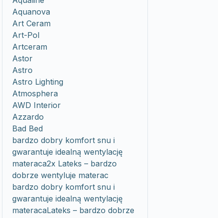
Aqualine
Aquanova
Art Ceram
Art-Pol
Artceram
Astor
Astro
Astro Lighting
Atmosphera
AWD Interior
Azzardo
Bad Bed
bardzo dobry komfort snu i
gwarantuje idealną wentylację
materaca2x Lateks – bardzo
dobrze wentyluje materac
bardzo dobry komfort snu i
gwarantuje idealną wentylację
materacaLateks – bardzo dobrze