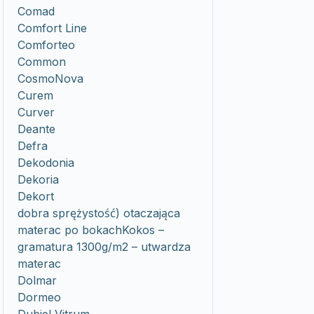
Comad
Comfort Line
Comforteo
Common
CosmoNova
Curem
Curver
Deante
Defra
Dekodonia
Dekoria
Dekort
dobra sprężystość) otaczająca
materac po bokachKokos –
gramatura 1300g/m2 – utwardza
materac
Dolmar
Dormeo