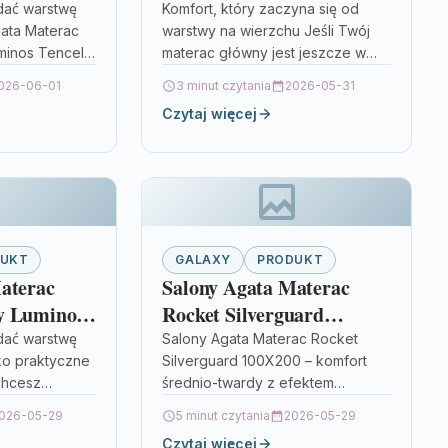
00
Tencel Ag 80X200
dać warstwę
Komfort, który zaczyna się od
gata Materac
warstwy na wierzchu Jeśli Twój
minos Tencel
materac główny jest jeszcze w
Agata Materac
dobrym stanie, ale chcesz
026-06-01
3 minut czytania
2026-05-31
minos Tencel
poprawić odczucia podczas snu,
Czytaj więcej
tyczny
świetnym…
DUKT
GALAXY
PRODUKT
aterac
Salony Agata Materac
y Luminos
Rocket Silverguard
200
100X200
dać warstwę
Salony Agata Materac Rocket
ko praktyczne
Silverguard 100X200 – komfort
chcesz
średnio-twardy z efektem
wypoczynku
dopasowania Jeśli szukasz
026-05-29
5 minut czytania
2026-05-29
o materaca,
materaca, który łączy średnio-
Czytaj więcej