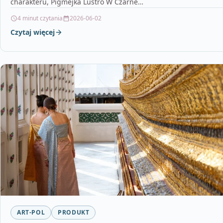
charakteru, Pigmejka Lustro W Czarne…
4 minut czytania
2026-06-02
Czytaj więcej
ART-POL
PRODUKT