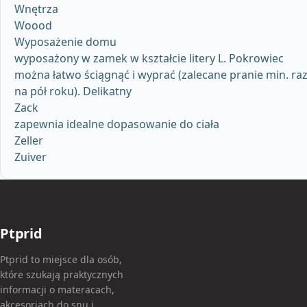
Wnętrza
Woood
Wyposażenie domu
wyposażony w zamek w kształcie litery L. Pokrowiec
można łatwo ściągnąć i wyprać (zalecane pranie min. ra
na pół roku). Delikatny
Zack
zapewnia idealne dopasowanie do ciała
Zeller
Zuiver
Ptprid
Ptprid to miejsce dla osób,
które szukają praktycznych
informacji o materacach,
akcesoriach do snu i