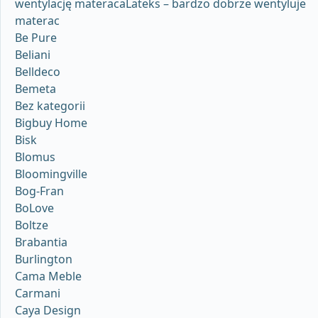
wentylację materacaLateks – bardzo dobrze wentyluje
materac
Be Pure
Beliani
Belldeco
Bemeta
Bez kategorii
Bigbuy Home
Bisk
Blomus
Bloomingville
Bog-Fran
BoLove
Boltze
Brabantia
Burlington
Cama Meble
Carmani
Caya Design