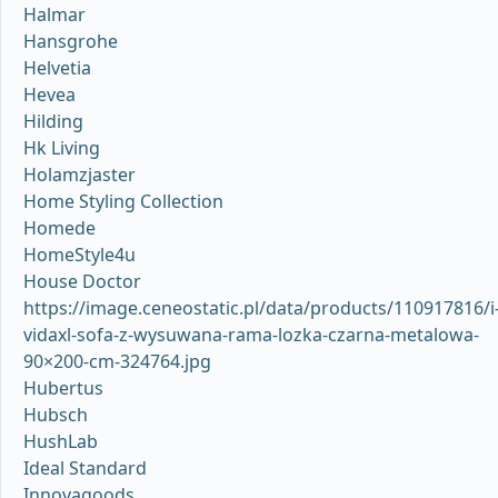
Halmar
Hansgrohe
Helvetia
Hevea
Hilding
Hk Living
Holamzjaster
Home Styling Collection
Homede
HomeStyle4u
House Doctor
https://image.ceneostatic.pl/data/products/110917816/i
vidaxl-sofa-z-wysuwana-rama-lozka-czarna-metalowa-
90×200-cm-324764.jpg
Hubertus
Hubsch
HushLab
Ideal Standard
Innovagoods