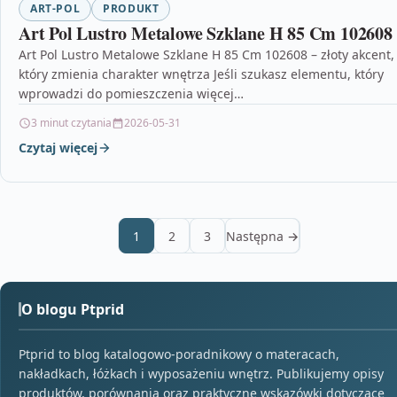
ART-POL
PRODUKT
Art Pol Lustro Metalowe Szklane H 85 Cm 102608
Art Pol Lustro Metalowe Szklane H 85 Cm 102608 – złoty akcent,
który zmienia charakter wnętrza Jeśli szukasz elementu, który
wprowadzi do pomieszczenia więcej…
3 minut czytania
2026-05-31
Czytaj więcej
1
2
3
Następna →
O blogu Ptprid
Ptprid to blog katalogowo-poradnikowy o materacach,
nakładkach, łóżkach i wyposażeniu wnętrz. Publikujemy opisy
produktów, porównania oraz praktyczne wskazówki dotyczące