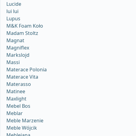
Lucide
lui lui
Lupus
M&K Foam Koło
Madam Stoltz
Magnat
Magniflex
Markslojd
Massi
Materace Polonia
Materace Vita
Materasso
Matinee
Maxlight
Mebel Bos
Meblar
Meble Marzenie
Meble Wójcik
Meblejana