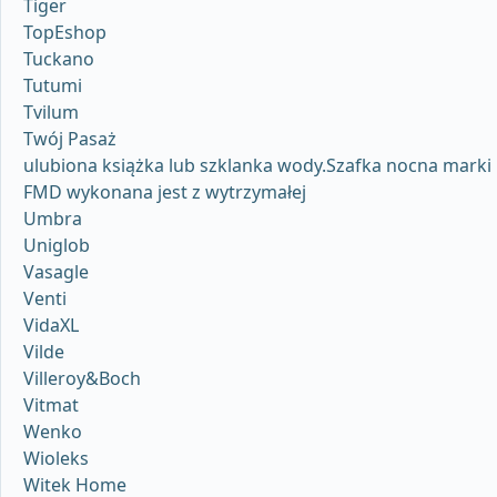
Tiger
TopEshop
Tuckano
Tutumi
Tvilum
Twój Pasaż
ulubiona książka lub szklanka wody.Szafka nocna marki
FMD wykonana jest z wytrzymałej
Umbra
Uniglob
Vasagle
Venti
VidaXL
Vilde
Villeroy&Boch
Vitmat
Wenko
Wioleks
Witek Home