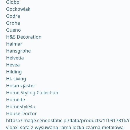
Globo
Gockowiak
Godre
Grohe
Gueno
H&S Decoration
Halmar
Hansgrohe
Helvetia
Hevea
Hilding
Hk Living
Holamzjaster
Home Styling Collection
Homede
HomeStyle4u
House Doctor
https://image.ceneostatic.pl/data/products/110917816/i
vidaxl-sofa-z-wysuwana-rama-lozka-czarna-metalowa-