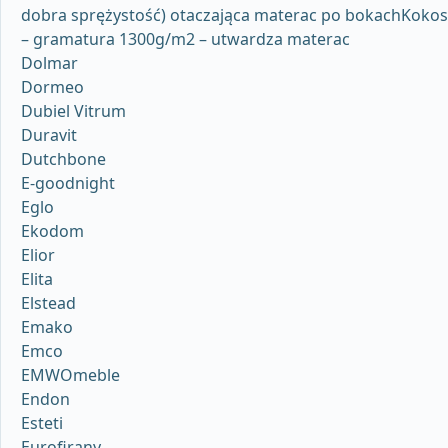
dobra sprężystość) otaczająca materac po bokachKokos
– gramatura 1300g/m2 – utwardza materac
Dolmar
Dormeo
Dubiel Vitrum
Duravit
Dutchbone
E-goodnight
Eglo
Ekodom
Elior
Elita
Elstead
Emako
Emco
EMWOmeble
Endon
Esteti
Eurofirany