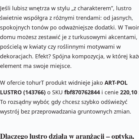
Jeśli lubisz wnętrza w stylu „z charakterem”, lustro
świetnie współgra z różnymi trendami: od jasnych,
spokojnych tonów po odważniejsze dodatki. W Two
domu możesz zestawić je z turkusowymi akcentami,
pościelą w kwiaty czy roślinnymi motywami w
dekoracjach. Efekt? Spójna kompozycja, w której każ
element ma swoje miejsce.
W ofercie tohurT produkt widnieje jako
ART-POL
LUSTRO (143766)
o SKU
fbf870762844
i cenie
220,10 
To rozsądny wybór, gdy chcesz szybko odświeżyć
wystrój bez przeprowadzania gruntownych zmian.
Dlaczego lustro działa w aranżacji – optyka,