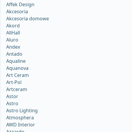
Affek Design
Akcesoria
Akcesoria domowe
Akord
AllHall
Aluro
Andex
Antado
Aqualine
Aquanova
Art Ceram
Art-Pol
Artceram
Astor
Astro
Astro Lighting
Atmosphera
AWD Interior
Azzardo