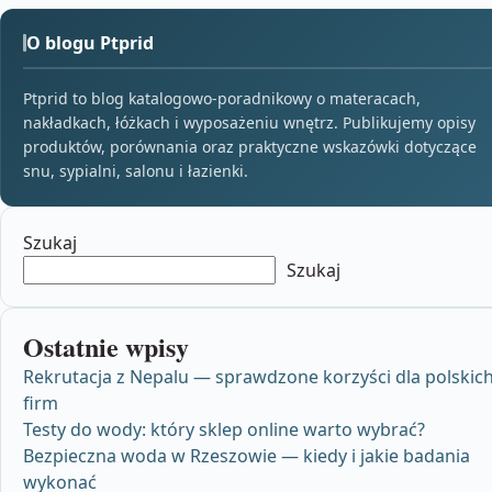
O blogu Ptprid
Ptprid to blog katalogowo-poradnikowy o materacach,
nakładkach, łóżkach i wyposażeniu wnętrz. Publikujemy opisy
produktów, porównania oraz praktyczne wskazówki dotyczące
snu, sypialni, salonu i łazienki.
Szukaj
Szukaj
Ostatnie wpisy
Rekrutacja z Nepalu — sprawdzone korzyści dla polskic
firm
Testy do wody: który sklep online warto wybrać?
Bezpieczna woda w Rzeszowie — kiedy i jakie badania
wykonać