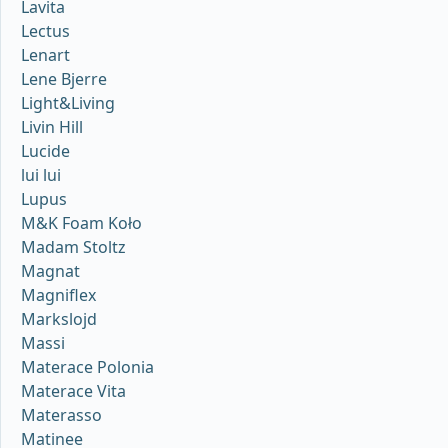
Lavita
Lectus
Lenart
Lene Bjerre
Light&Living
Livin Hill
Lucide
lui lui
Lupus
M&K Foam Koło
Madam Stoltz
Magnat
Magniflex
Markslojd
Massi
Materace Polonia
Materace Vita
Materasso
Matinee