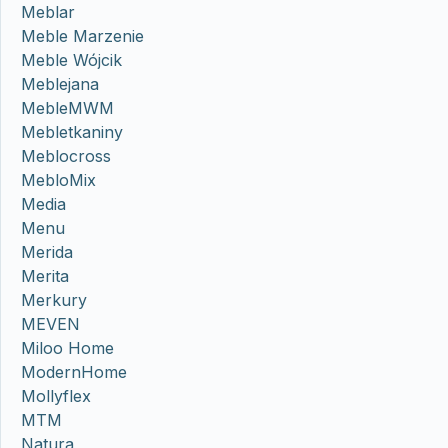
Meblar
Meble Marzenie
Meble Wójcik
Meblejana
MebleMWM
Mebletkaniny
Meblocross
MebloMix
Media
Menu
Merida
Merita
Merkury
MEVEN
Miloo Home
ModernHome
Mollyflex
MTM
Natura