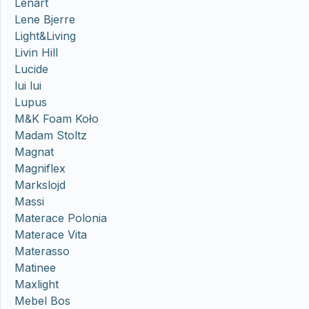
Lenart
Lene Bjerre
Light&Living
Livin Hill
Lucide
lui lui
Lupus
M&K Foam Koło
Madam Stoltz
Magnat
Magniflex
Markslojd
Massi
Materace Polonia
Materace Vita
Materasso
Matinee
Maxlight
Mebel Bos