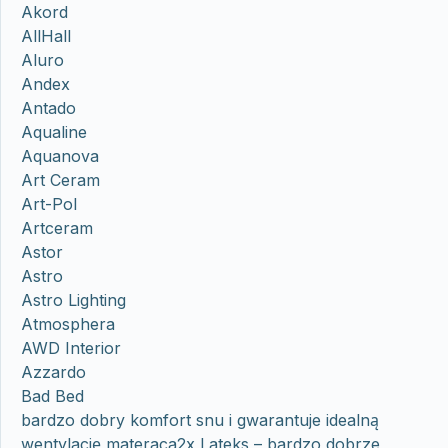
Akord
AllHall
Aluro
Andex
Antado
Aqualine
Aquanova
Art Ceram
Art-Pol
Artceram
Astor
Astro
Astro Lighting
Atmosphera
AWD Interior
Azzardo
Bad Bed
bardzo dobry komfort snu i gwarantuje idealną
wentylację materaca2x Lateks – bardzo dobrze