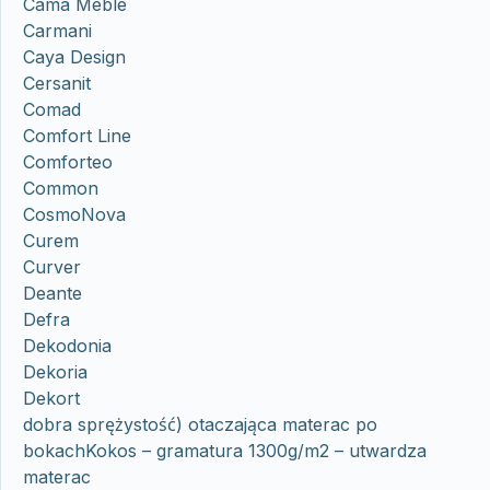
Cama Meble
Carmani
Caya Design
Cersanit
Comad
Comfort Line
Comforteo
Common
CosmoNova
Curem
Curver
Deante
Defra
Dekodonia
Dekoria
Dekort
dobra sprężystość) otaczająca materac po
bokachKokos – gramatura 1300g/m2 – utwardza
materac