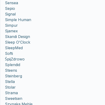
Sensea
Sepio
Signal
Simple Human
Simpur
Sjamex
Skandi Design
Sleep O'Clock
SleepMed
Softi
ŚpijZdrowo
Splendid
Steens
Steinberg
Stella
Stolar
Strama
Sweetsen
Szynaka Meble