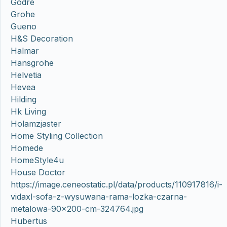
Godre
Grohe
Gueno
H&S Decoration
Halmar
Hansgrohe
Helvetia
Hevea
Hilding
Hk Living
Holamzjaster
Home Styling Collection
Homede
HomeStyle4u
House Doctor
https://image.ceneostatic.pl/data/products/110917816/i-
vidaxl-sofa-z-wysuwana-rama-lozka-czarna-
metalowa-90×200-cm-324764.jpg
Hubertus