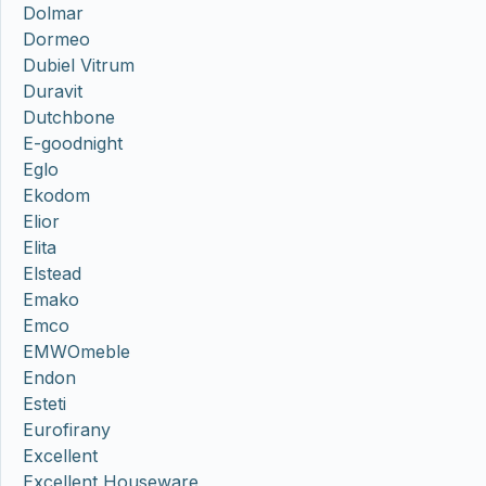
Dolmar
Dormeo
Dubiel Vitrum
Duravit
Dutchbone
E-goodnight
Eglo
Ekodom
Elior
Elita
Elstead
Emako
Emco
EMWOmeble
Endon
Esteti
Eurofirany
Excellent
Excellent Houseware