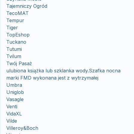
Tajemniczy Ogród
TecoMAT
Tempur
Tiger
TopEshop
Tuckano
Tutumi
Tvilum
Twój Pasaż
ulubiona książka lub szklanka wody.Szafka nocna
marki FMD wykonana jest z wytrzymałej
Umbra
Uniglob
Vasagle
Venti
VidaXL
Vilde
Villeroy&Boch