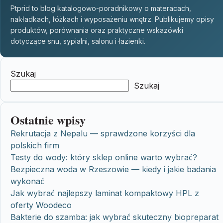
Ptprid to blog katalogowo-poradnikowy o materacach,
nakładkach, łóżkach i wyposażeniu wnętrz. Publikujemy opisy
produktów, porównania oraz praktyczne wskazówki
dotyczące snu, sypialni, salonu i łazienki.
Szukaj
Szukaj
Ostatnie wpisy
Rekrutacja z Nepalu — sprawdzone korzyści dla
polskich firm
Testy do wody: który sklep online warto wybrać?
Bezpieczna woda w Rzeszowie — kiedy i jakie badania
wykonać
Jak wybrać najlepszy laminat kompaktowy HPL z
oferty Woodeco
Bakterie do szamba: jak wybrać skuteczny biopreparat