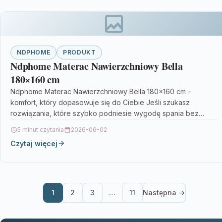
NDPHOME
PRODUKT
Ndphome Materac Nawierzchniowy Bella
180×160 cm
Ndphome Materac Nawierzchniowy Bella 180×160 cm –
komfort, który dopasowuje się do Ciebie Jeśli szukasz
rozwiązania, które szybko podniesie wygodę spania bez
wymiany całego…
5 minut czytania
2026-06-02
Czytaj więcej
1
2
3
…
11
Następna →