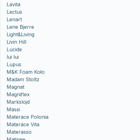
Lavita
Lectus
Lenart
Lene Bjerre
Light&Living
Livin Hill
Lucide
lui lui
Lupus
M&K Foam Koło
Madam Stoltz
Magnat
Magniflex
Markslojd
Massi
Materace Polonia
Materace Vita
Materasso
Matinee