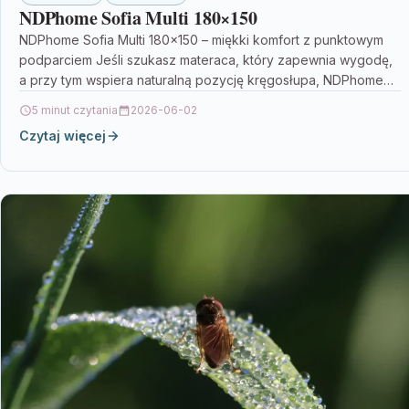
NDPhome Sofia Multi 180×150
NDPhome Sofia Multi 180×150 – miękki komfort z punktowym
podparciem Jeśli szukasz materaca, który zapewnia wygodę,
a przy tym wspiera naturalną pozycję kręgosłupa, NDPhome…
5 minut czytania
2026-06-02
Czytaj więcej