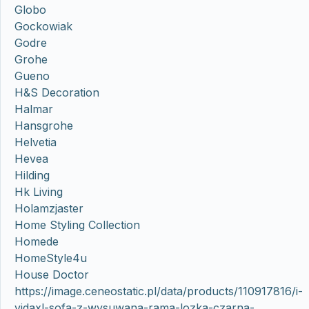
Globo
Gockowiak
Godre
Grohe
Gueno
H&S Decoration
Halmar
Hansgrohe
Helvetia
Hevea
Hilding
Hk Living
Holamzjaster
Home Styling Collection
Homede
HomeStyle4u
House Doctor
https://image.ceneostatic.pl/data/products/110917816/i-
vidaxl-sofa-z-wysuwana-rama-lozka-czarna-