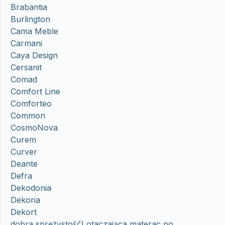
Brabantia
Burlington
Cama Meble
Carmani
Caya Design
Cersanit
Comad
Comfort Line
Comforteo
Common
CosmoNova
Curem
Curver
Deante
Defra
Dekodonia
Dekoria
Dekort
dobra sprężystość) otaczająca materac po