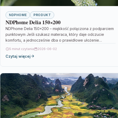
NDPHOME
PRODUKT
NDPhome Delia 150×200
NDPhome Delia 150×200 – miękkość połączona z podparciem
punktowym Jeśli szukasz materaca, który daje odczucie
komfortu, a jednocześnie dba o prawidłowe ułożenie
kręgosłupa, NDPhome…
5 minut czytania
2026-06-02
Czytaj więcej