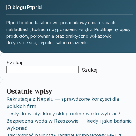
O blogu Ptprid
Ptprid to blog katalogowo-poradnikowy o materacach,
nakładkach, łóżkach i wyposażeniu wnętrz. Publikujemy opisy
produktów, porównania oraz praktyczne wskazówki
dotyczące snu, sypialni, salonu i łazienki.
Szukaj
Szukaj
Ostatnie wpisy
Rekrutacja z Nepalu — sprawdzone korzyści dla
polskich firm
Testy do wody: który sklep online warto wybrać?
Bezpieczna woda w Rzeszowie — kiedy i jakie badania
wykonać
Jak wybrać najlepszy laminat kompaktowy HPL z