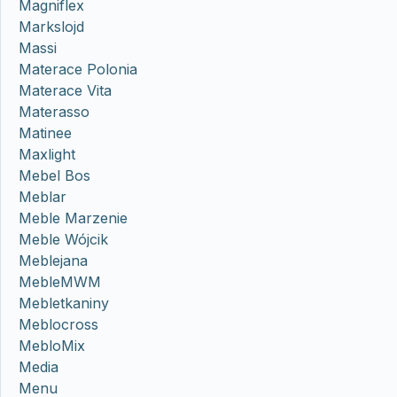
Magniflex
Markslojd
Massi
Materace Polonia
Materace Vita
Materasso
Matinee
Maxlight
Mebel Bos
Meblar
Meble Marzenie
Meble Wójcik
Meblejana
MebleMWM
Mebletkaniny
Meblocross
MebloMix
Media
Menu