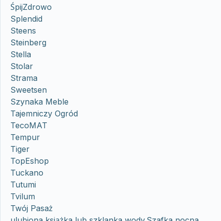
ŚpijZdrowo
Splendid
Steens
Steinberg
Stella
Stolar
Strama
Sweetsen
Szynaka Meble
Tajemniczy Ogród
TecoMAT
Tempur
Tiger
TopEshop
Tuckano
Tutumi
Tvilum
Twój Pasaż
ulubiona książka lub szklanka wody.Szafka nocna