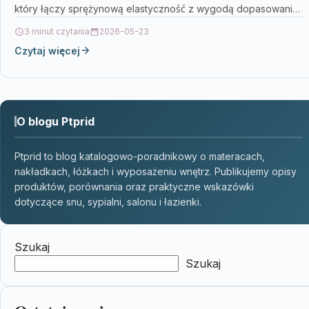
który łączy sprężynową elastyczność z wygodą dopasowania
do…
3 minut czytania
2026-05-23
Czytaj więcej
O blogu Ptprid
Ptprid to blog katalogowo-poradnikowy o materacach,
nakładkach, łóżkach i wyposażeniu wnętrz. Publikujemy opisy
produktów, porównania oraz praktyczne wskazówki
dotyczące snu, sypialni, salonu i łazienki.
Szukaj
Szukaj