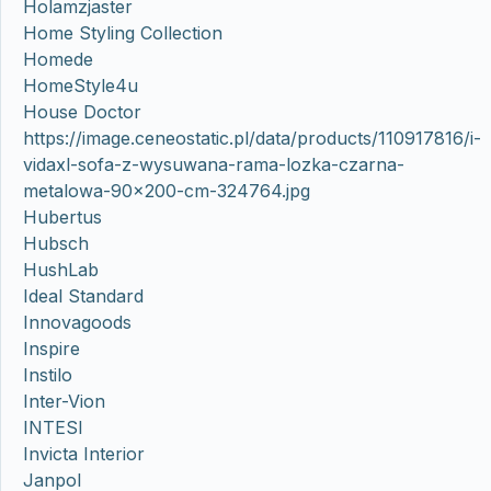
Holamzjaster
Home Styling Collection
Homede
HomeStyle4u
House Doctor
https://image.ceneostatic.pl/data/products/110917816/i-
vidaxl-sofa-z-wysuwana-rama-lozka-czarna-
metalowa-90×200-cm-324764.jpg
Hubertus
Hubsch
HushLab
Ideal Standard
Innovagoods
Inspire
Instilo
Inter-Vion
INTESI
Invicta Interior
Janpol