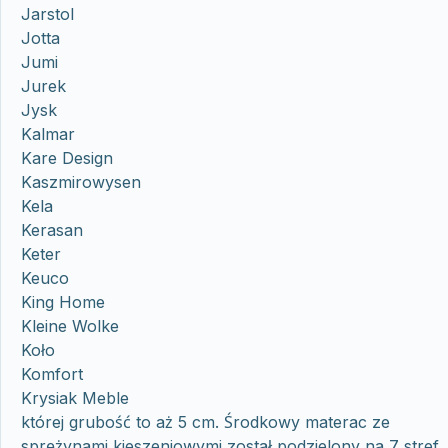
Jarstol
Jotta
Jumi
Jurek
Jysk
Kalmar
Kare Design
Kaszmirowysen
Kela
Kerasan
Keter
Keuco
King Home
Kleine Wolke
Koło
Komfort
Krysiak Meble
której grubość to aż 5 cm. Środkowy materac ze
sprężynami kieszeniowymi został podzielony na 7 stref