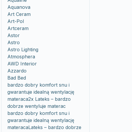
Aqualine
Aquanova
Art Ceram
Art-Pol
Artceram
Astor
Astro
Astro Lighting
Atmosphera
AWD Interior
Azzardo
Bad Bed
bardzo dobry komfort snu i
gwarantuje idealną wentylację
materaca2x Lateks – bardzo
dobrze wentyluje materac
bardzo dobry komfort snu i
gwarantuje idealną wentylację
materacaLateks – bardzo dobrze