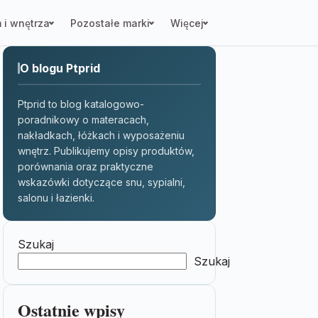
 i wnętrza
Pozostałe marki
Więcej
O blogu Ptprid
Ptprid to blog katalogowo-
poradnikowy o materacach,
nakładkach, łóżkach i wyposażeniu
wnętrz. Publikujemy opisy produktów,
porównania oraz praktyczne
wskazówki dotyczące snu, sypialni,
salonu i łazienki.
Szukaj
Szukaj
Ostatnie wpisy