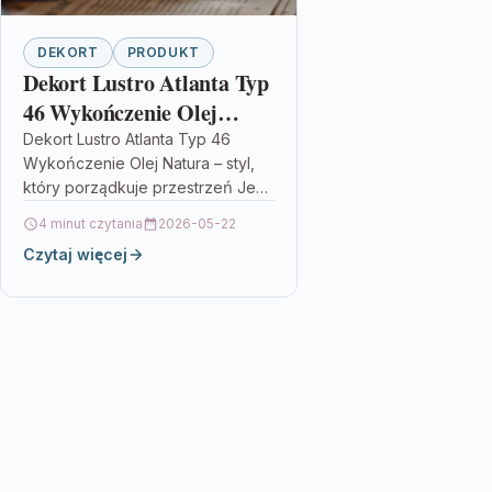
DEKORT
PRODUKT
Dekort Lustro Atlanta Typ
46 Wykończenie Olej
Natura
Dekort Lustro Atlanta Typ 46
Wykończenie Olej Natura – styl,
który porządkuje przestrzeń Jeśli
szukasz elementu, który od razu
4 minut czytania
2026-05-22
dodaje wnętrzu charakteru i
Czytaj więcej
sprawia,…