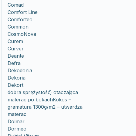
Comad
Comfort Line
Comforteo
Common
CosmoNova
Curem
Curver
Deante
Defra
Dekodonia
Dekoria
Dekort
dobra sprężystość) otaczająca
materac po bokachKokos –
gramatura 1300g/m2 – utwardza
materac
Dolmar
Dormeo