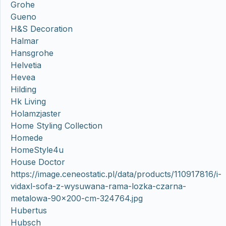
Grohe
Gueno
H&S Decoration
Halmar
Hansgrohe
Helvetia
Hevea
Hilding
Hk Living
Holamzjaster
Home Styling Collection
Homede
HomeStyle4u
House Doctor
https://image.ceneostatic.pl/data/products/110917816/i-
vidaxl-sofa-z-wysuwana-rama-lozka-czarna-
metalowa-90×200-cm-324764.jpg
Hubertus
Hubsch