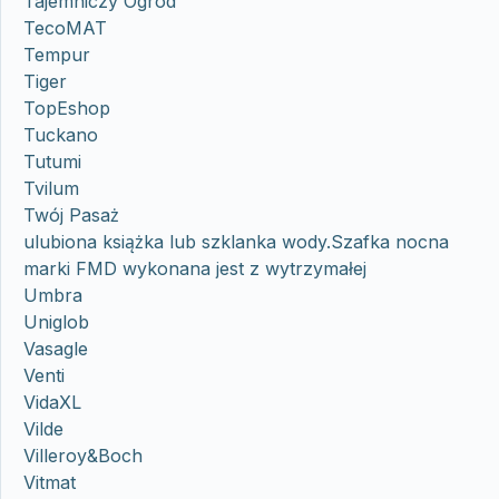
Tajemniczy Ogród
TecoMAT
Tempur
Tiger
TopEshop
Tuckano
Tutumi
Tvilum
Twój Pasaż
ulubiona książka lub szklanka wody.Szafka nocna
marki FMD wykonana jest z wytrzymałej
Umbra
Uniglob
Vasagle
Venti
VidaXL
Vilde
Villeroy&Boch
Vitmat