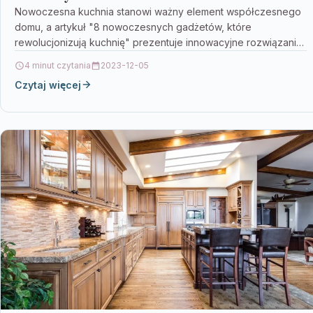
Nowoczesna kuchnia stanowi ważny element współczesnego
domu, a artykuł "8 nowoczesnych gadżetów, które
rewolucjonizują kuchnię" prezentuje innowacyjne rozwiązania,
które ułatwiają codzienne czynności kuchenne. Gadżety…
4 minut czytania
2023-12-05
Czytaj więcej