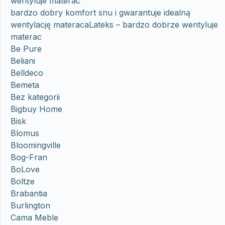
wentyluje materac
bardzo dobry komfort snu i gwarantuje idealną
wentylację materacaLateks – bardzo dobrze wentyluje
materac
Be Pure
Beliani
Belldeco
Bemeta
Bez kategorii
Bigbuy Home
Bisk
Blomus
Bloomingville
Bog-Fran
BoLove
Boltze
Brabantia
Burlington
Cama Meble