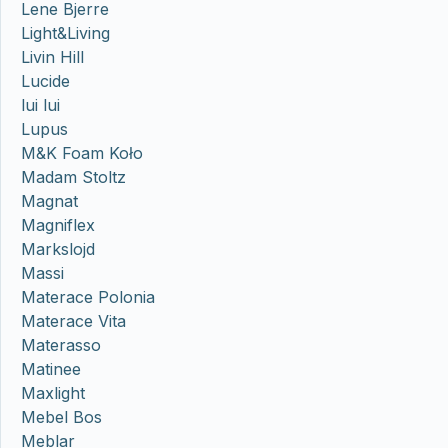
Lene Bjerre
Light&Living
Livin Hill
Lucide
lui lui
Lupus
M&K Foam Koło
Madam Stoltz
Magnat
Magniflex
Markslojd
Massi
Materace Polonia
Materace Vita
Materasso
Matinee
Maxlight
Mebel Bos
Meblar