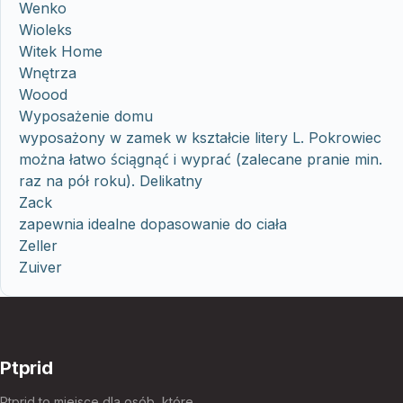
Wenko
Wioleks
Witek Home
Wnętrza
Woood
Wyposażenie domu
wyposażony w zamek w kształcie litery L. Pokrowiec
można łatwo ściągnąć i wyprać (zalecane pranie min.
raz na pół roku). Delikatny
Zack
zapewnia idealne dopasowanie do ciała
Zeller
Zuiver
Ptprid
Ptprid to miejsce dla osób, które