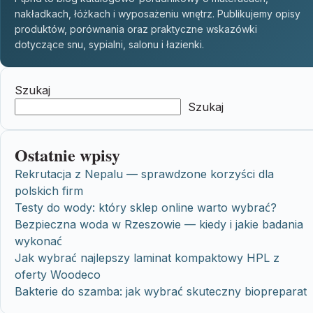
nakładkach, łóżkach i wyposażeniu wnętrz. Publikujemy opisy
produktów, porównania oraz praktyczne wskazówki
dotyczące snu, sypialni, salonu i łazienki.
Szukaj
Szukaj
Ostatnie wpisy
Rekrutacja z Nepalu — sprawdzone korzyści dla
polskich firm
Testy do wody: który sklep online warto wybrać?
Bezpieczna woda w Rzeszowie — kiedy i jakie badania
wykonać
Jak wybrać najlepszy laminat kompaktowy HPL z
oferty Woodeco
Bakterie do szamba: jak wybrać skuteczny biopreparat