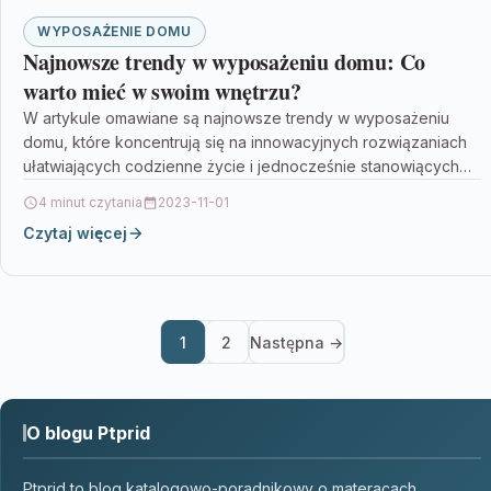
WYPOSAŻENIE DOMU
Najnowsze trendy w wyposażeniu domu: Co
warto mieć w swoim wnętrzu?
W artykule omawiane są najnowsze trendy w wyposażeniu
domu, które koncentrują się na innowacyjnych rozwiązaniach
ułatwiających codzienne życie i jednocześnie stanowiących
estetyczny dodatek do…
4 minut czytania
2023-11-01
Czytaj więcej
1
2
Następna →
O blogu Ptprid
Ptprid to blog katalogowo-poradnikowy o materacach,