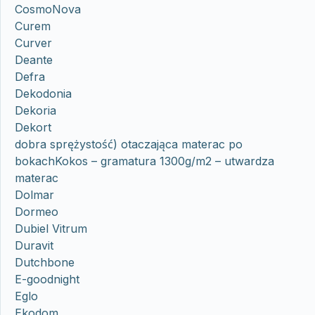
CosmoNova
Curem
Curver
Deante
Defra
Dekodonia
Dekoria
Dekort
dobra sprężystość) otaczająca materac po
bokachKokos – gramatura 1300g/m2 – utwardza
materac
Dolmar
Dormeo
Dubiel Vitrum
Duravit
Dutchbone
E-goodnight
Eglo
Ekodom