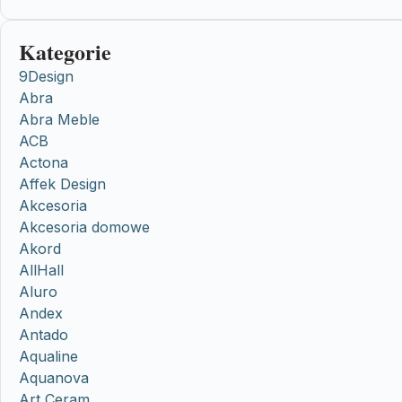
Kategorie
9Design
Abra
Abra Meble
ACB
Actona
Affek Design
Akcesoria
Akcesoria domowe
Akord
AllHall
Aluro
Andex
Antado
Aqualine
Aquanova
Art Ceram