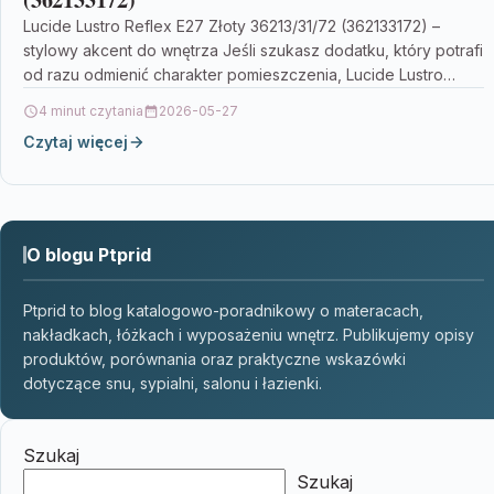
Lucide Lustro Reflex E27 Złoty 36213/31/72 (362133172) –
stylowy akcent do wnętrza Jeśli szukasz dodatku, który potrafi
od razu odmienić charakter pomieszczenia, Lucide Lustro…
4 minut czytania
2026-05-27
Czytaj więcej
O blogu Ptprid
Ptprid to blog katalogowo-poradnikowy o materacach,
nakładkach, łóżkach i wyposażeniu wnętrz. Publikujemy opisy
produktów, porównania oraz praktyczne wskazówki
dotyczące snu, sypialni, salonu i łazienki.
Szukaj
Szukaj