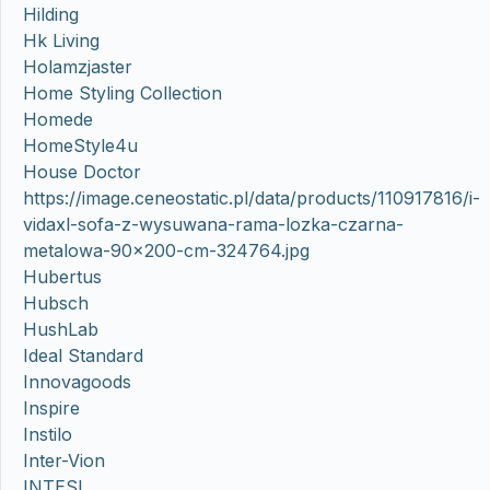
Hilding
Hk Living
Holamzjaster
Home Styling Collection
Homede
HomeStyle4u
House Doctor
https://image.ceneostatic.pl/data/products/110917816/i-
vidaxl-sofa-z-wysuwana-rama-lozka-czarna-
metalowa-90×200-cm-324764.jpg
Hubertus
Hubsch
HushLab
Ideal Standard
Innovagoods
Inspire
Instilo
Inter-Vion
INTESI