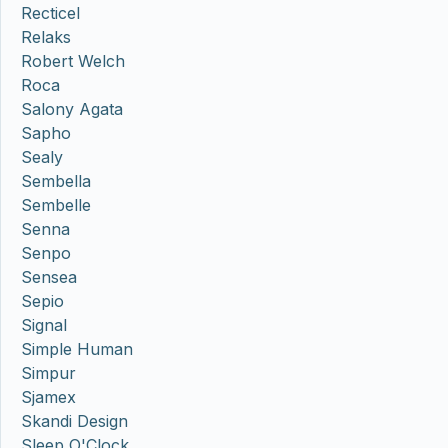
Recticel
Relaks
Robert Welch
Roca
Salony Agata
Sapho
Sealy
Sembella
Sembelle
Senna
Senpo
Sensea
Sepio
Signal
Simple Human
Simpur
Sjamex
Skandi Design
Sleep O'Clock