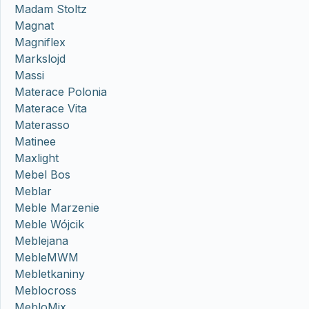
Madam Stoltz
Magnat
Magniflex
Markslojd
Massi
Materace Polonia
Materace Vita
Materasso
Matinee
Maxlight
Mebel Bos
Meblar
Meble Marzenie
Meble Wójcik
Meblejana
MebleMWM
Mebletkaniny
Meblocross
MebloMix