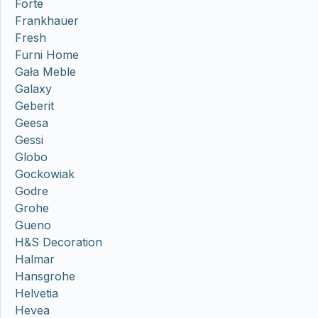
Forte
Frankhauer
Fresh
Furni Home
Gała Meble
Galaxy
Geberit
Geesa
Gessi
Globo
Gockowiak
Godre
Grohe
Gueno
H&S Decoration
Halmar
Hansgrohe
Helvetia
Hevea