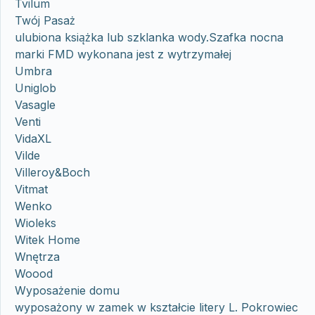
Tvilum
Twój Pasaż
ulubiona książka lub szklanka wody.Szafka nocna
marki FMD wykonana jest z wytrzymałej
Umbra
Uniglob
Vasagle
Venti
VidaXL
Vilde
Villeroy&Boch
Vitmat
Wenko
Wioleks
Witek Home
Wnętrza
Woood
Wyposażenie domu
wyposażony w zamek w kształcie litery L. Pokrowiec