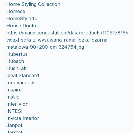
Home Styling Collection
Homede
HomeStyle4u
House Doctor
https://image.ceneostatic.pl/data/products/110917816/i-
vidaxl-sofa-z-wysuwana-rama-lozka-czarna-
metalowa-90×200-cm-324764.jpg
Hubertus
Hubsch
HushLab
Ideal Standard
Innovagoods
Inspire
Instilo
Inter-Vion
INTESI
Invicta Interior
Janpol
Jarstol