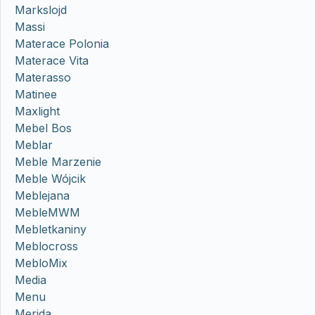
Markslojd
Massi
Materace Polonia
Materace Vita
Materasso
Matinee
Maxlight
Mebel Bos
Meblar
Meble Marzenie
Meble Wójcik
Meblejana
MebleMWM
Mebletkaniny
Meblocross
MebloMix
Media
Menu
Merida