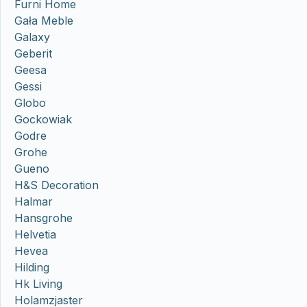
Furni Home
Gała Meble
Galaxy
Geberit
Geesa
Gessi
Globo
Gockowiak
Godre
Grohe
Gueno
H&S Decoration
Halmar
Hansgrohe
Helvetia
Hevea
Hilding
Hk Living
Holamzjaster