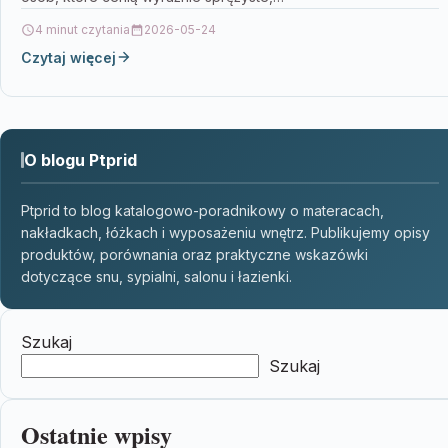
4 minut czytania
2026-05-24
Czytaj więcej
O blogu Ptprid
Ptprid to blog katalogowo-poradnikowy o materacach,
nakładkach, łóżkach i wyposażeniu wnętrz. Publikujemy opisy
produktów, porównania oraz praktyczne wskazówki
dotyczące snu, sypialni, salonu i łazienki.
Szukaj
Szukaj
Ostatnie wpisy