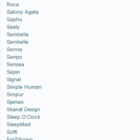
Roca
Salony Agata
Sapho
Sealy
Sembella
Sembelle
Senna
Senpo
Sensea
Sepio
Signal
Simple Human
Simpur
Sjamex
Skandi Design
Sleep O'Clock
SleepMed
Softi
ŚpijZdrowo