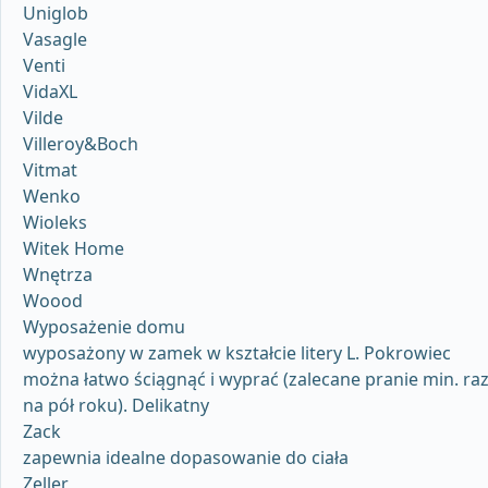
Uniglob
Vasagle
Venti
VidaXL
Vilde
Villeroy&Boch
Vitmat
Wenko
Wioleks
Witek Home
Wnętrza
Woood
Wyposażenie domu
wyposażony w zamek w kształcie litery L. Pokrowiec
można łatwo ściągnąć i wyprać (zalecane pranie min. ra
na pół roku). Delikatny
Zack
zapewnia idealne dopasowanie do ciała
Zeller