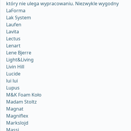
który nie ulega wypracowaniu. Niezwykle wygodny
LaForma
Lak System
Laufen
Lavita
Lectus
Lenart
Lene Bjerre
Light&Living
Livin Hill
Lucide
lui lui
Lupus
M&K Foam Koło
Madam Stoltz
Magnat
Magniflex
Markslojd
Massi