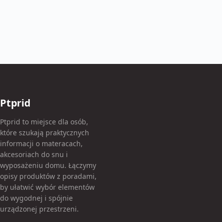
Ptprid
Ptprid to miejsce dla osób,
które szukają praktycznych
informacji o materacach,
akcesoriach do snu i
wyposażeniu domu. Łączymy
opisy produktów z poradami,
by ułatwić wybór elementów
do wygodnej i spójnie
urządzonej przestrzeni.