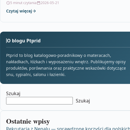
5 minut czytania
2026-05-21
Czytaj więcej
O blogu Ptprid
Ptprid to blog katalogowo-poradnikowy o materacach,
nakładkach, łóżkach i wyposażeniu wnętrz. Publikujemy opisy
produktów, porównania oraz praktyczne wskazówki dotyczące
snu, sypialni, salonu i łazienki.
Szukaj
Szukaj
Ostatnie wpisy
Rekrutacja z Nepalu — sprawdzone korzyści dla polskic