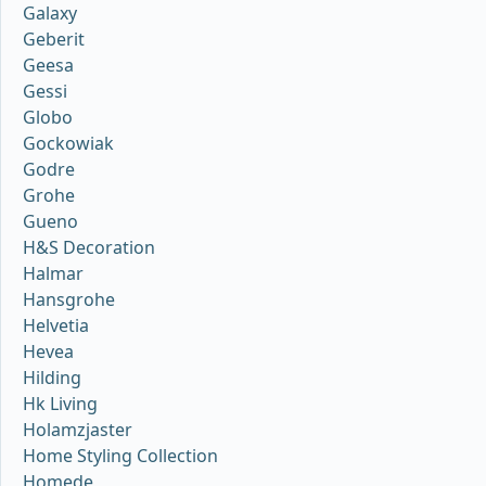
Galaxy
Geberit
Geesa
Gessi
Globo
Gockowiak
Godre
Grohe
Gueno
H&S Decoration
Halmar
Hansgrohe
Helvetia
Hevea
Hilding
Hk Living
Holamzjaster
Home Styling Collection
Homede