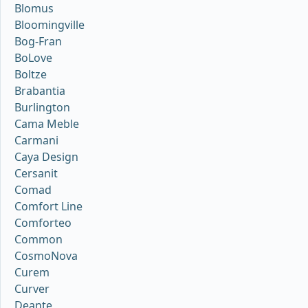
Blomus
Bloomingville
Bog-Fran
BoLove
Boltze
Brabantia
Burlington
Cama Meble
Carmani
Caya Design
Cersanit
Comad
Comfort Line
Comforteo
Common
CosmoNova
Curem
Curver
Deante