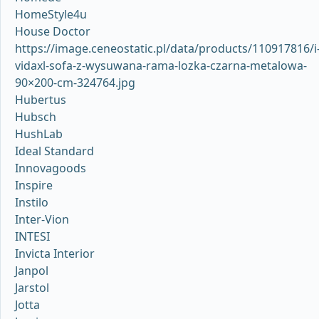
HomeStyle4u
House Doctor
https://image.ceneostatic.pl/data/products/110917816/i
vidaxl-sofa-z-wysuwana-rama-lozka-czarna-metalowa-
90×200-cm-324764.jpg
Hubertus
Hubsch
HushLab
Ideal Standard
Innovagoods
Inspire
Instilo
Inter-Vion
INTESI
Invicta Interior
Janpol
Jarstol
Jotta