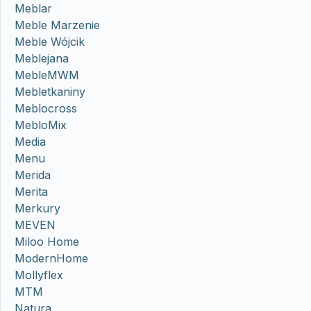
Meblar
Meble Marzenie
Meble Wójcik
Meblejana
MebleMWM
Mebletkaniny
Meblocross
MebloMix
Media
Menu
Merida
Merita
Merkury
MEVEN
Miloo Home
ModernHome
Mollyflex
MTM
Natura