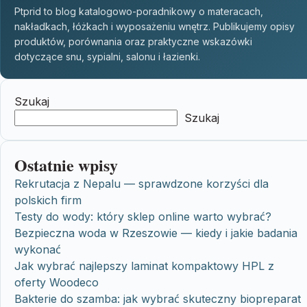
Ptprid to blog katalogowo-poradnikowy o materacach,
nakładkach, łóżkach i wyposażeniu wnętrz. Publikujemy opisy
produktów, porównania oraz praktyczne wskazówki
dotyczące snu, sypialni, salonu i łazienki.
Szukaj
Szukaj
Ostatnie wpisy
Rekrutacja z Nepalu — sprawdzone korzyści dla
polskich firm
Testy do wody: który sklep online warto wybrać?
Bezpieczna woda w Rzeszowie — kiedy i jakie badania
wykonać
Jak wybrać najlepszy laminat kompaktowy HPL z
oferty Woodeco
Bakterie do szamba: jak wybrać skuteczny biopreparat