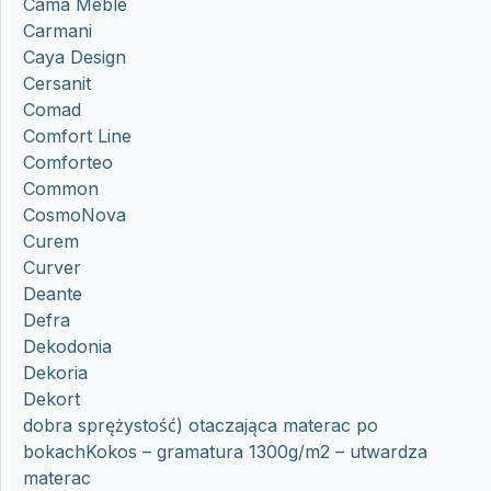
Cama Meble
Carmani
Caya Design
Cersanit
Comad
Comfort Line
Comforteo
Common
CosmoNova
Curem
Curver
Deante
Defra
Dekodonia
Dekoria
Dekort
dobra sprężystość) otaczająca materac po
bokachKokos – gramatura 1300g/m2 – utwardza
materac