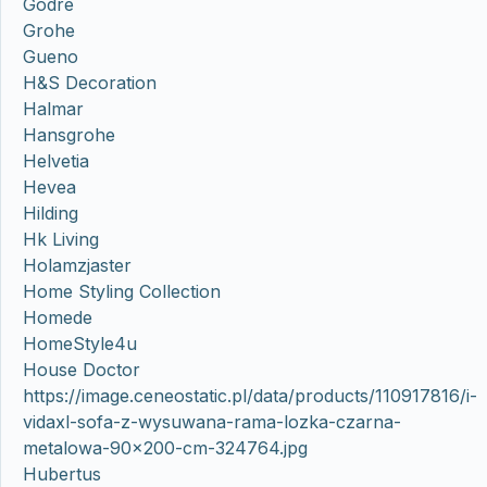
Godre
Grohe
Gueno
H&S Decoration
Halmar
Hansgrohe
Helvetia
Hevea
Hilding
Hk Living
Holamzjaster
Home Styling Collection
Homede
HomeStyle4u
House Doctor
https://image.ceneostatic.pl/data/products/110917816/i-
vidaxl-sofa-z-wysuwana-rama-lozka-czarna-
metalowa-90×200-cm-324764.jpg
Hubertus