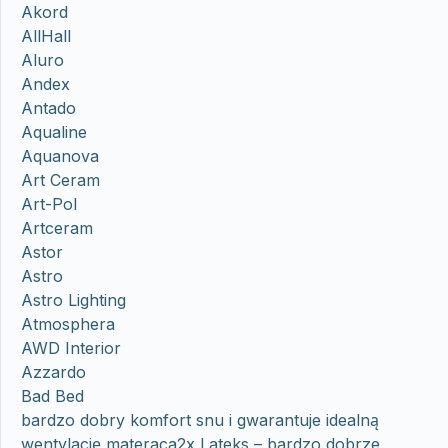
Akord
AllHall
Aluro
Andex
Antado
Aqualine
Aquanova
Art Ceram
Art-Pol
Artceram
Astor
Astro
Astro Lighting
Atmosphera
AWD Interior
Azzardo
Bad Bed
bardzo dobry komfort snu i gwarantuje idealną
wentylację materaca2x Lateks – bardzo dobrze