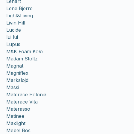
Lenart
Lene Bjerre
Light&Living
Livin Hill
Lucide
lui lui
Lupus
M&K Foam Koło
Madam Stoltz
Magnat
Magniflex
Markslojd
Massi
Materace Polonia
Materace Vita
Materasso
Matinee
Maxlight
Mebel Bos