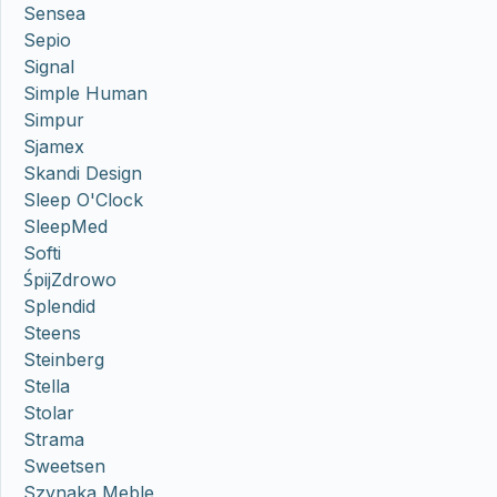
Sensea
Sepio
Signal
Simple Human
Simpur
Sjamex
Skandi Design
Sleep O'Clock
SleepMed
Softi
ŚpijZdrowo
Splendid
Steens
Steinberg
Stella
Stolar
Strama
Sweetsen
Szynaka Meble