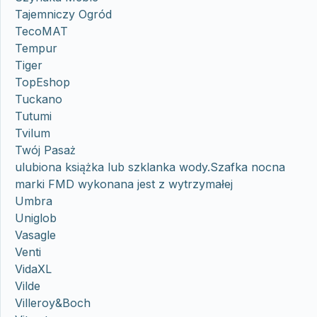
Tajemniczy Ogród
TecoMAT
Tempur
Tiger
TopEshop
Tuckano
Tutumi
Tvilum
Twój Pasaż
ulubiona książka lub szklanka wody.Szafka nocna
marki FMD wykonana jest z wytrzymałej
Umbra
Uniglob
Vasagle
Venti
VidaXL
Vilde
Villeroy&Boch