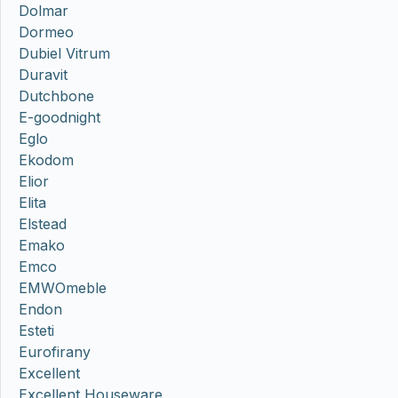
Dolmar
Dormeo
Dubiel Vitrum
Duravit
Dutchbone
E-goodnight
Eglo
Ekodom
Elior
Elita
Elstead
Emako
Emco
EMWOmeble
Endon
Esteti
Eurofirany
Excellent
Excellent Houseware