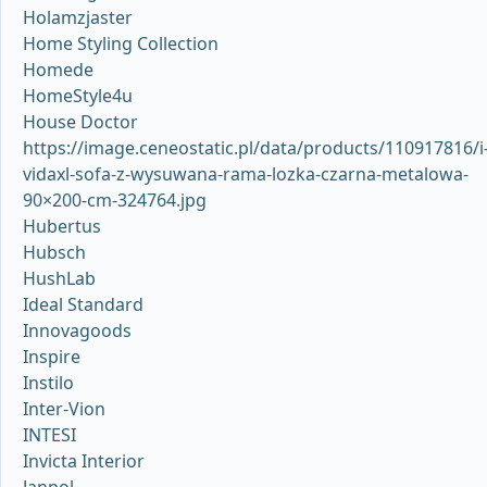
Holamzjaster
Home Styling Collection
Homede
HomeStyle4u
House Doctor
https://image.ceneostatic.pl/data/products/110917816/i
vidaxl-sofa-z-wysuwana-rama-lozka-czarna-metalowa-
90×200-cm-324764.jpg
Hubertus
Hubsch
HushLab
Ideal Standard
Innovagoods
Inspire
Instilo
Inter-Vion
INTESI
Invicta Interior