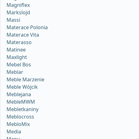
Magniflex
Markslojd
Massi
Materace Polonia
Materace Vita
Materasso
Matinee
Maxlight
Mebel Bos
Meblar
Meble Marzenie
Meble Wójcik
Meblejana
MebleMWM
Mebletkaniny
Meblocross
MebloMix
Media