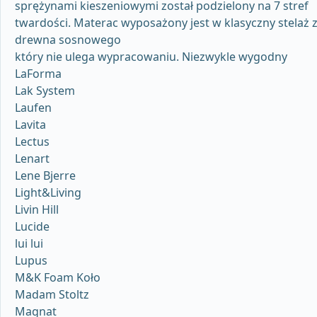
sprężynami kieszeniowymi został podzielony na 7 stref
twardości. Materac wyposażony jest w klasyczny stelaż 
drewna sosnowego
który nie ulega wypracowaniu. Niezwykle wygodny
LaForma
Lak System
Laufen
Lavita
Lectus
Lenart
Lene Bjerre
Light&Living
Livin Hill
Lucide
lui lui
Lupus
M&K Foam Koło
Madam Stoltz
Magnat