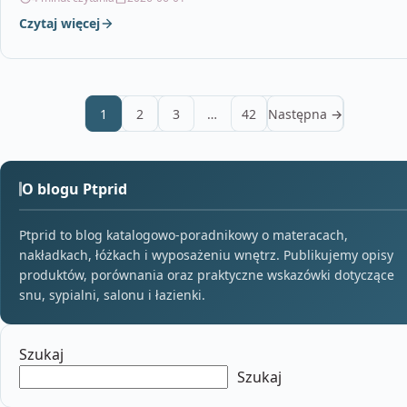
Czytaj więcej
1
2
3
…
42
Następna →
O blogu Ptprid
Ptprid to blog katalogowo-poradnikowy o materacach,
nakładkach, łóżkach i wyposażeniu wnętrz. Publikujemy opisy
produktów, porównania oraz praktyczne wskazówki dotyczące
snu, sypialni, salonu i łazienki.
Szukaj
Szukaj