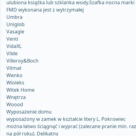
ulubiona książka lub szklanka wody.Szafka nocna marki
FMD wykonana jest z wytrzymałej
Umbra
Uniglob
Vasagle
Venti
VidaXL
Vilde
Villeroy&Boch
Vitmat
Wenko
Wioleks
Witek Home
Wnętrza
Woood
Wyposażenie domu
wyposażony w zamek w kształcie litery L. Pokrowiec
można łatwo ściągnąć i wyprać (zalecane pranie min. ra
na pół roku). Delikatny