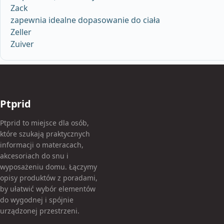
Zack
zapewnia idealne dopasowanie do ciała
Zeller
Zuiver
Ptprid
Ptprid to miejsce dla osób,
które szukają praktycznych
informacji o materacach,
akcesoriach do snu i
wyposażeniu domu. Łączymy
opisy produktów z poradami,
by ułatwić wybór elementów
do wygodnej i spójnie
urządzonej przestrzeni.