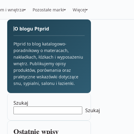
m i wnętrza
Pozostałe marki
Więcej
O blogu Ptprid
Ptprid to blog katalogowo-
poradnikowy o materacach,
nakładkach, łóżkach i wyposażeniu
wnętrz. Publikujemy opisy
produktów, porównania oraz
praktyczne wskazówki dotyczące
snu, sypialni, salonu i łazienki.
Szukaj
Szukaj
Ostatnie wpisy