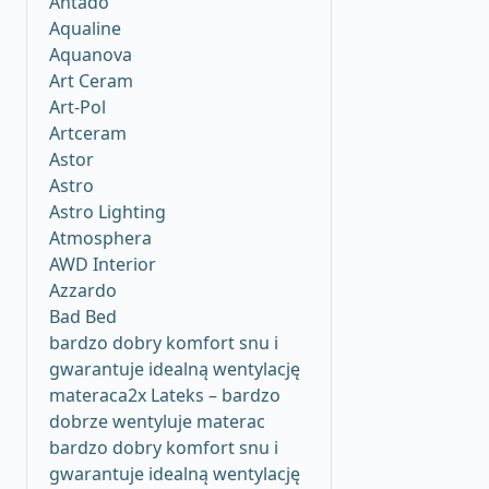
Antado
Aqualine
Aquanova
Art Ceram
Art-Pol
Artceram
Astor
Astro
Astro Lighting
Atmosphera
AWD Interior
Azzardo
Bad Bed
bardzo dobry komfort snu i
gwarantuje idealną wentylację
materaca2x Lateks – bardzo
dobrze wentyluje materac
bardzo dobry komfort snu i
gwarantuje idealną wentylację