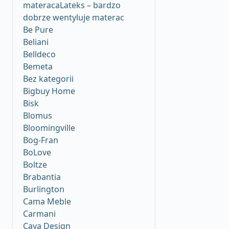
materacaLateks – bardzo
dobrze wentyluje materac
Be Pure
Beliani
Belldeco
Bemeta
Bez kategorii
Bigbuy Home
Bisk
Blomus
Bloomingville
Bog-Fran
BoLove
Boltze
Brabantia
Burlington
Cama Meble
Carmani
Caya Design