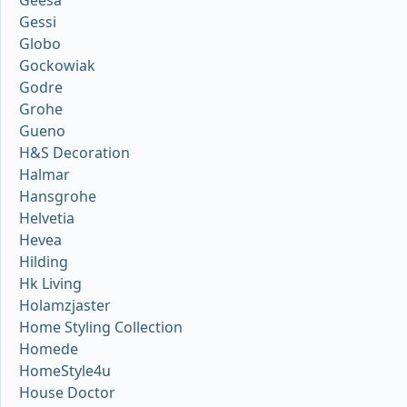
Gessi
Globo
Gockowiak
Godre
Grohe
Gueno
H&S Decoration
Halmar
Hansgrohe
Helvetia
Hevea
Hilding
Hk Living
Holamzjaster
Home Styling Collection
Homede
HomeStyle4u
House Doctor