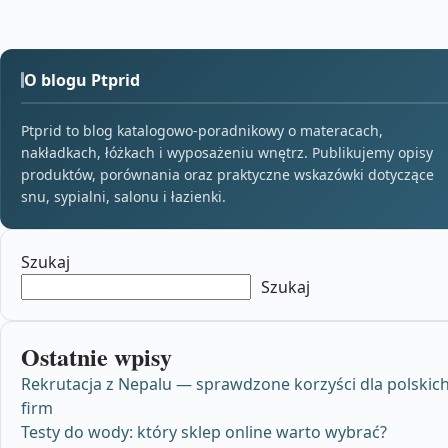
O blogu Ptprid
Ptprid to blog katalogowo-poradnikowy o materacach,
nakładkach, łóżkach i wyposażeniu wnętrz. Publikujemy opisy
produktów, porównania oraz praktyczne wskazówki dotyczące
snu, sypialni, salonu i łazienki.
Szukaj
Szukaj
Ostatnie wpisy
Rekrutacja z Nepalu — sprawdzone korzyści dla polskic
firm
Testy do wody: który sklep online warto wybrać?