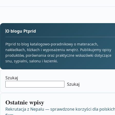
O blogu Ptprid
Ptprid to blog katalogowo-poradnikowy o materacach,
nakładkach, łóżkach i wyposażeniu wnętrz. Publikujemy opisy
produktów, porównania oraz praktyczne wskazówki dotyczące
snu, sypialni, salonu i łazienki.
Szukaj
Szukaj
Ostatnie wpisy
Rekrutacja z Nepalu — sprawdzone korzyści dla polskic