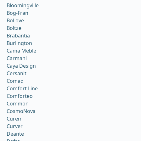
Bloomingville
Bog-Fran
BoLove
Boltze
Brabantia
Burlington
Cama Meble
Carmani
Caya Design
Cersanit
Comad
Comfort Line
Comforteo
Common
CosmoNova
Curem
Curver
Deante