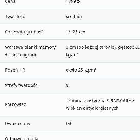
Cena
1799 zł
Twardość
średnia
Całkowita grubość
+/- 25 cm
Warstwa pianki memory
3 cm (po każdej stronie), gęstość 6
+ Thermograde
kg/m³
Rdzeń HR
około 25 kg/m³
Strefy twardości
9
Tkanina elastyczna SPIN&CARE z
Pokrowiec
włókien antyalergicznych
Dwustronny
tak
Odpowiedni dla