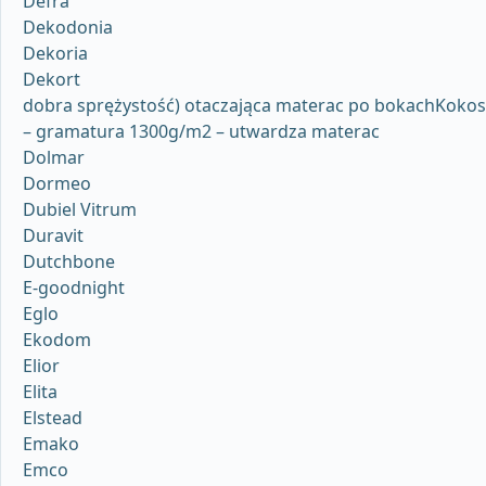
Defra
Dekodonia
Dekoria
Dekort
dobra sprężystość) otaczająca materac po bokachKokos
– gramatura 1300g/m2 – utwardza materac
Dolmar
Dormeo
Dubiel Vitrum
Duravit
Dutchbone
E-goodnight
Eglo
Ekodom
Elior
Elita
Elstead
Emako
Emco