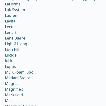
LaForma
Lak System
Laufen
Lavita
Lectus
Lenart
Lene Bjerre
Light&Living
Livin Hill
Lucide
lui lui
Lupus
M&K Foam Koło
Madam Stoltz
Magnat
Magniflex
Markslojd
Massi