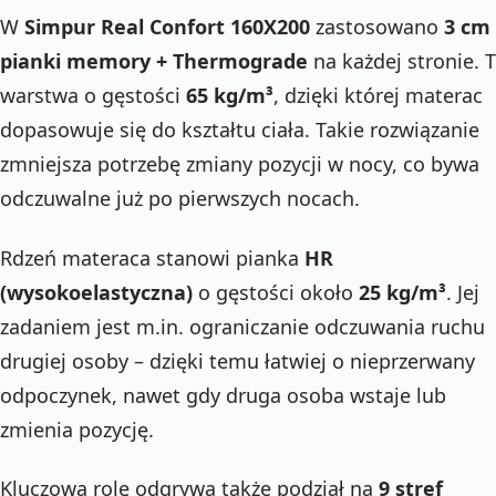
W
Simpur Real Confort 160X200
zastosowano
3 cm
pianki memory + Thermograde
na każdej stronie. 
warstwa o gęstości
65 kg/m³
, dzięki której materac
dopasowuje się do kształtu ciała. Takie rozwiązanie
zmniejsza potrzebę zmiany pozycji w nocy, co bywa
odczuwalne już po pierwszych nocach.
Rdzeń materaca stanowi pianka
HR
(wysokoelastyczna)
o gęstości około
25 kg/m³
. Jej
zadaniem jest m.in. ograniczanie odczuwania ruchu
drugiej osoby – dzięki temu łatwiej o nieprzerwany
odpoczynek, nawet gdy druga osoba wstaje lub
zmienia pozycję.
Kluczową rolę odgrywa także podział na
9 stref