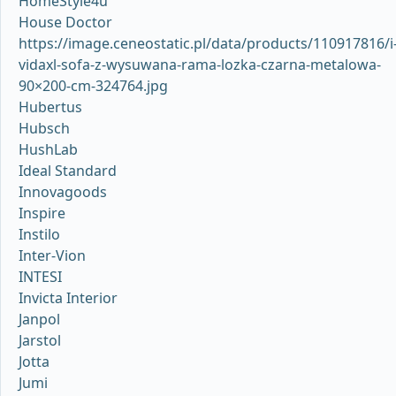
HomeStyle4u
House Doctor
https://image.ceneostatic.pl/data/products/110917816/i
vidaxl-sofa-z-wysuwana-rama-lozka-czarna-metalowa-
90×200-cm-324764.jpg
Hubertus
Hubsch
HushLab
Ideal Standard
Innovagoods
Inspire
Instilo
Inter-Vion
INTESI
Invicta Interior
Janpol
Jarstol
Jotta
Jumi