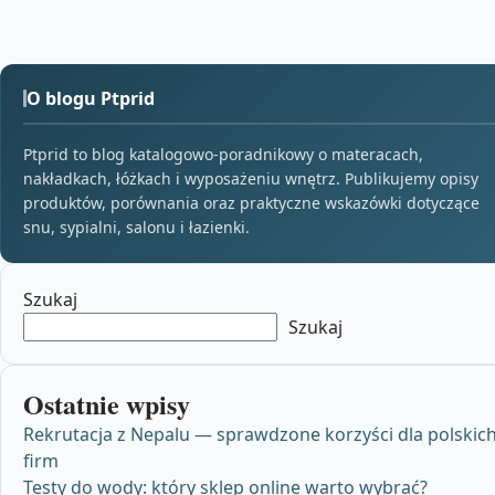
O blogu Ptprid
Ptprid to blog katalogowo-poradnikowy o materacach,
nakładkach, łóżkach i wyposażeniu wnętrz. Publikujemy opisy
produktów, porównania oraz praktyczne wskazówki dotyczące
snu, sypialni, salonu i łazienki.
Szukaj
Szukaj
Ostatnie wpisy
Rekrutacja z Nepalu — sprawdzone korzyści dla polskic
firm
Testy do wody: który sklep online warto wybrać?