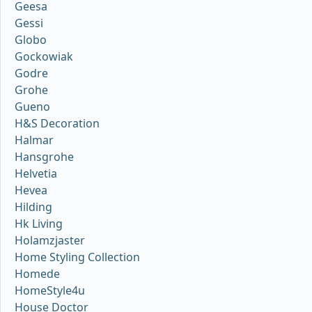
Geesa
Gessi
Globo
Gockowiak
Godre
Grohe
Gueno
H&S Decoration
Halmar
Hansgrohe
Helvetia
Hevea
Hilding
Hk Living
Holamzjaster
Home Styling Collection
Homede
HomeStyle4u
House Doctor