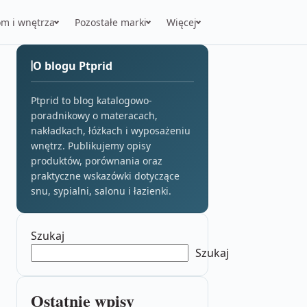
m i wnętrza
Pozostałe marki
Więcej
O blogu Ptprid
Ptprid to blog katalogowo-
poradnikowy o materacach,
nakładkach, łóżkach i wyposażeniu
wnętrz. Publikujemy opisy
produktów, porównania oraz
praktyczne wskazówki dotyczące
snu, sypialni, salonu i łazienki.
Szukaj
Szukaj
Ostatnie wpisy