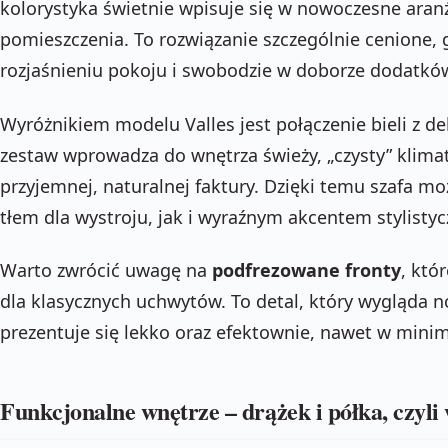
kolorystyka świetnie wpisuje się w nowoczesne aranża
pomieszczenia. To rozwiązanie szczególnie cenione, 
rozjaśnieniu pokoju i swobodzie w doborze dodatkó
Wyróżnikiem modelu Valles jest połączenie bieli z 
zestaw wprowadza do wnętrza świeży, „czysty” klima
przyjemnej, naturalnej faktury. Dzięki temu szafa m
tłem dla wystroju, jak i wyraźnym akcentem stylisty
Warto zwrócić uwagę na
podfrezowane fronty
, któ
dla klasycznych uchwytów. To detal, który wygląda n
prezentuje się lekko oraz efektownie, nawet w minim
Funkcjonalne wnętrze – drążek i półka, czyl