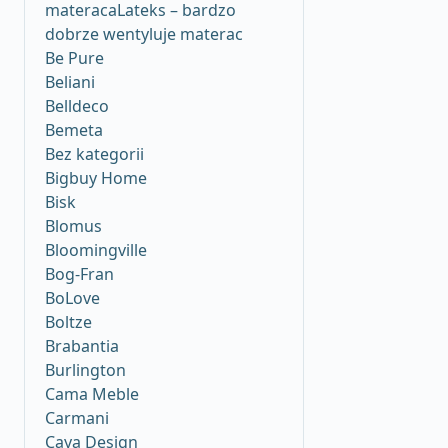
materacaLateks – bardzo
dobrze wentyluje materac
Be Pure
Beliani
Belldeco
Bemeta
Bez kategorii
Bigbuy Home
Bisk
Blomus
Bloomingville
Bog-Fran
BoLove
Boltze
Brabantia
Burlington
Cama Meble
Carmani
Caya Design