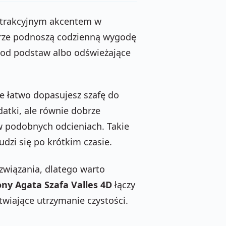
 atrakcyjnym akcentem w
ętrze podnoszą codzienną wygodę
e od podstaw albo odświeżające
e łatwo dopasujesz szafę do
atki, ale równie dobrze
 podobnych odcieniach. Takie
dzi się po krótkim czasie.
związania, dlatego warto
ony Agata Szafa Valles 4D
łączy
wiające utrzymanie czystości.