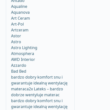
Antado
Aqualine
Aquanova
Art Ceram
Art-Pol
Artceram
Astor
Astro
Astro Lighting
Atmosphera
AWD Interior
Azzardo
Bad Bed
bardzo dobry komfort snu i
gwarantuje idealną wentylację
materaca2x Lateks – bardzo
dobrze wentyluje materac
bardzo dobry komfort snu i
gwarantuje idealną wentylację