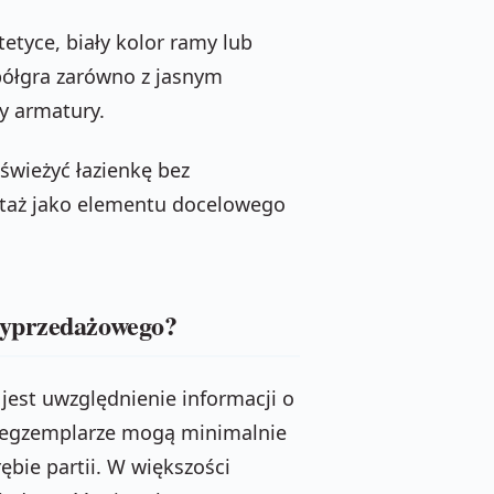
tetyce, biały kolor ramy lub
półgra zarówno z jasnym
zy armatury.
świeżyć łazienkę bez
taż jako elementu docelowego
wyprzedażowego?
est uwzględnienie informacji o
wa egzemplarze mogą minimalnie
bie partii. W większości