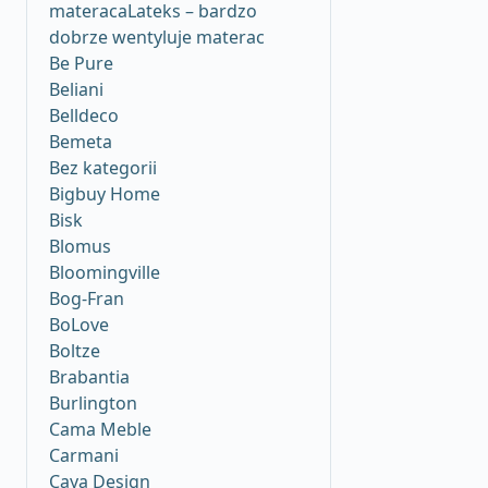
materacaLateks – bardzo
dobrze wentyluje materac
Be Pure
Beliani
Belldeco
Bemeta
Bez kategorii
Bigbuy Home
Bisk
Blomus
Bloomingville
Bog-Fran
BoLove
Boltze
Brabantia
Burlington
Cama Meble
Carmani
Caya Design