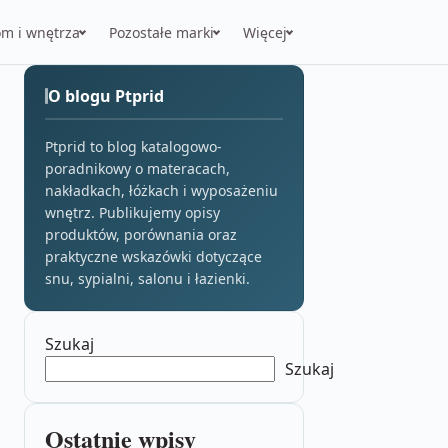
m i wnętrza
Pozostałe marki
Więcej
O blogu Ptprid
Ptprid to blog katalogowo-
poradnikowy o materacach,
nakładkach, łóżkach i wyposażeniu
wnętrz. Publikujemy opisy
produktów, porównania oraz
praktyczne wskazówki dotyczące
snu, sypialni, salonu i łazienki.
Szukaj
Szukaj
Ostatnie wpisy