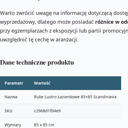
Warto zwrócić uwagę na informację dotyczącą dostęp
wyprzedażowy, dlatego może posiadać
różnice w odc
przy egzemplarzach z ekspozycji lub partii promocy
uwzględnić tę cechę w aranżacji.
Dane techniczne produktu
Parametr
Wartość
Nazwa
Ruke Lustro Łazienkowe 85×85 Scandinavia
SKU
c2968d1f04e9
Wymiary
85 x 85 cm