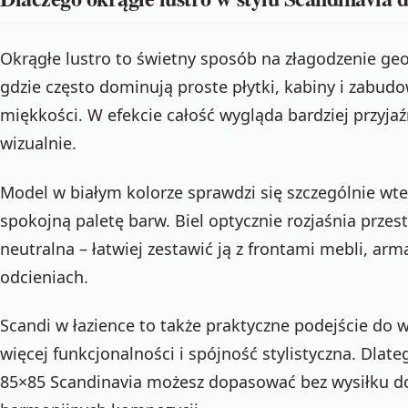
Okrągłe lustro to świetny sposób na złagodzenie geo
gdzie często dominują proste płytki, kabiny i zabud
miękkości. W efekcie całość wygląda bardziej przyjaźn
wizualnie.
Model w białym kolorze sprawdzi się szczególnie wte
spokojną paletę barw. Biel optycznie rozjaśnia przes
neutralna – łatwiej zestawić ją z frontami mebli, ar
odcieniach.
Scandi w łazience to także praktyczne podejście do 
więcej funkcjonalności i spójność stylistyczna. Dlat
85×85 Scandinavia możesz dopasować bez wysiłku d