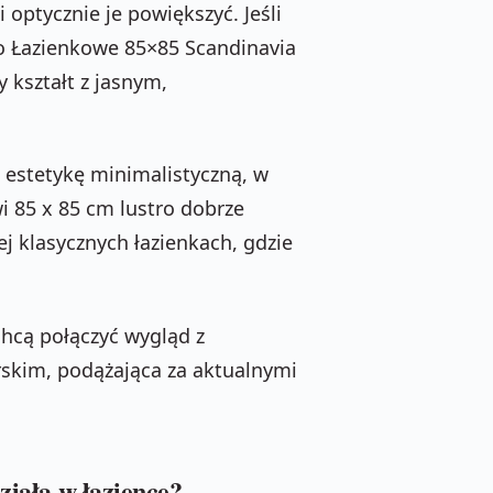
 optycznie je powiększyć. Jeśli
ro Łazienkowe 85×85 Scandinavia
 kształt z jasnym,
w estetykę minimalistyczną, w
wi 85 x 85 cm lustro dobrze
j klasycznych łazienkach, gdzie
chcą połączyć wygląd z
arskim, podążająca za aktualnymi
ziała w łazience?