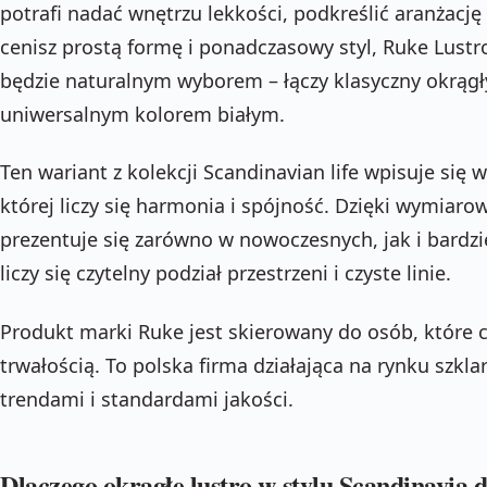
potrafi nadać wnętrzu lekkości, podkreślić aranżację i
cenisz prostą formę i ponadczasowy styl, Ruke Lust
będzie naturalnym wyborem – łączy klasyczny okrągły
uniwersalnym kolorem białym.
Ten wariant z kolekcji Scandinavian life wpisuje się 
której liczy się harmonia i spójność. Dzięki wymiaro
prezentuje się zarówno w nowoczesnych, jak i bardzie
liczy się czytelny podział przestrzeni i czyste linie.
Produkt marki Ruke jest skierowany do osób, które 
trwałością. To polska firma działająca na rynku szkl
trendami i standardami jakości.
Dlaczego okrągłe lustro w stylu Scandinavia d