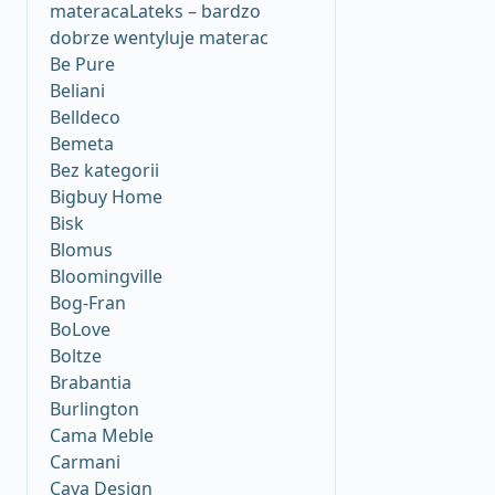
materacaLateks – bardzo
dobrze wentyluje materac
Be Pure
Beliani
Belldeco
Bemeta
Bez kategorii
Bigbuy Home
Bisk
Blomus
Bloomingville
Bog-Fran
BoLove
Boltze
Brabantia
Burlington
Cama Meble
Carmani
Caya Design