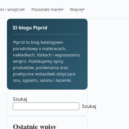
m i wnętrza
Pozostałe marki
Więcej
O blogu Ptprid
Ptprid to blog katalogowo-
poradnikowy o materacach,
nakładkach, łóżkach i wyposażeniu
wnętrz. Publikujemy opisy
produktów, porównania oraz
praktyczne wskazówki dotyczące
snu, sypialni, salonu i łazienki.
Szukaj
Szukaj
Ostatnie wpisy