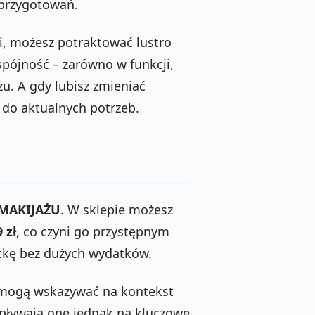
s przygotowań.
cji, możesz potraktować lustro
 spójność – zarówno w funkcji,
zu. A gdy lubisz zmieniać
 do aktualnych potrzeb.
 MAKIJAŻU
. W sklepie możesz
 zł
, co czyni go przystępnym
etkę bez dużych wydatków.
e mogą wskazywać na kontekst
wpływają one jednak na kluczowe