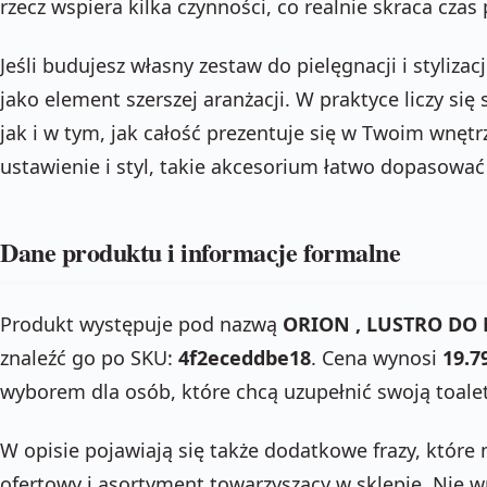
rzecz wspiera kilka czynności, co realnie skraca cza
Jeśli budujesz własny zestaw do pielęgnacji i styliza
jako element szerszej aranżacji. W praktyce liczy się
jak i w tym, jak całość prezentuje się w Twoim wnętr
ustawienie i styl, takie akcesorium łatwo dopasować
Dane produktu i informacje formalne
Produkt występuje pod nazwą
ORION , LUSTRO DO
znaleźć go po SKU:
4f2eceddbe18
. Cena wynosi
19.79
wyborem dla osób, które chcą uzupełnić swoją toal
W opisie pojawiają się także dodatkowe frazy, któr
ofertowy i asortyment towarzyszący w sklepie. Nie 