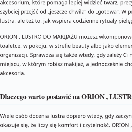
akcesorium, które pomaga lepiej widzieć twarz, prec
szybciej przejść od „jeszcze chwila” do „gotowa”. W pr
lustra, ale też to, jak wspiera codzienne rytuały piel
ORION , LUSTRO DO MAKIJAŻU możesz wkomponować 
toaletce, w pokoju, w strefie beauty albo jako elem
organizacji. Sprawdza się także wtedy, gdy zależy C
miejscu, w którym robisz makijaż, a jednocześnie c
akcesoria.
Dlaczego warto postawić na ORION , LU
Wiele osób docenia lustra dopiero wtedy, gdy zaczyna
okazuje się, że liczy się komfort i czytelność. ORI