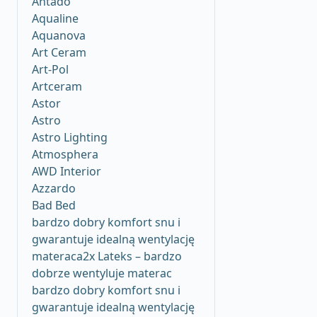
Antado
Aqualine
Aquanova
Art Ceram
Art-Pol
Artceram
Astor
Astro
Astro Lighting
Atmosphera
AWD Interior
Azzardo
Bad Bed
bardzo dobry komfort snu i
gwarantuje idealną wentylację
materaca2x Lateks – bardzo
dobrze wentyluje materac
bardzo dobry komfort snu i
gwarantuje idealną wentylację