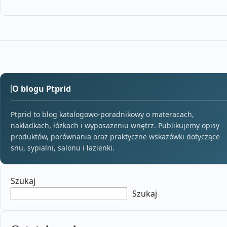
O blogu Ptprid
Ptprid to blog katalogowo-poradnikowy o materacach,
nakładkach, łóżkach i wyposażeniu wnętrz. Publikujemy opisy
produktów, porównania oraz praktyczne wskazówki dotyczące
snu, sypialni, salonu i łazienki.
Szukaj
Szukaj