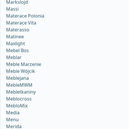
Markslojd
Massi
Materace Polonia
Materace Vita
Materasso
Matinee
Maxlight
Mebel Bos
Meblar
Meble Marzenie
Meble Wójcik
Meblejana
MebleMWM
Mebletkaniny
Meblocross
MebloMix
Media
Menu
Merida