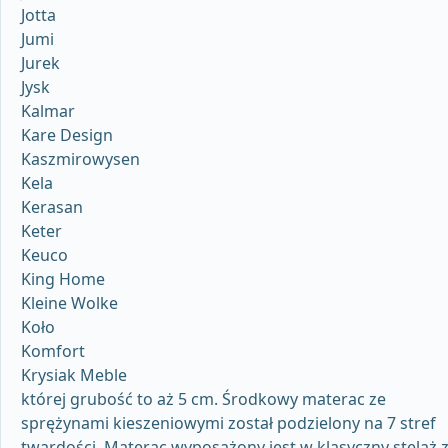
Jotta
Jumi
Jurek
Jysk
Kalmar
Kare Design
Kaszmirowysen
Kela
Kerasan
Keter
Keuco
King Home
Kleine Wolke
Koło
Komfort
Krysiak Meble
której grubość to aż 5 cm. Środkowy materac ze
sprężynami kieszeniowymi został podzielony na 7 stref
twardości. Materac wyposażony jest w klasyczny stelaż 