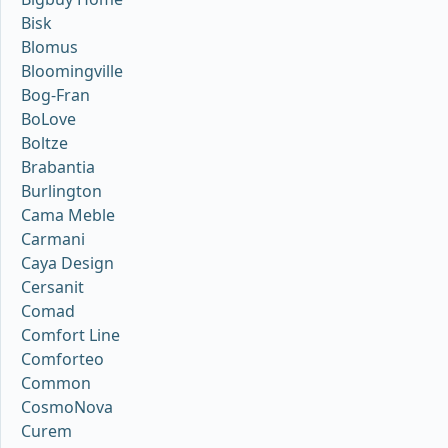
Bisk
Blomus
Bloomingville
Bog-Fran
BoLove
Boltze
Brabantia
Burlington
Cama Meble
Carmani
Caya Design
Cersanit
Comad
Comfort Line
Comforteo
Common
CosmoNova
Curem