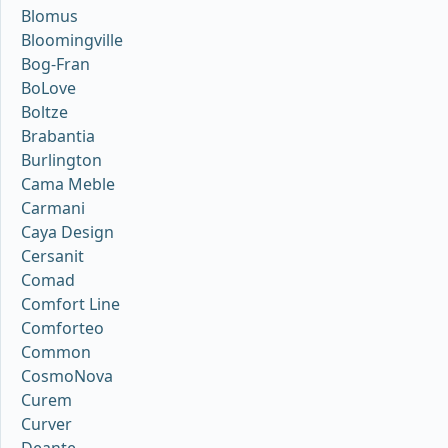
Blomus
Bloomingville
Bog-Fran
BoLove
Boltze
Brabantia
Burlington
Cama Meble
Carmani
Caya Design
Cersanit
Comad
Comfort Line
Comforteo
Common
CosmoNova
Curem
Curver
Deante