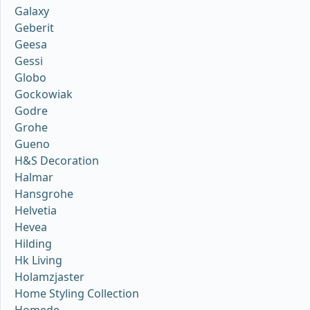
Galaxy
Geberit
Geesa
Gessi
Globo
Gockowiak
Godre
Grohe
Gueno
H&S Decoration
Halmar
Hansgrohe
Helvetia
Hevea
Hilding
Hk Living
Holamzjaster
Home Styling Collection
Homede