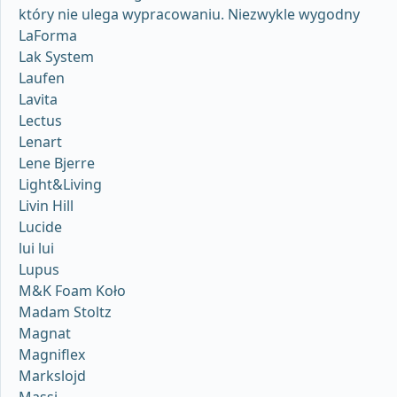
który nie ulega wypracowaniu. Niezwykle wygodny
LaForma
Lak System
Laufen
Lavita
Lectus
Lenart
Lene Bjerre
Light&Living
Livin Hill
Lucide
lui lui
Lupus
M&K Foam Koło
Madam Stoltz
Magnat
Magniflex
Markslojd
Massi