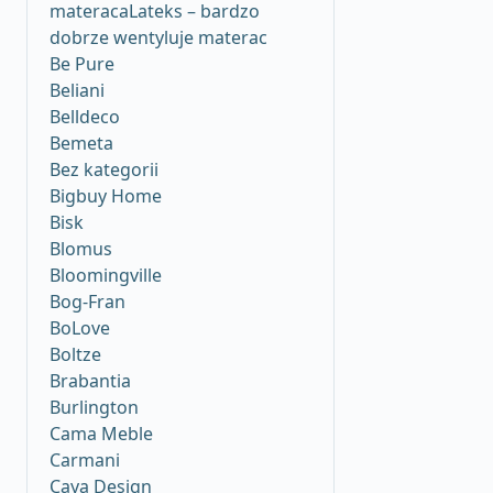
materacaLateks – bardzo
dobrze wentyluje materac
Be Pure
Beliani
Belldeco
Bemeta
Bez kategorii
Bigbuy Home
Bisk
Blomus
Bloomingville
Bog-Fran
BoLove
Boltze
Brabantia
Burlington
Cama Meble
Carmani
Caya Design