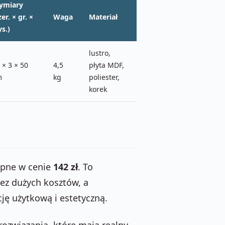
ymiary
zer. × gr. ×
Waga
Materiał
s.)
lustro,
 × 3 × 50
4,5
płyta MDF,
m
kg
poliester,
korek
ępne w cenie
142 zł
. To
bez dużych kosztów, a
ję użytkową i estetyczną.
ozwiązania, które mają realny