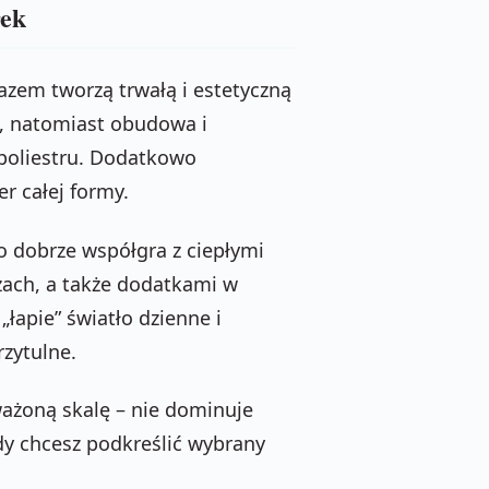
rek
azem tworzą trwałą i estetyczną
a, natomiast obudowa i
poliestru. Dodatkowo
r całej formy.
ro dobrze współgra z ciepłymi
ach, a także dodatkami w
„łapie” światło dzienne i
rzytulne.
ażoną skalę – nie dominuje
 gdy chcesz podkreślić wybrany