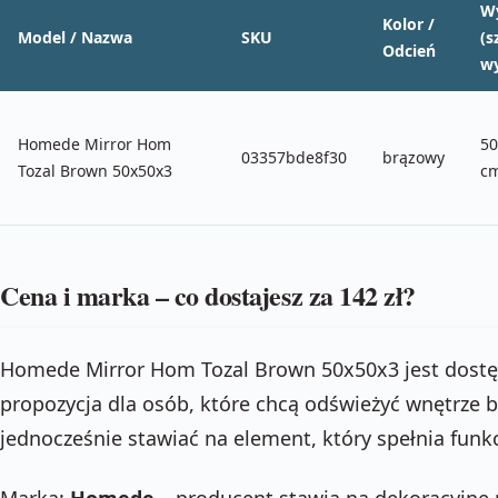
W
Kolor /
Model / Nazwa
SKU
(s
Odcień
wy
Homede Mirror Hom
50
03357bde8f30
brązowy
Tozal Brown 50x50x3
c
Cena i marka – co dostajesz za 142 zł?
Homede Mirror Hom Tozal Brown 50x50x3 jest dost
propozycja dla osób, które chcą odświeżyć wnętrze 
jednocześnie stawiać na element, który spełnia funkc
Marka:
Homede
– producent stawia na dekoracyjne r