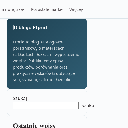
m i wnętrza
Pozostałe marki
Więcej
O blogu Ptprid
Ptprid to blog katalogowo-
poradnikowy o materacach,
nakładkach, łóżkach i wyposażeniu
wnętrz. Publikujemy opisy
produktów, porównania oraz
praktyczne wskazówki dotyczące
snu, sypialni, salonu i łazienki.
Szukaj
Szukaj
Ostatnie wpisy