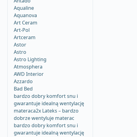
Antado
Aqualine
Aquanova
Art Ceram
Art-Pol
Artceram
Astor
Astro
Astro Lighting
Atmosphera
AWD Interior
Azzardo
Bad Bed
bardzo dobry komfort snu i
gwarantuje idealną wentylację
materaca2x Lateks – bardzo
dobrze wentyluje materac
bardzo dobry komfort snu i
gwarantuje idealną wentylację