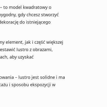
ą – to model kwadratowy o
 wygodny, gdy chcesz stworzyć
ekorację do istniejącego
y element, jak i część większej
estawić lustro z obrazami,
ach, aby uzyskać
wania – lustro jest solidne i ma
tażu i sposobu ekspozycji w