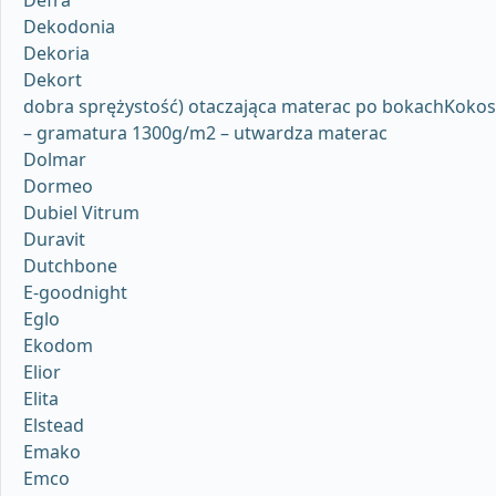
Defra
Dekodonia
Dekoria
Dekort
dobra sprężystość) otaczająca materac po bokachKokos
– gramatura 1300g/m2 – utwardza materac
Dolmar
Dormeo
Dubiel Vitrum
Duravit
Dutchbone
E-goodnight
Eglo
Ekodom
Elior
Elita
Elstead
Emako
Emco