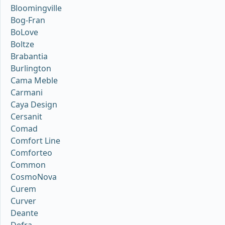
Bloomingville
Bog-Fran
BoLove
Boltze
Brabantia
Burlington
Cama Meble
Carmani
Caya Design
Cersanit
Comad
Comfort Line
Comforteo
Common
CosmoNova
Curem
Curver
Deante