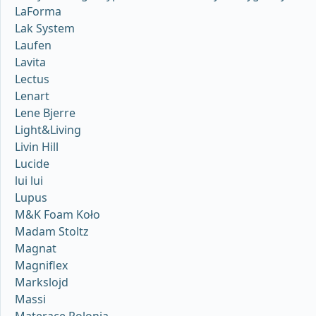
LaForma
Lak System
Laufen
Lavita
Lectus
Lenart
Lene Bjerre
Light&Living
Livin Hill
Lucide
lui lui
Lupus
M&K Foam Koło
Madam Stoltz
Magnat
Magniflex
Markslojd
Massi