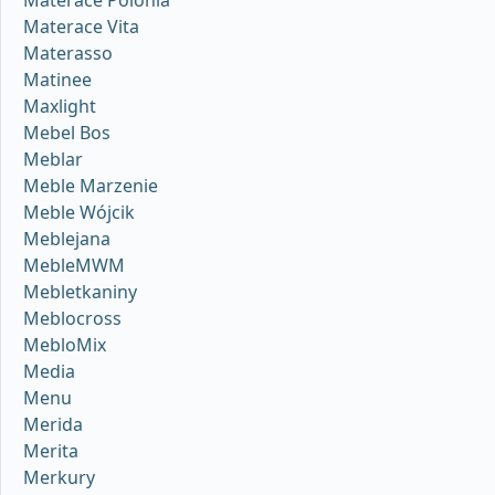
Materace Polonia
Materace Vita
Materasso
Matinee
Maxlight
Mebel Bos
Meblar
Meble Marzenie
Meble Wójcik
Meblejana
MebleMWM
Mebletkaniny
Meblocross
MebloMix
Media
Menu
Merida
Merita
Merkury