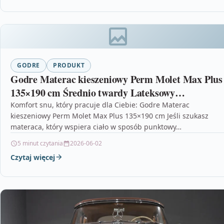
GODRE
PRODUKT
Godre Materac kieszeniowy Perm Molet Max Plus
135×190 cm Średnio twardy Lateksowy
dwustronny H2
Komfort snu, który pracuje dla Ciebie: Godre Materac
kieszeniowy Perm Molet Max Plus 135×190 cm Jeśli szukasz
materaca, który wspiera ciało w sposób punktowy…
5 minut czytania
2026-06-02
Czytaj więcej