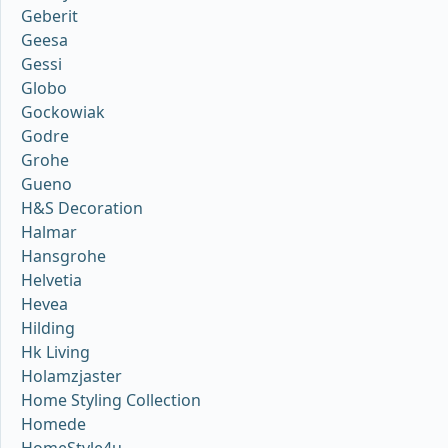
Geberit
Geesa
Gessi
Globo
Gockowiak
Godre
Grohe
Gueno
H&S Decoration
Halmar
Hansgrohe
Helvetia
Hevea
Hilding
Hk Living
Holamzjaster
Home Styling Collection
Homede