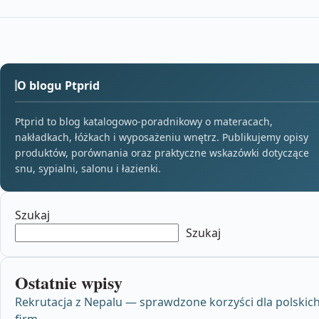
O blogu Ptprid
Ptprid to blog katalogowo-poradnikowy o materacach,
nakładkach, łóżkach i wyposażeniu wnętrz. Publikujemy opisy
produktów, porównania oraz praktyczne wskazówki dotyczące
snu, sypialni, salonu i łazienki.
Szukaj
Szukaj
Ostatnie wpisy
Rekrutacja z Nepalu — sprawdzone korzyści dla polskic