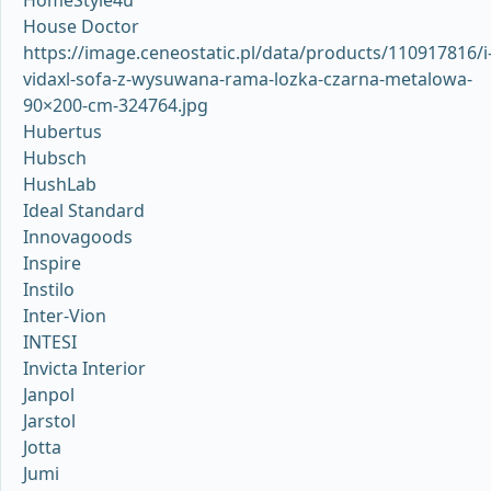
HomeStyle4u
House Doctor
https://image.ceneostatic.pl/data/products/110917816/i
vidaxl-sofa-z-wysuwana-rama-lozka-czarna-metalowa-
90×200-cm-324764.jpg
Hubertus
Hubsch
HushLab
Ideal Standard
Innovagoods
Inspire
Instilo
Inter-Vion
INTESI
Invicta Interior
Janpol
Jarstol
Jotta
Jumi