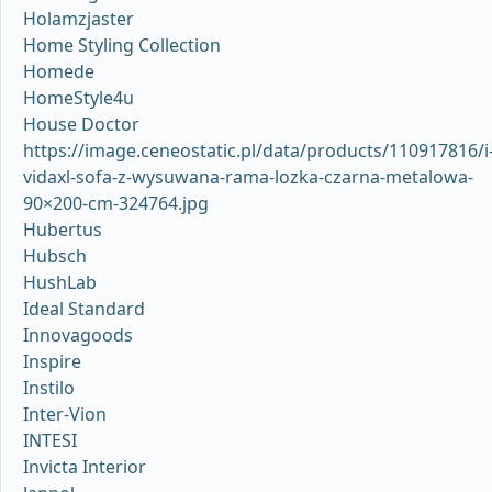
Holamzjaster
Home Styling Collection
Homede
HomeStyle4u
House Doctor
https://image.ceneostatic.pl/data/products/110917816/i
vidaxl-sofa-z-wysuwana-rama-lozka-czarna-metalowa-
90×200-cm-324764.jpg
Hubertus
Hubsch
HushLab
Ideal Standard
Innovagoods
Inspire
Instilo
Inter-Vion
INTESI
Invicta Interior