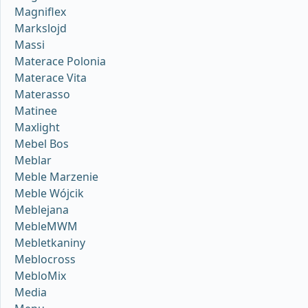
Magniflex
Markslojd
Massi
Materace Polonia
Materace Vita
Materasso
Matinee
Maxlight
Mebel Bos
Meblar
Meble Marzenie
Meble Wójcik
Meblejana
MebleMWM
Mebletkaniny
Meblocross
MebloMix
Media