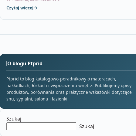
Czytaj więcej
O blogu Ptprid
Ptprid to blog katalogowo-poradnikowy o materacach,
nakładkach, łóżkach i wyposażeniu wnętrz. Publikujemy opisy
produktów, porównania oraz praktyczne wskazówki dotyczące
snu, sypialni, salonu i łazienki.
Szukaj
Szukaj