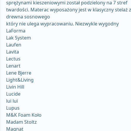
sprężynami kieszeniowymi został podzielony na 7 stref
twardości. Materac wyposażony jest w klasyczny stelaż 
drewna sosnowego
który nie ulega wypracowaniu. Niezwykle wygodny
LaForma
Lak System
Laufen
Lavita
Lectus
Lenart
Lene Bjerre
Light&Living
Livin Hill
Lucide
lui lui
Lupus
M&K Foam Koło
Madam Stoltz
Magnat