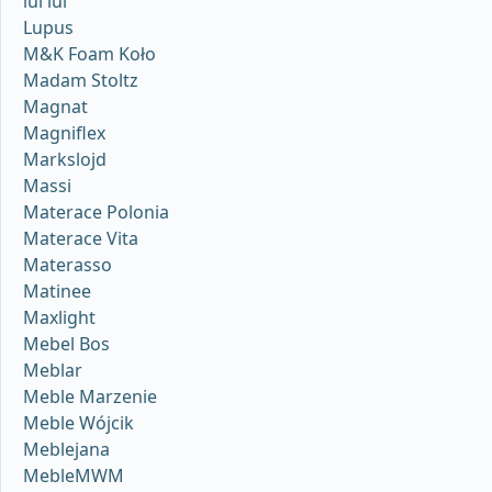
lui lui
Lupus
M&K Foam Koło
Madam Stoltz
Magnat
Magniflex
Markslojd
Massi
Materace Polonia
Materace Vita
Materasso
Matinee
Maxlight
Mebel Bos
Meblar
Meble Marzenie
Meble Wójcik
Meblejana
MebleMWM