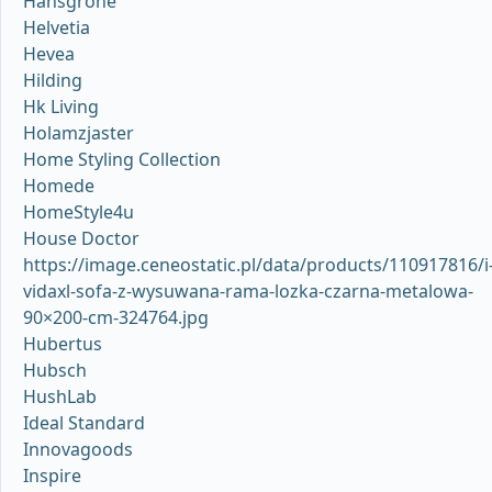
Hansgrohe
Helvetia
Hevea
Hilding
Hk Living
Holamzjaster
Home Styling Collection
Homede
HomeStyle4u
House Doctor
https://image.ceneostatic.pl/data/products/110917816/i
vidaxl-sofa-z-wysuwana-rama-lozka-czarna-metalowa-
90×200-cm-324764.jpg
Hubertus
Hubsch
HushLab
Ideal Standard
Innovagoods
Inspire