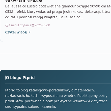
90×90 cm M-0538
BellaCasa.co Lustro podświetlane glamour okrągłe 90×90 cm M
0538 – efekt, który widać od progu Jeśli szukasz dekoracji, która
od razu podnosi rangę wnętrza, BellaCasa.co…
4 minut czytania
2026-05-31
Czytaj więcej
O blogu Ptprid
Ptprid to blog katalogowo-poradnikowy o materacach,
nakładkach, łóżkach i wyposażeniu wnętrz. Publikujemy opisy
produktów, porównania oraz praktyczne wskazówki dotyczące
snu, sypialni, salonu i łazienki.