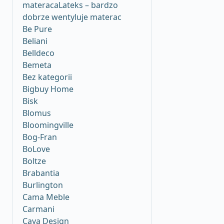
materacaLateks – bardzo
dobrze wentyluje materac
Be Pure
Beliani
Belldeco
Bemeta
Bez kategorii
Bigbuy Home
Bisk
Blomus
Bloomingville
Bog-Fran
BoLove
Boltze
Brabantia
Burlington
Cama Meble
Carmani
Caya Design