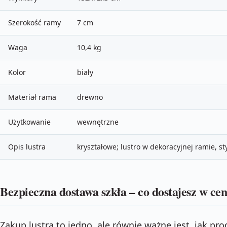
Szerokość ramy
7 cm
Waga
10,4 kg
Kolor
biały
Materiał rama
drewno
Użytkowanie
wewnętrzne
Opis lustra
kryształowe; lustro w dekoracyjnej ramie, st
Bezpieczna dostawa szkła – co dostajesz w cen
Zakup lustra to jedno, ale równie ważne jest, jak pr