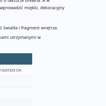
i o fakturze drewna. A w
 wprowadzić miękki, dekoracyjny
ć światła i fragment wnętrza.
tkami utrzymanymi w
e 132X72X3 Cm