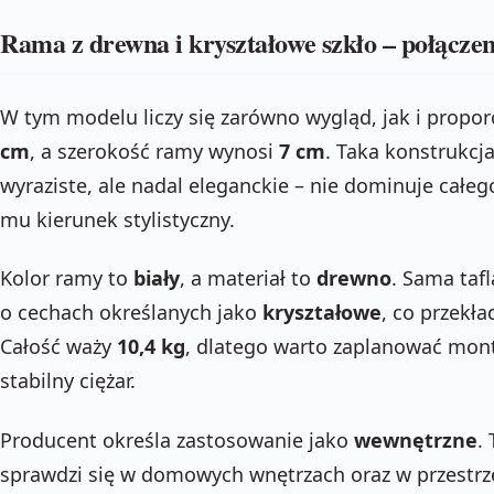
Rama z drewna i kryształowe szkło – połączeni
W tym modelu liczy się zarówno wygląd, jak i propor
cm
, a szerokość ramy wynosi
7 cm
. Taka konstrukcja
wyraziste, ale nadal eleganckie – nie dominuje całeg
mu kierunek stylistyczny.
Kolor ramy to
biały
, a materiał to
drewno
. Sama tafl
o cechach określanych jako
kryształowe
, co przekła
Całość waży
10,4 kg
, dlatego warto zaplanować mont
stabilny ciężar.
Producent określa zastosowanie jako
wewnętrzne
.
sprawdzi się w domowych wnętrzach oraz w przestrze