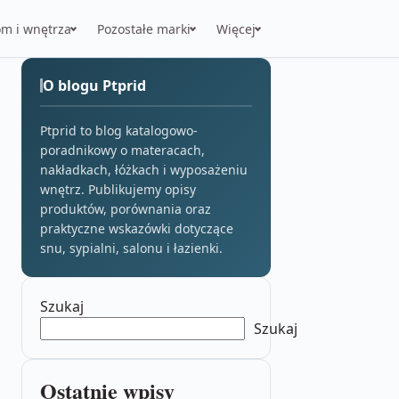
m i wnętrza
Pozostałe marki
Więcej
O blogu Ptprid
Ptprid to blog katalogowo-
poradnikowy o materacach,
nakładkach, łóżkach i wyposażeniu
wnętrz. Publikujemy opisy
produktów, porównania oraz
praktyczne wskazówki dotyczące
snu, sypialni, salonu i łazienki.
Szukaj
Szukaj
Ostatnie wpisy