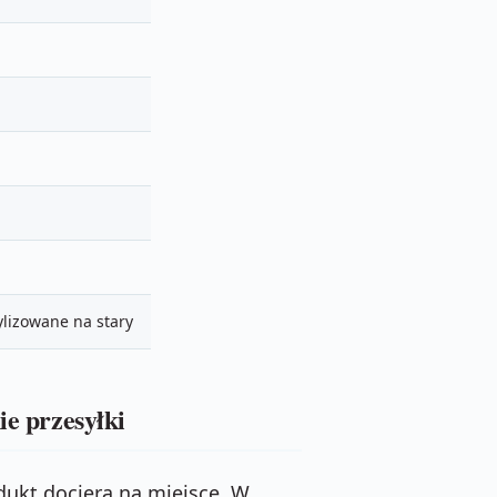
ylizowane na stary
ie przesyłki
odukt dociera na miejsce. W