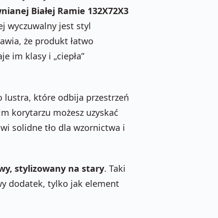
nianej Białej Ramie 132X72X3
ej wyczuwalny jest styl
rawia, że produkt łatwo
 im klasy i „ciepła”
lustra, które odbija przestrzeń
kim korytarzu możesz uzyskać
i solidne tło dla wzornictwa i
wy, stylizowany na stary
. Taki
wy dodatek, tylko jak element