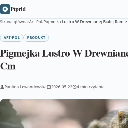
Ptprid
Strona główna
/
Art-Pol
/
Pigmejka Lustro W Drewnianej Białej Rami
ART-POL
PRODUKT
Pigmejka Lustro W Drewniane
Cm
Paulina Lewandowska
2026-05-22
4 min czytania