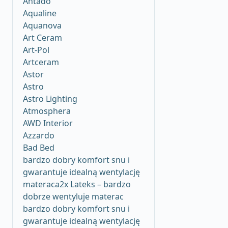
Antado
Aqualine
Aquanova
Art Ceram
Art-Pol
Artceram
Astor
Astro
Astro Lighting
Atmosphera
AWD Interior
Azzardo
Bad Bed
bardzo dobry komfort snu i
gwarantuje idealną wentylację
materaca2x Lateks – bardzo
dobrze wentyluje materac
bardzo dobry komfort snu i
gwarantuje idealną wentylację