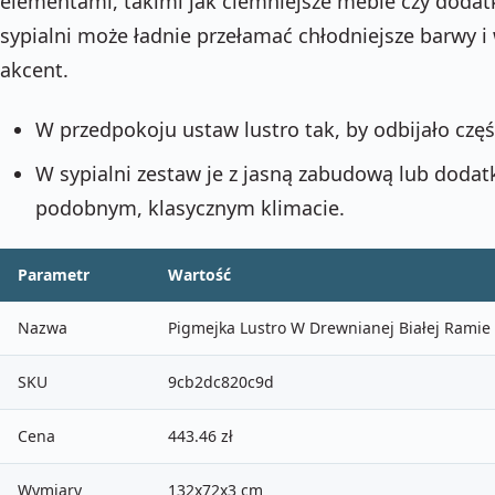
elementami, takimi jak ciemniejsze meble czy dodatk
sypialni może ładnie przełamać chłodniejsze barwy i
akcent.
W przedpokoju ustaw lustro tak, by odbijało częś
W sypialni zestaw je z jasną zabudową lub doda
podobnym, klasycznym klimacie.
Parametr
Wartość
Nazwa
Pigmejka Lustro W Drewnianej Białej Rami
SKU
9cb2dc820c9d
Cena
443.46 zł
Wymiary
132x72x3 cm