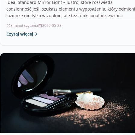
Ideal Standard Mirror Light – lustro, które rozświetla
codzienność Jeśli szukasz elementu wyposażenia, który odmien
łazienkę nie tylko wizualnie, ale też funkcjonalnie, zwróć
uwagę…
3 minut czytania
2026-05-23
Czytaj więcej