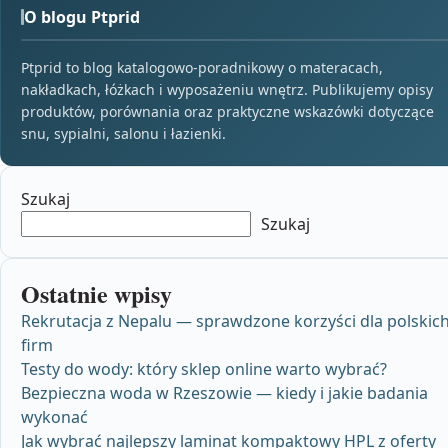
O blogu Ptprid
Ptprid to blog katalogowo-poradnikowy o materacach,
nakładkach, łóżkach i wyposażeniu wnętrz. Publikujemy opisy
produktów, porównania oraz praktyczne wskazówki dotyczące
snu, sypialni, salonu i łazienki.
Szukaj
Szukaj
Ostatnie wpisy
Rekrutacja z Nepalu — sprawdzone korzyści dla polskic
firm
Testy do wody: który sklep online warto wybrać?
Bezpieczna woda w Rzeszowie — kiedy i jakie badania
wykonać
Jak wybrać najlepszy laminat kompaktowy HPL z oferty