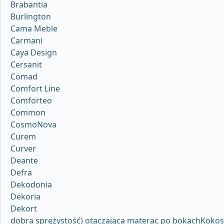
Brabantia
Burlington
Cama Meble
Carmani
Caya Design
Cersanit
Comad
Comfort Line
Comforteo
Common
CosmoNova
Curem
Curver
Deante
Defra
Dekodonia
Dekoria
Dekort
dobra sprężystość) otaczająca materac po bokachKokos