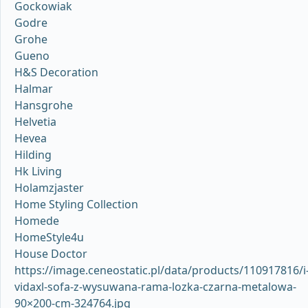
Gockowiak
Godre
Grohe
Gueno
H&S Decoration
Halmar
Hansgrohe
Helvetia
Hevea
Hilding
Hk Living
Holamzjaster
Home Styling Collection
Homede
HomeStyle4u
House Doctor
https://image.ceneostatic.pl/data/products/110917816/i
vidaxl-sofa-z-wysuwana-rama-lozka-czarna-metalowa-
90×200-cm-324764.jpg