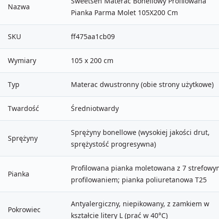
Sweetsen Materac Bonellowy Profilowana
Nazwa
Pianka Parma Molet 105X200 Cm
SKU
ff475aa1cb09
Wymiary
105 x 200 cm
Typ
Materac dwustronny (obie strony użytkowe)
Twardość
Średniotwardy
Sprężyny bonellowe (wysokiej jakości drut,
Sprężyny
sprężystość progresywna)
Profilowana pianka moletowana z 7 strefowy
Pianka
profilowaniem; pianka poliuretanowa T25
Antyalergiczny, niepikowany, z zamkiem w
Pokrowiec
kształcie litery L (prać w 40°C)