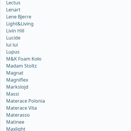
Lectus
Lenart
Lene Bjerre
Light&Living
Livin Hill
Lucide
lui lui
Lupus
M&K Foam Koło
Madam Stoltz
Magnat
Magniflex
Markslojd
Massi
Materace Polonia
Materace Vita
Materasso
Matinee
Maxlight