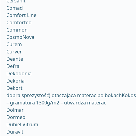
Cersanit
Comad
Comfort Line
Comforteo
Common
CosmoNova
Curem
Curver
Deante
Defra
Dekodonia
Dekoria
Dekort
dobra sprężystość) otaczająca materac po bokachKokos
– gramatura 1300g/m2 – utwardza materac
Dolmar
Dormeo
Dubiel Vitrum
Duravit