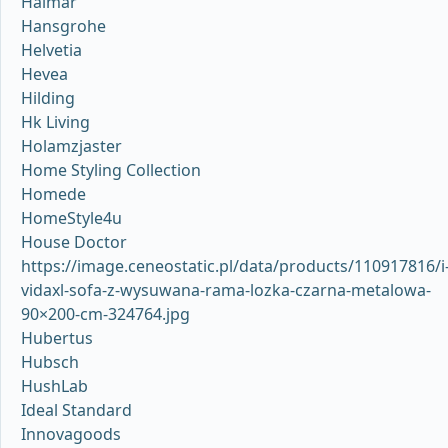
Halmar
Hansgrohe
Helvetia
Hevea
Hilding
Hk Living
Holamzjaster
Home Styling Collection
Homede
HomeStyle4u
House Doctor
https://image.ceneostatic.pl/data/products/110917816/i
vidaxl-sofa-z-wysuwana-rama-lozka-czarna-metalowa-
90×200-cm-324764.jpg
Hubertus
Hubsch
HushLab
Ideal Standard
Innovagoods