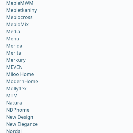
MebleMWM
Mebletkaniny
Meblocross
MebloMix
Media
Menu
Merida
Merita
Merkury
MEVEN
Miloo Home
ModernHome
Mollyflex
MTM
Natura
NDPhome
New Design
New Elegance
Nordal