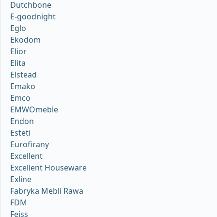
Dutchbone
E-goodnight
Eglo
Ekodom
Elior
Elita
Elstead
Emako
Emco
EMWOmeble
Endon
Esteti
Eurofirany
Excellent
Excellent Houseware
Exline
Fabryka Mebli Rawa
FDM
Feiss