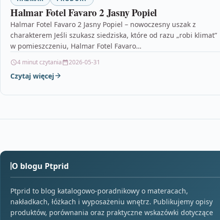
Halmar Fotel Favaro 2 Jasny Popiel
Halmar Fotel Favaro 2 Jasny Popiel – nowoczesny uszak z
charakterem Jeśli szukasz siedziska, które od razu „robi klimat”
w pomieszczeniu, Halmar Fotel Favaro…
4 minut czytania
2026-05-31
Czytaj więcej
O blogu Ptprid
Ptprid to blog katalogowo-poradnikowy o materacach,
nakładkach, łóżkach i wyposażeniu wnętrz. Publikujemy opisy
produktów, porównania oraz praktyczne wskazówki dotyczące