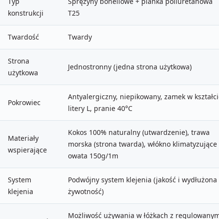
Typ
Sprężyny bonellowe + pianka poliuretanowa
konstrukcji
T25
Twardość
Twardy
Strona
Jednostronny (jedna strona użytkowa)
użytkowa
Antyalergiczny, niepikowany, zamek w kształc
Pokrowiec
litery L, pranie 40°C
Kokos 100% naturalny (utwardzenie), trawa
Materiały
morska (strona twarda), włókno klimatyzujące
wspierające
owata 150g/1m
System
Podwójny system klejenia (jakość i wydłużona
klejenia
żywotność)
Możliwość używania w łóżkach z regulowany