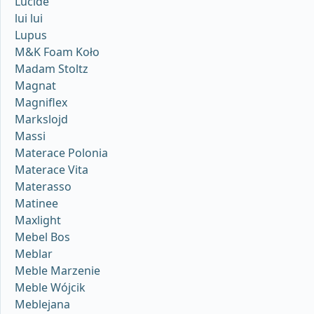
Lucide
lui lui
Lupus
M&K Foam Koło
Madam Stoltz
Magnat
Magniflex
Markslojd
Massi
Materace Polonia
Materace Vita
Materasso
Matinee
Maxlight
Mebel Bos
Meblar
Meble Marzenie
Meble Wójcik
Meblejana