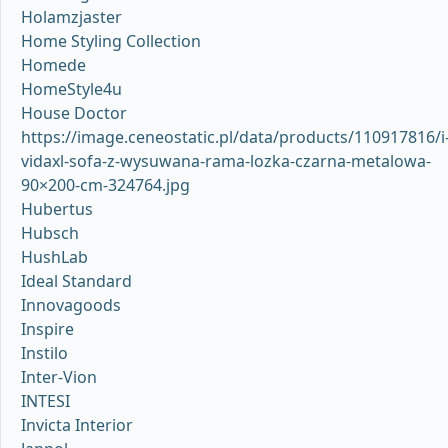
Holamzjaster
Home Styling Collection
Homede
HomeStyle4u
House Doctor
https://image.ceneostatic.pl/data/products/110917816/i
vidaxl-sofa-z-wysuwana-rama-lozka-czarna-metalowa-
90×200-cm-324764.jpg
Hubertus
Hubsch
HushLab
Ideal Standard
Innovagoods
Inspire
Instilo
Inter-Vion
INTESI
Invicta Interior