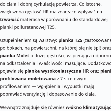
do ciała i dobrą cyrkulację powietrza. Co istotne,
zwiększona gęstość HR ma znacząco wpływać na
trwałość
materaca w porównaniu do standardowej
pianki poliuretanowej T25.
Uzupełnieniem są warstwy:
pianka T25
(zastosowan
po bokach, na powierzchni, na której się nie śpi) ora
pianka Molet
o dużej gęstości, wspierająca odporn
na odkształcenia i właściwości masujące. Dodatkow
pojawia się
pianka wysokoelastyczna HR
oraz
pian
profilowana moletowana
z 7-strefowym
profilowaniem — wgłębienia i wypustki mają
poprawiać wentylację i dopasowanie do ciała.
Wewnątrz znajduje się również
włókno klimatyzują