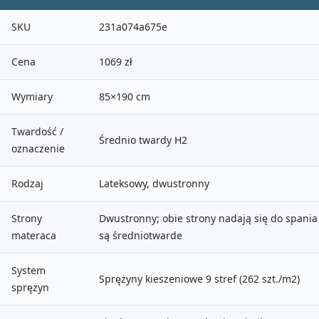
SKU
231a074a675e
Cena
1069 zł
Wymiary
85×190 cm
Twardość /
Średnio twardy H2
oznaczenie
Rodzaj
Lateksowy, dwustronny
Strony
Dwustronny; obie strony nadają się do spania 
materaca
są średniotwarde
System
Sprężyny kieszeniowe 9 stref (262 szt./m2)
sprężyn