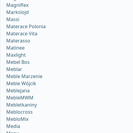
Magniflex
Markslojd
Massi
Materace Polonia
Materace Vita
Materasso
Matinee
Maxlight
Mebel Bos
Meblar
Meble Marzenie
Meble Wójcik
Meblejana
MebleMWM
Mebletkaniny
Meblocross
MebloMix
Media