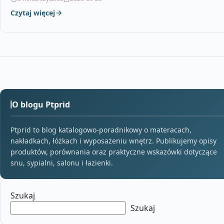
Czytaj więcej
O blogu Ptprid
Ptprid to blog katalogowo-poradnikowy o materacach,
nakładkach, łóżkach i wyposażeniu wnętrz. Publikujemy opisy
produktów, porównania oraz praktyczne wskazówki dotyczące
snu, sypialni, salonu i łazienki.
Szukaj
Szukaj