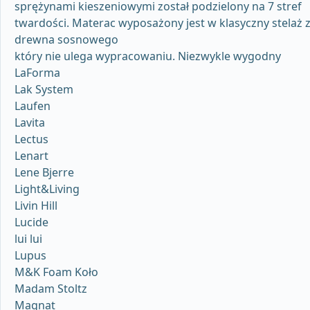
sprężynami kieszeniowymi został podzielony na 7 stref
twardości. Materac wyposażony jest w klasyczny stelaż 
drewna sosnowego
który nie ulega wypracowaniu. Niezwykle wygodny
LaForma
Lak System
Laufen
Lavita
Lectus
Lenart
Lene Bjerre
Light&Living
Livin Hill
Lucide
lui lui
Lupus
M&K Foam Koło
Madam Stoltz
Magnat