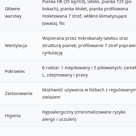
Pianka HR (35 kg/m3), lateks, pianka T25 (po
Główne
bokach), pianka Molet, pianka profilowana
warstwy
moletowana 7 stref, włókno klimatyzujące
(owata), filc
Wspierana przez mikrokanały lateksu oraz
Wentylacja
strukturę pianek; profilowanie 7 stref popraw
cyrkulację
6 rodzai: 1 niepikowany i 5 pikowanych; zame
Pokrowiec
L, zdejmowany i prany
Możliwość używania w łóżkach z regulowany
Zastosowanie
stelażem
Hypoalergiczny (zminimalizowane ryzyko
Higiena
alergii i uczuleń)