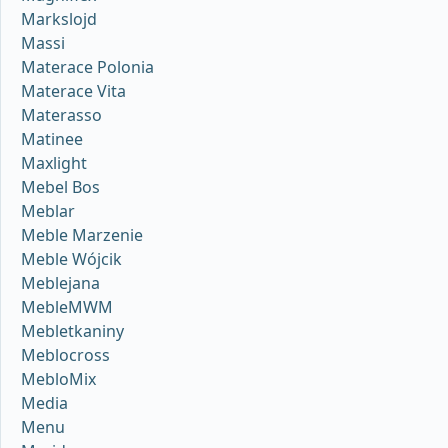
Markslojd
Massi
Materace Polonia
Materace Vita
Materasso
Matinee
Maxlight
Mebel Bos
Meblar
Meble Marzenie
Meble Wójcik
Meblejana
MebleMWM
Mebletkaniny
Meblocross
MebloMix
Media
Menu