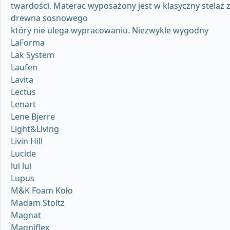
twardości. Materac wyposażony jest w klasyczny stelaż 
drewna sosnowego
który nie ulega wypracowaniu. Niezwykle wygodny
LaForma
Lak System
Laufen
Lavita
Lectus
Lenart
Lene Bjerre
Light&Living
Livin Hill
Lucide
lui lui
Lupus
M&K Foam Koło
Madam Stoltz
Magnat
Magniflex