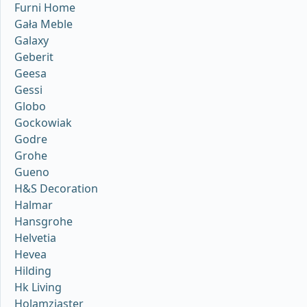
Furni Home
Gała Meble
Galaxy
Geberit
Geesa
Gessi
Globo
Gockowiak
Godre
Grohe
Gueno
H&S Decoration
Halmar
Hansgrohe
Helvetia
Hevea
Hilding
Hk Living
Holamzjaster