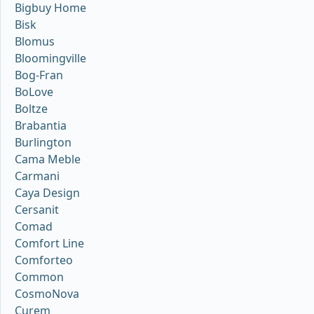
Bigbuy Home
Bisk
Blomus
Bloomingville
Bog-Fran
BoLove
Boltze
Brabantia
Burlington
Cama Meble
Carmani
Caya Design
Cersanit
Comad
Comfort Line
Comforteo
Common
CosmoNova
Curem