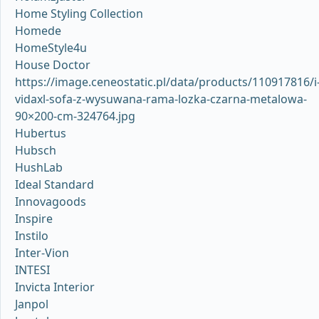
Home Styling Collection
Homede
HomeStyle4u
House Doctor
https://image.ceneostatic.pl/data/products/110917816/i
vidaxl-sofa-z-wysuwana-rama-lozka-czarna-metalowa-
90×200-cm-324764.jpg
Hubertus
Hubsch
HushLab
Ideal Standard
Innovagoods
Inspire
Instilo
Inter-Vion
INTESI
Invicta Interior
Janpol