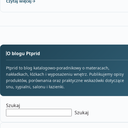
Czytaj więcej
O blogu Ptprid
Ptprid to blog katalogowo-poradnikowy o materacach,
nakładkach, łóżkach i wyposażeniu wnętrz. Publikujemy opisy
produktów, porównania oraz praktyczne wskazówki dotyczące
snu, sypialni, salonu i łazienki.
Szukaj
Szukaj