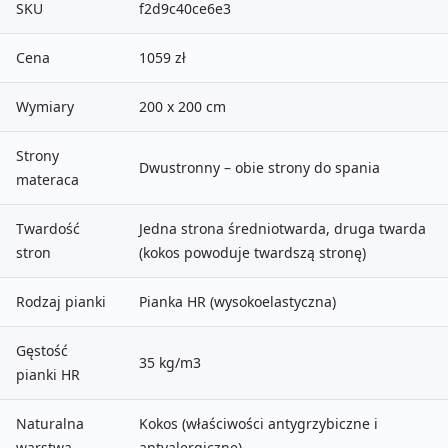
SKU
f2d9c40ce6e3
Cena
1059 zł
Wymiary
200 x 200 cm
Strony
Dwustronny – obie strony do spania
materaca
Twardość
Jedna strona średniotwarda, druga twarda
stron
(kokos powoduje twardszą stronę)
Rodzaj pianki
Pianka HR (wysokoelastyczna)
Gęstość
35 kg/m3
pianki HR
Naturalna
Kokos (właściwości antygrzybiczne i
warstwa
antyalergiczne)