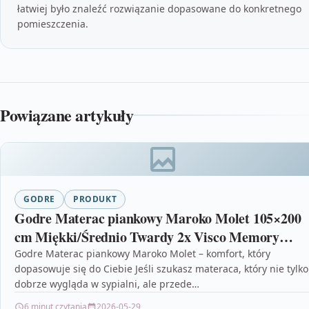
łatwiej było znaleźć rozwiązanie dopasowane do konkretnego
pomieszczenia.
Powiązane artykuły
GODRE
PRODUKT
Godre Materac piankowy Maroko Molet 105×200
cm Miękki/Średnio Twardy 2x Visco Memory
H1/H2
Godre Materac piankowy Maroko Molet – komfort, który
dopasowuje się do Ciebie Jeśli szukasz materaca, który nie tylko
dobrze wygląda w sypialni, ale przede…
6 minut czytania
2026-05-29