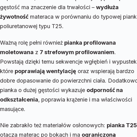
gęstość ma znaczenie dla trwałości –
wydłuża
żywotność
materaca w porównaniu do typowej piank
poliuretanowej typu T25.
Ważną rolę pełni również
pianka profilowana
moletowana
z
7 strefowym profilowaniem
.
Powstają dzięki temu sekwencje wgłębień i wypustek
które
poprawiają wentylację
oraz wspierają bardzo
dobre dopasowanie do powierzchni ciała. Dodatkow
pianka o dużej gęstości wykazuje
odporność na
odkształcenia
, poprawia krążenie i ma właściwości
masujące.
Nie zabrakło też materiałów osłonowych:
pianka T25
otacza materac po bokach i ma
ograniczoną