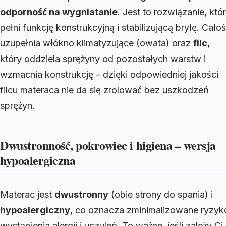
odporność na wygniatanie
. Jest to rozwiązanie, któ
pełni funkcję konstrukcyjną i stabilizującą bryłę. Cało
uzupełnia włókno klimatyzujące (owata) oraz
filc
,
który oddziela sprężyny od pozostałych warstw i
wzmacnia konstrukcję – dzięki odpowiedniej jakości
filcu materaca nie da się zrolować bez uszkodzeń
sprężyn.
Dwustronność, pokrowiec i higiena – wersja
hypoalergiczna
Materac jest
dwustronny
(obie strony do spania) i
hypoalergiczny
, co oznacza zminimalizowane ryzyk
wystąpienia alergii i uczuleń. To ważne, jeśli zależy Ci