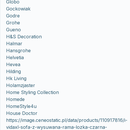
Globo
Gockowiak
Godre
Grohe
Gueno
H&S Decoration
Halmar
Hansgrohe
Helvetia
Hevea
Hilding
Hk Living
Holamzjaster
Home Styling Collection
Homede
HomeStyle4u
House Doctor
https://image.ceneostatic.pl/data/products/110917816/i-
vidaxl-sofa-z-wysuwana-rama-lozka-czarna-