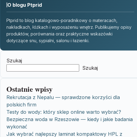
O blogu Ptprid
Ptprid to blog katalogowo-poradnikowy o materacach,
nakładkach, łóżkach i wyposażeniu wnętrz. Publikujemy opisy
produktów, porównania oraz praktyczne wskazówki
dotyczące snu, sypialni, salonu i łazienki.
Szukaj
Szukaj
Ostatnie wpisy
Rekrutacja z Nepalu — sprawdzone korzyści dla
polskich firm
Testy do wody: który sklep online warto wybrać?
Bezpieczna woda w Rzeszowie — kiedy i jakie badania
wykonać
Jak wybrać najlepszy laminat kompaktowy HPL z