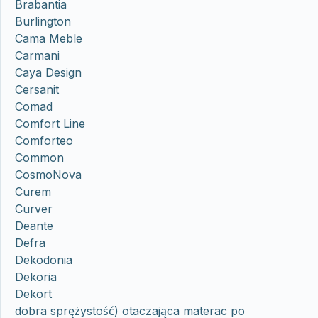
Brabantia
Burlington
Cama Meble
Carmani
Caya Design
Cersanit
Comad
Comfort Line
Comforteo
Common
CosmoNova
Curem
Curver
Deante
Defra
Dekodonia
Dekoria
Dekort
dobra sprężystość) otaczająca materac po