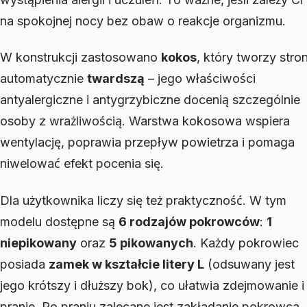
na spokojnej nocy bez obaw o reakcje organizmu.
W konstrukcji zastosowano
kokos
, który tworzy stro
automatycznie
twardszą
– jego właściwości
antyalergiczne i antygrzybiczne docenią szczególnie
osoby z wrażliwością. Warstwa kokosowa wspiera
wentylację, poprawia przepływ powietrza i pomaga
niwelować efekt pocenia się.
Dla użytkownika liczy się też praktyczność. W tym
modelu dostępne są
6 rodzajów pokrowców
:
1
niepikowany
oraz
5 pikowanych
. Każdy pokrowiec
posiada
zamek w kształcie litery L
(odsuwany jest
jego krótszy i dłuższy bok), co ułatwia zdejmowanie i
pranie. Po praniu zalecane jest zakładanie pokrowca